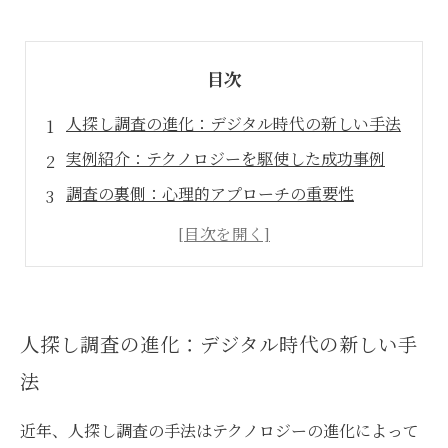
目次
人探し調査の進化：デジタル時代の新しい手法
実例紹介：テクノロジーを駆使した成功事例
調査の裏側：心理的アプローチの重要性
依頼者の声から学ぶ！成功の秘訣とは
人探し調査の現状と未来：これからの探偵業務
最新テクノロジーが変える人探しの風景
あらめる探偵業界：多角的アプローチの時代
人探し調査の進化：デジタル時代の新しい手
法
近年、人探し調査の手法はテクノロジーの進化によって