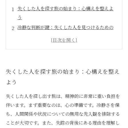
失くした人を探す旅の始まり：心構えを整えよ
う
冷静な判断が鍵：失くした人を見つけるための
第一歩
隠された真実を追い求めて：調査手法の具体例
絶望の中で希望を見つける：再会への道のり
実際に役立つヒント：専門家が教える成功の秘
失くした人を探す旅の始まり：心構えを整え
訣
よう
失くした人との再会を果たすために：心の支え
となるメッセージ
失くした人を探し出す旅は、精神的に非常に重い負担を
伴います。まず重要なのは、心の準備です。冷静さを保
ち、人間関係や状況についての無用な先入観を排除する
ことが大切です。また、失踪の背後にある理由を理解し