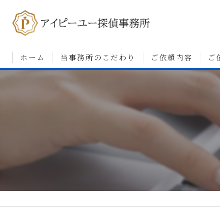
ホーム
当事務所のこだわり
ご依頼内容
ご
浮気調査について
婚前調査について
素行・行動調査につ
人探しについて