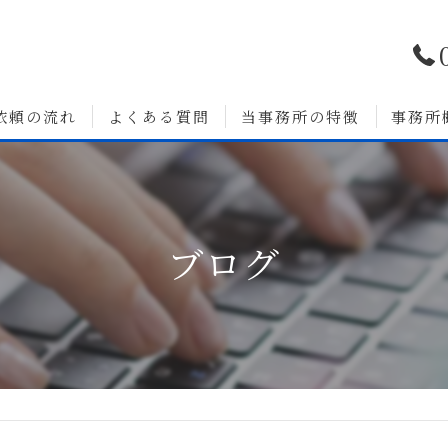
依頼の流れ
よくある質問
当事務所の特徴
事務所
浮気調査
婚前調査
ブログ
いて
人探し
素行調査
無料相談