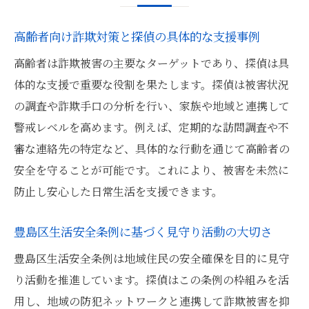
安心を守る無料商法への具体的な探偵活用
術
高齢者向け詐欺対策と探偵の具体的な支援事例
無料商法被害を未然に防ぐ豊島区の探偵の
高齢者は詐欺被害の主要なターゲットであり、探偵は具
力
体的な支援で重要な役割を果たします。探偵は被害状況
探偵と一緒に考える無料商法対策の実践例
の調査や詐欺手口の分析を行い、家族や地域と連携して
警戒レベルを高めます。例えば、定期的な訪問調査や不
審な連絡先の特定など、具体的な行動を通じて高齢者の
安全を守ることが可能です。これにより、被害を未然に
防止し安心した日常生活を支援できます。
豊島区生活安全条例に基づく見守り活動の大切さ
豊島区生活安全条例は地域住民の安全確保を目的に見守
り活動を推進しています。探偵はこの条例の枠組みを活
用し、地域の防犯ネットワークと連携して詐欺被害を抑