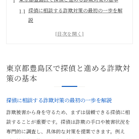
探偵に相談する詐欺対策の最初の一歩を解
説
豊島区の探偵活用で詐欺被害を未然防止す
る方法
地域防犯と探偵の連携による安全対策のポ
イント
東京都豊島区で探偵と進める詐欺対
探偵の視点で考える東京都の詐欺防止最新
策の基本
動向
探偵が語る豊島区の防犯カメラ補助金利用
探偵に相談する詐欺対策の最初の一歩を解説
法
詐欺被害から身を守るため、まずは信頼できる探偵に相
高齢者も安心できる詐欺被害の未然防止策
談することが重要です。探偵は詐欺の手口や被害状況を
高齢者向け詐欺対策と探偵の具体的な支援
専門的に調査し、具体的な対策を提案できます。例え
事例