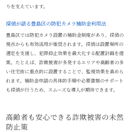
りを支えています。
豊島区行政サービスと探偵の連携が生む安
心効果
探偵が語る豊島区の防犯カメラ補助金利用法
防犯強化に探偵を活用する具体的なステッ
豊島区では防犯カメラ設置の補助金制度があり、探偵の
プ
視点からも有効活用が推奨されます。探偵は設置場所の
探偵が提案する東京都防犯対策の最新トレ
選定を支援し、犯罪抑止効果を最大化する配置計画を提
ンド
案。たとえば、詐欺被害が多発するエリアや高齢者の多
行政の詐欺対策支援と探偵の役割を比較解
い住宅街に重点的に設置することで、監視効果を高めら
説
れます。補助金申請の具体的手順や必要書類のサポート
探偵活用で実現する安全な地域環境づくり
も探偵が行うため、スムーズな導入が期待できます。
無料商法対策に役立つ探偵のサポートとは
無料商法対策で探偵に相談するべき理由と
高齢者も安心できる詐欺被害の未然
流れ
防止策
探偵が教える無料商法の手口と対処法一覧