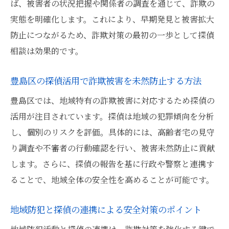
ば、被害者の状況把握や関係者の調査を通じて、詐欺の
豊島区生活安全条例に基づく見守り活動の
実態を明確化します。これにより、早期発見と被害拡大
大切さ
防止につながるため、詐欺対策の最初の一歩として探偵
探偵が教える無料商法対策の実践ポイント
相談は効果的です。
安心できる暮らしを守る探偵のアドバイス
活用法
豊島区の探偵活用で詐欺被害を未然防止する方法
豊島区安全安心メールの情報を活かす防犯
豊島区では、地域特有の詐欺被害に対応するため探偵の
法
活用が注目されています。探偵は地域の犯罪傾向を分析
探偵ならではの詐欺調査がもたらす安心感
し、個別のリスクを評価。具体的には、高齢者宅の見守
探偵による詐欺調査の流れと利用時の注意
り調査や不審者の行動確認を行い、被害未然防止に貢献
点
します。さらに、探偵の報告を基に行政や警察と連携す
豊島区で多発する詐欺手口と探偵の調査事
ることで、地域全体の安全性を高めることが可能です。
例
地域防犯と探偵の連携による安全対策のポイント
探偵の詐欺調査が安心感につながる理由を
解説