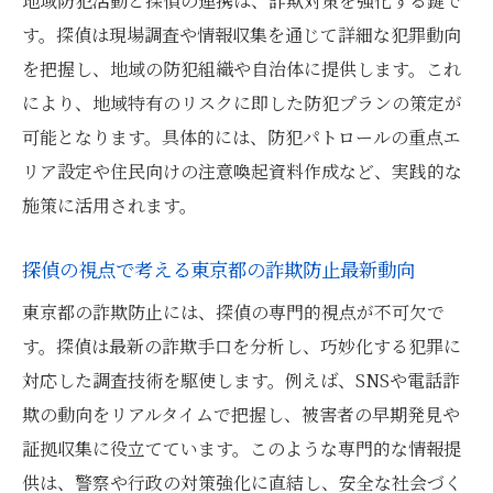
地域防犯活動と探偵の連携は、詐欺対策を強化する鍵で
す。探偵は現場調査や情報収集を通じて詳細な犯罪動向
詐欺被害相談時に探偵ができる具体的サポ
を把握し、地域の防犯組織や自治体に提供します。これ
ート
により、地域特有のリスクに即した防犯プランの策定が
探偵を活用した安心生活への近道とは何か
可能となります。具体的には、防犯パトロールの重点エ
豊島区の防犯情報を活かす暮らしのヒント
リア設定や住民向けの注意喚起資料作成など、実践的な
探偵が伝授する豊島区防犯情報の効果的な
施策に活用されます。
活用法
防犯カメラ補助金など行政サービスの賢い
探偵の視点で考える東京都の詐欺防止最新動向
使い方
東京都の詐欺防止には、探偵の専門的視点が不可欠で
詐欺対策に役立つ探偵の情報収集術を紹介
す。探偵は最新の詐欺手口を分析し、巧妙化する犯罪に
安心な暮らしに欠かせない防犯メールの活
対応した調査技術を駆使します。例えば、SNSや電話詐
用方法
欺の動向をリアルタイムで把握し、被害者の早期発見や
探偵が推奨する防犯対策と日常生活の工夫
証拠収集に役立てています。このような専門的な情報提
供は、警察や行政の対策強化に直結し、安全な社会づく
行政サービスと探偵活用で安全な日々へ