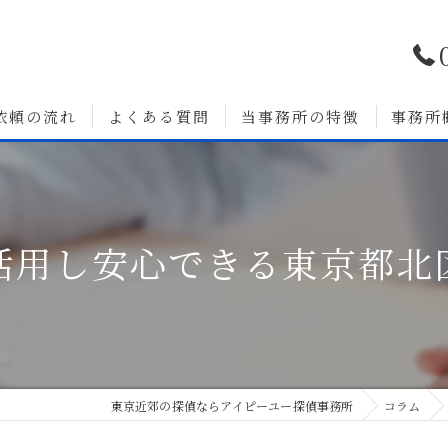
依頼の流れ
よくある質問
当事務所の特徴
事務所
浮気調査
婚前調査
活用し安心できる東京都北
いて
人探し
素行調査
無料相談
東京近郊の探偵ならアイピーユー探偵事務所
コラム