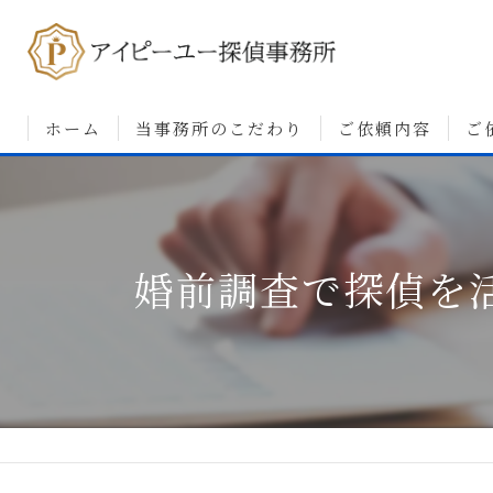
ホーム
当事務所のこだわり
ご依頼内容
ご
浮気調査について
婚前調査について
婚前調査で探偵を
素行・行動調査につ
人探しについて