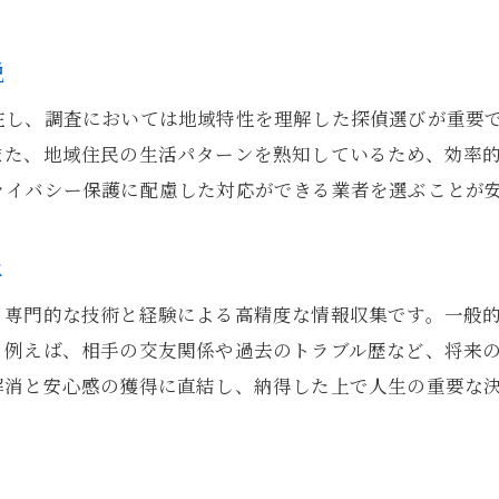
探偵調査で押さえるべき重要なポイント
婚前調査の流れと探偵依頼の基礎知識
説
探偵が行う身辺・素行調査の違いとは
在し、調査においては地域特性を理解した探偵選びが重要
調査内容と報告書の確認方法を解説
また、地域住民の生活パターンを熟知しているため、効率
探偵依頼前に知りたい費用と相場感
ライバシー保護に配慮した対応ができる業者を選ぶことが
不安を解消する婚前調査の進め方とは
探偵の活用で婚前の不安を解消する方法
は
婚前調査を円滑に進めるための注意点
、専門的な技術と経験による高精度な情報収集です。一般
探偵との無料相談で悩みを事前に解決
。例えば、相手の交友関係や過去のトラブル歴など、将来
調査依頼時のプライバシー配慮ポイント
解消と安心感の獲得に直結し、納得した上で人生の重要な
婚前調査後も安心できるサポート体制
浮気や素行調査を探偵に依頼する意義
探偵による浮気調査の必要性と信頼性