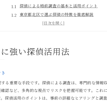
探偵による婚前調査の基本と活用ポイント
東京都北区で選ぶ探偵の特徴を徹底解説
婚前調査を探偵に依頼するメリットとは
探偵の調査手法で見抜く結婚リスク
東京都北区で探偵相談を始める流れ
査に強い探偵活用法
信頼できる探偵が叶える婚前調査の安心感
探偵選びが婚前調査の安心感を左右する理由
信頼重視の探偵が提供する調査サポート
ント
東京都北区で実績ある探偵の特徴とは
認する重要な手段です。探偵による調査は、専門的な情報
探偵による丁寧なヒアリングと調査力
歴確認など、多角的な視点でリスクを把握可能です。これ
婚前調査を安心して進める相談の進め方
す。探偵活用のポイントは、事前の詳細なヒアリングと調
婚約前に知るべき探偵調査のポイント