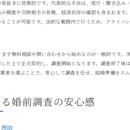
見抜きに効果的です。代表的な手法は、尾行・聞き込み・
素行調査を探偵に任せるメリットとは
絡の頻度や交際相手の有無、経済状況の確認も含まれます
婚前調査で探偵が集める証拠の重要性
めることが可能です。法的な範囲内で行うため、プライバ
探偵が行う調査内容と具体的な手法
東京都北区で探偵に浮気調査を頼む流れ
探偵選びで失敗しない婚前調査の秘訣
、まず無料相談や問い合わせから始めるのが一般的です。
信頼できる探偵の見分け方と選び方
得した上で正式契約し、調査開始となります。調査終了後
婚前調査で失敗しない探偵依頼のコツ
る業者を選ぶことで、安心して調査を任せ、結婚準備をスム
探偵選びで重要な実績と評判の確認
探偵事務所との契約前に確認すべき点
える婚前調査の安心感
料金や調査内容をしっかり比較し判断
る理由