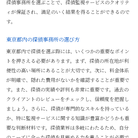
探偵事務所を選ぶことで、探偵監視サービスのクオリテ
地域密着型探偵の強みと依頼する理由
ィが保証され、満足のいく結果を得ることができるので
地域特性を理解した調査の成功事例
す。
東京都内の探偵だからこその利点
東京都内の探偵事務所の選び方
地域に特化した探偵サービスの特徴
依頼者に寄り添う地域特性の活用法
東京都内で探偵を選ぶ際には、いくつかの重要なポイン
トを押さえる必要があります。まず、探偵の所在地が利
探偵監視サービスとは東京都で最適な探偵を見
便性の高い場所にあることが大切です。次に、料金体系
つける方法
が明確で、隠れた費用がないかを確認することが重要で
探偵監視サービスの概要と利用方法
す。また、探偵の実績や評判も非常に重要です。過去の
東京都で最適な探偵を選ぶステップ
クライアントのレビューをチェックし、信頼度を把握し
探偵選びに必要な情報収集の方法
ましょう。さらに、探偵が専門的なスキルを持っている
最適な探偵を見つけるための比較ポイント
か、特に監視サービスに関する知識が豊富かどうかも重
探偵選びで重視すべき要素とは
要な判断材料です。探偵業界は多岐にわたるため、自分
東京都の探偵選びで失敗しないために
のニーズに合った探偵を見極める力を養うことが必要で