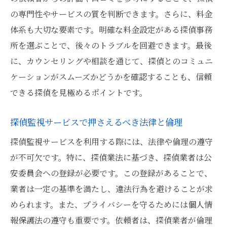
の専門性やサービスの質を判断できます。さらに、料金
探偵サービスの透明性を確認する方法
体系も大切な要素です。明確な料金設定がある探偵事務
安心して依頼できる探偵事務所の特徴
所を選ぶことで、後々のトラブルを回避できます。最後
東京都内での探偵業界の透明性事情
に、カウンセリングや相談を通じて、探偵とのコミュニ
調査結果の透明性を高めるためのポイント
ケーションがスムーズかどうかを確認することも、信頼
信頼できる探偵を選ぶためのチェックリス
できる探偵を見極めるポイントです。
ト
透明性がもたらす安心感の重要性
探偵監視サービスで押さえるべき法律と倫理
探偵の選び方で重要な監視サービス内容の具体
探偵監視サービスを利用する際には、法律や倫理の遵守
例
が不可欠です。特に、探偵業法に基づき、探偵業者は公
監視サービスにおける探偵の役割と責任
安委員会への登録が必要です。この登録があることで、
具体的な監視サービスの内容と事例
業者は一定の基準を満たし、違法行為を避けることが求
められます。また、プライバシーを守るためには個人情
探偵の監視能力を見極めるポイント
報保護法の遵守も重要です。依頼者は、探偵業者が倫理
監視サービスの質を高めるための工夫