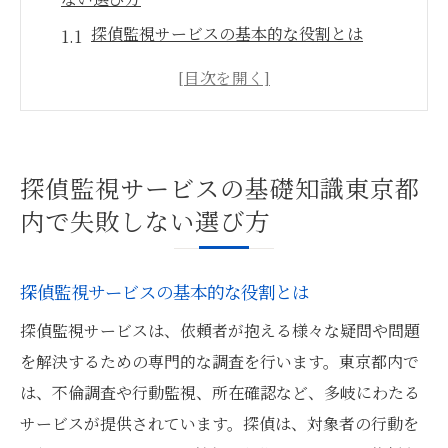
探偵監視サービスの基本的な役割とは
東京都内で信頼できる探偵を選ぶためのポ
イント
探偵監視サービスで押さえるべき法律と倫
理
探偵監視サービスの基礎知識東京都
探偵事務所の実績と評価の重要性
内で失敗しない選び方
東京都内の探偵事務所の選び方
情報収集力の高い探偵を見極める方法
探偵監視サービスの基本的な役割とは
探偵の専門性を活かす地域特性を理解したサー
探偵監視サービスは、依頼者が抱える様々な疑問や問題
ビスの魅力
を解決するための専門的な調査を行います。東京都内で
東京都内で探偵の専門性を活かすには
は、不倫調査や行動監視、所在確認など、多岐にわたる
地域特性を理解した探偵サービスの利点
サービスが提供されています。探偵は、対象者の行動を
地元密着型の探偵事務所の選び方