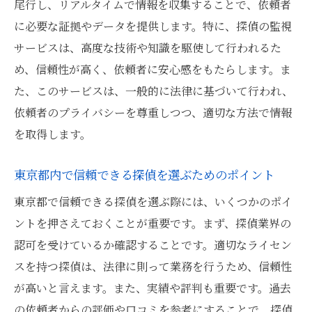
尾行し、リアルタイムで情報を収集することで、依頼者
地域特性に応じた調査手法の活用事例
に必要な証拠やデータを提供します。特に、探偵の監視
探偵業界における専門性の重要性
サービスは、高度な技術や知識を駆使して行われるた
地域に根ざした探偵の選択が持つメリット
め、信頼性が高く、依頼者に安心感をもたらします。ま
た、このサービスは、一般的に法律に基づいて行われ、
東京都で探偵を選ぶときの料金体系と実績比較
依頼者のプライバシーを尊重しつつ、適切な方法で情報
のポイント
を取得します。
探偵サービスの料金体系とその内訳
実績が示す探偵事務所の信頼性
東京都内で信頼できる探偵を選ぶためのポイント
東京都内での探偵料金相場を確認する方法
東京都で信頼できる探偵を選ぶ際には、いくつかのポイ
料金と実績を比較して選ぶ探偵のコツ
ントを押さえておくことが重要です。まず、探偵業界の
料金体系の透明性が重要な理由
認可を受けているか確認することです。適切なライセン
実績の高い探偵事務所の見分け方
スを持つ探偵は、法律に則って業務を行うため、信頼性
探偵監視サービスの透明性東京都で安心して依
が高いと言えます。また、実績や評判も重要です。過去
頼するために
の依頼者からの評価や口コミを参考にすることで、探偵