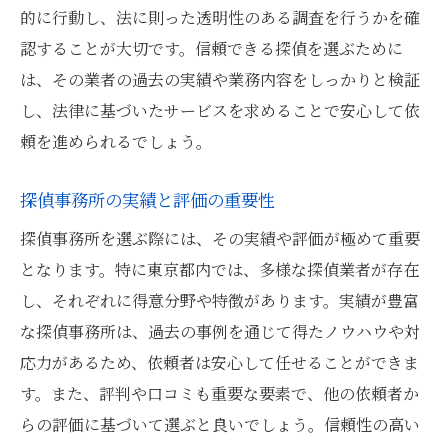
的に行動し、法に則った透明性のある調査を行うかを確
東京都内で選ぶべき監視サービスの特徴
認することが大切です。信頼できる探偵を選ぶために
依頼者の目的に合った監視サービス選択法
は、その業者の過去の実績や業務内容をしっかりと検証
探偵業界の多様なサービス東京都内での適切な
し、法律に基づいたサービスを求めることで安心して依
選定法
頼を進められるでしょう。
探偵業界における多様なサービスの紹介
東京都で利用可能な探偵サービス一覧
探偵事務所の実績と評価の重要性
多様なサービスの中から選ぶ際のポイント
探偵事務所を選ぶ際には、その実績や評価が極めて重要
探偵業界の進化するサービスと技術
となります。特に東京都内では、多様な探偵業者が存在
し、それぞれに得意分野や特徴があります。実績が豊富
サービス選定時に考慮すべき要素
な探偵事務所は、過去の事例を通じて得たノウハウや対
東京都での探偵サービス選びの成功例
応力があるため、依頼者は安心して任せることができま
地域特性を把握した探偵に依頼するメリットと
す。また、評判や口コミも重要な要素で、他の依頼者か
その理由
らの評価に基づいて選ぶと良いでしょう。信頼性の高い
地域特性を活かした探偵の優れた調査能力