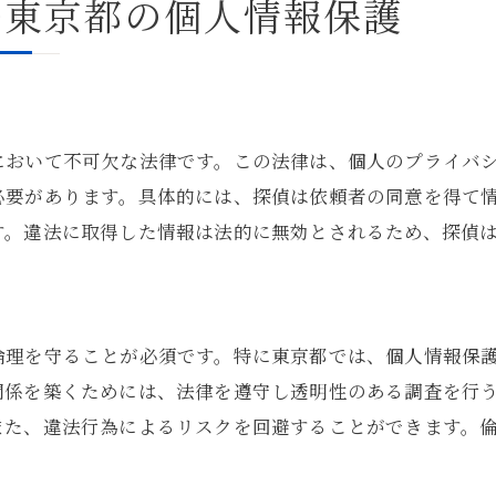
探偵が採用する保護対策
む東京都の個人情報保護
情報漏洩を防ぐためのセキュリティ対策
依頼者の情報を守るための取り組み
個人情報保護に対する社会的責任
探偵が提案する安心のための方策
において不可欠な法律です。この法律は、個人のプライバ
必要があります。具体的には、探偵は依頼者の同意を得て
す。違法に取得した情報は法的に無効とされるため、探偵
倫理を守ることが必須です。特に東京都では、個人情報保
関係を築くためには、法律を遵守し透明性のある調査を行
また、違法行為によるリスクを回避することができます。