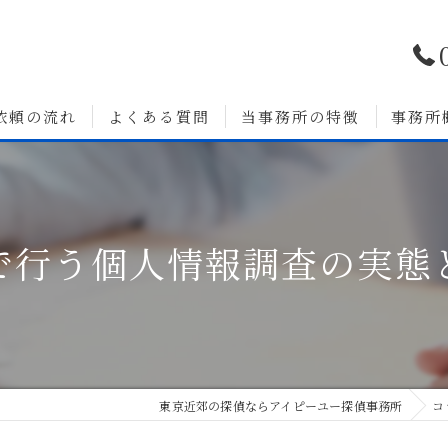
依頼の流れ
よくある質問
当事務所の特徴
事務所
浮気調査
婚前調査
で行う個人情報調査の実態
いて
人探し
素行調査
無料相談
東京近郊の探偵ならアイピーユー探偵事務所
コ