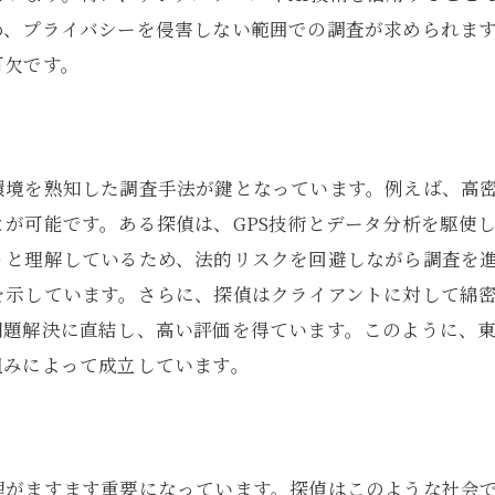
め、プライバシーを侵害しない範囲での調査が求められま
東京都での調査経験が生む信頼性
可欠です。
東京都で探偵が実践する個人情報調査の法的知識
探偵に求められる法律知識
調査における法的な許可取得手続き
環境を熟知した調査手法が鍵となっています。例えば、高
東京都特有の条例とその影響
が可能です。ある探偵は、GPS技術とデータ分析を駆使
探偵が直面する法律変更への対応
りと理解しているため、法的リスクを回避しながら調査を
法的な境界を理解した上での調査実施
を示しています。さらに、探偵はクライアントに対して綿
東京都での調査活動と法律の相関関係
問題解決に直結し、高い評価を得ています。このように、
探偵視点で見る東京都の個人情報調査の実態と法
組みによって成立しています。
探偵が捉える現場の実情
東京都での調査における法の役割
探偵が直面する日常の法律問題
理がますます重要になっています。探偵はこのような社会