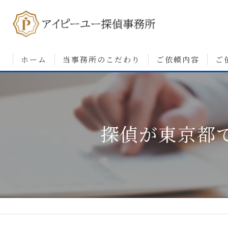
ホーム
当事務所のこだわり
ご依頼内容
ご
浮気調査について
婚前調査について
探偵が東京都
素行・行動調査につ
人探しについて