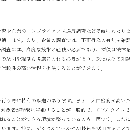
東京都の探偵が直面する個人情報調査の課題
東京都での調査対象の特異性
情報収集における技術的な課題
調査や企業のコンプライアンス違反調査など多岐にわたり
プライバシー保護と情報公開のバランス
解消します。また、企業の調査では、不正行為の有無を確
探偵活動における倫理的ジレンマ
の調査には、高度な技術と経験が必要であり、探偵は法律
複雑化する人間関係と情報の真偽
との条例や規制も考慮に入れる必要があり、探偵はその知
探偵が直面する法的リスクとその回避策
で信頼性の高い情報を提供することができます。
探偵が語る東京都特有の個人情報調査の重要性
地域密着型調査の必要性
都市特性がもたらす調査の難しさ
を行う際に特有の課題があります。まず、人口密度が高い
東京都での情報ネットワークの活用
、対象者が頻繁に移動することが一般的で、リアルタイム
探偵が提案する調査の意義と目的
隠れることができる環境が整っているのも一因です。これ
います。特に、デジタルツールやAI技術を活用すること
依頼者のニーズに応えるための工夫