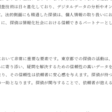
調査の現場から見る法的枠組み
調査技術は日々進化しており、デジタルデータの分析やオ
探偵が守るべき法的ガイドライン
す。法的側面にも精通した探偵は、個人情報の取り扱いに
東京都での調査活動と法的アドバイス
うに、探偵は情報化社会における信頼できるパートナーと
探偵が解き明かす東京都での個人情報調査の流れ
調査開始から終了までのプロセス
探偵が行う事前準備と計画
情報収集の具体的なステップ
において非常に重要な要素です。東京都での探偵の活動は
みに寄り添い、疑問を解決するための信頼性の高いデータ
東京都特有の調査手法
なり、その信頼性は依頼者に安心感を与えます。探偵が持
調査結果の分析と報告の重要性
の一助となります。探偵が関与することで、依頼者が抱え
探偵が提供する最終的な結論と提案
東京都の探偵が実践する個人情報保護のための法的配
個人情報の保護に関する法的義務