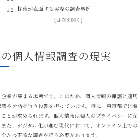
探偵が直面する実際の調査事例
都市特有の課題と情報収集方法
探偵が語る東京都での成功事例
情報化社会における探偵の役割
での個人情報調査の現実
探偵が提供する安心と信頼
法の枠内で探偵が挑む東京都の個人情報保護
個人情報保護法と探偵の活動
探偵が守るべき法律と倫理
と企業が集まる場所です。このため、個人情報の保護と適
許可された調査方法とその範囲
収集や分析を行う役割を担っています。特に、東京都では
東京都での法律遵守の重要性
ることが求められます。個人情報は個人のプライバシーに
探偵が直面する法的制約とその対策
。また、デジタル化が進む現代において、オンライン上で
個人情報取り扱いに関する最新の法改正
安全かつ正確な調査を行う必要があります。