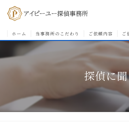
ホーム
当事務所のこだわり
ご依頼内容
ご
浮気調査について
婚前調査について
探偵に聞
素行・行動調査につ
人探しについて