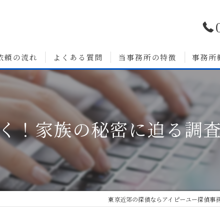
依頼の流れ
よくある質問
当事務所の特徴
事務所
浮気調査
婚前調査
く！家族の秘密に迫る調
いて
人探し
素行調査
無料相談
東京近郊の探偵ならアイピーユー探偵事