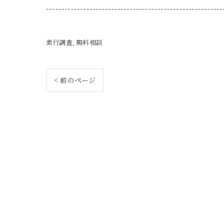
---------------------------------------------------------
素行調査
無料相談
< 前のページ