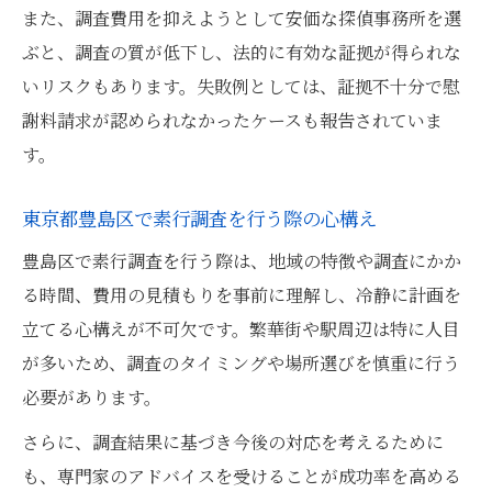
また、調査費用を抑えようとして安価な探偵事務所を選
素行調査の費用対効果を見極めるコツ
ぶと、調査の質が低下し、法的に有効な証拠が得られな
探偵の料金体系と素行調査の選び方
いリスクもあります。失敗例としては、証拠不十分で慰
費用を抑えつつ素行調査を成功させる方法
謝料請求が認められなかったケースも報告されていま
東京都豊島区で賢く素行調査を依頼する工
す。
夫
素行調査の費用が変わるポイントを解説
東京都豊島区で素行調査を行う際の心構え
自分でできる調査か探偵依頼か迷ったときの判
豊島区で素行調査を行う際は、地域の特徴や調査にかか
断軸
る時間、費用の見積もりを事前に理解し、冷静に計画を
素行調査を自分でするか探偵に任せるかの
立てる心構えが不可欠です。繁華街や駅周辺は特に人目
基準
が多いため、調査のタイミングや場所選びを慎重に行う
必要があります。
素行調査の自力実施と依頼のメリット比較
自分で調査する場合の素行調査リスク管理
さらに、調査結果に基づき今後の対応を考えるために
も、専門家のアドバイスを受けることが成功率を高める
探偵依頼と自力調査の素行調査費用比較