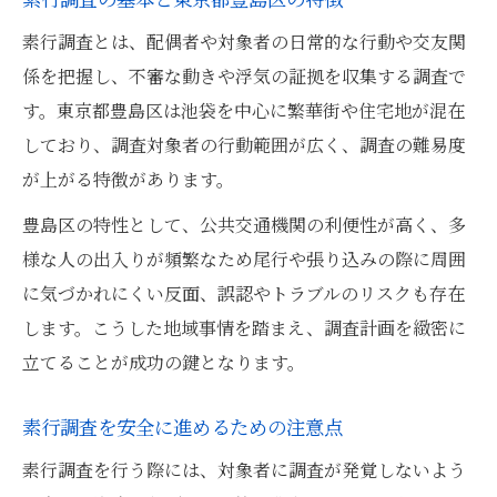
スマホや帰宅時間で怪しい素行調査の見極
素行調査とは、配偶者や対象者の日常的な行動や交友関
め
係を把握し、不審な動きや浮気の証拠を収集する調査で
行動パターンの変化から素行調査を考える
す。東京都豊島区は池袋を中心に繁華街や住宅地が混在
理由
しており、調査対象者の行動範囲が広く、調査の難易度
日常の小さな変化から素行調査をスタート
が上がる特徴があります。
素行調査前にできる妻の行動記録の重要性
豊島区の特性として、公共交通機関の利便性が高く、多
不安を解消する素行調査の進め方と安心ポイン
様な人の出入りが頻繁なため尾行や張り込みの際に周囲
ト
に気づかれにくい反面、誤認やトラブルのリスクも存在
素行調査で不安を減らす段取りと確認事項
します。こうした地域事情を踏まえ、調査計画を緻密に
安心して素行調査を進めるための準備とは
立てることが成功の鍵となります。
素行調査の進め方で押さえるべきリスク対
素行調査を安全に進めるための注意点
策
調査の途中で気を付けたい素行調査の注意
素行調査を行う際には、対象者に調査が発覚しないよう