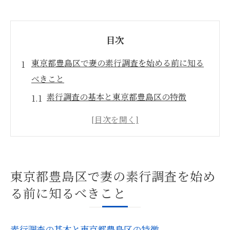
目次
東京都豊島区で妻の素行調査を始める前に知る
べきこと
素行調査の基本と東京都豊島区の特徴
素行調査を安全に進めるための注意点
配偶者の素行調査で起こりやすい落とし穴
東京都豊島区で素行調査を行う際の心構え
素行調査の準備で押さえたい法的ポイント
東京都豊島区で妻の素行調査を始め
素行調査が必要になる妻の行動変化を見抜く方
る前に知るべきこと
法
素行調査が必要な妻の行動の変化サイン
素行調査の基本と東京都豊島区の特徴