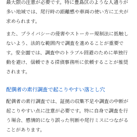
点
最大限の注意が必要です。特に豊島区のような人通りが
多い地域では、尾行時の距離感や車両の使い方に工夫が
素行調査の進行中に得られる安心のポイン
求められます。
ト
探偵による妻の素行調査で得られる証拠の重要
また、プライバシーの侵害やストーカー規制法に抵触し
性
ないよう、法的な範囲内で調査を進めることが重要で
探偵の素行調査で集まる証拠の種類と活用
す。安全面では、調査中のトラブル回避のために単独行
法
動を避け、信頼できる探偵事務所に依頼することが推奨
されます。
証拠の質が素行調査の結果に与える影響と
は
配偶者の素行調査で起こりやすい落とし穴
素行調査の証拠が法的に有効となる条件
配偶者の素行調査では、証拠の収集不足や調査の中断が
調査報告書と素行調査の信頼性の関係性
起こりやすい点に注意が必要です。特に自身で調査を行
妻の素行調査で押さえるべき証拠の管理術
う場合、感情的になり誤った判断や尾行ミスにつながる
費用対効果で選ぶ東京都豊島区の調査アプロー
ことがあります。
チ