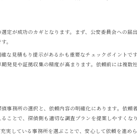
豊島区人探し依頼で確認したい安全対策
信頼感ある人探し依頼先選びの基準
人探し依頼時の安心ポイントを整理
の選定が成功のカギとなります。まず、公安委員会への届
です。
豊島区で安心して人探し依頼するために
総評から見えてくる豊島区人探しの現場実態
明確な見積もり提示があるかも重要なチェックポイントで
人探し総評が示す豊島区現場のリアル
早期発見や証拠収集の精度が高まります。依頼前には複数
豊島区の人探し現場で起きやすい課題
実際の人探し調査で見えた豊島区事情
現場体験から知る豊島区人探しの流れ
人探し総評と豊島区の実務的な違い
探偵事務所の選択と、依頼内容の明確化にあります。依頼
えることで、探偵側も適切な調査プランを提案しやすくな
が充実している事務所を選ぶことで、安心して依頼を進め