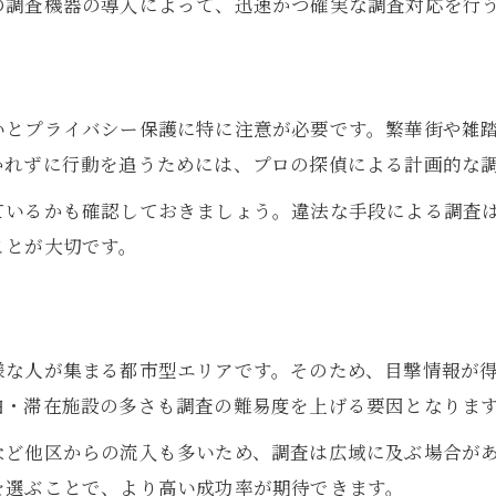
の調査機器の導入によって、迅速かつ確実な調査対応を行
人探し依頼を成功に導く豊島区の工夫
豊島区で人探し成功率を上げるコツ
依頼時に効果的な豊島区の活用方法
いとプライバシー保護に特に注意が必要です。繁華街や雑
調査成功のために知るべき豊島区事情
かれずに行動を追うためには、プロの探偵による計画的な
人探し依頼の成功体験から学ぶポイント
探偵選びで失敗しないための豊島区人探しの基礎
ているかも確認しておきましょう。違法な手段による調査
ことが大切です。
人探しで選ばれる探偵の特徴とは何か
豊島区人探しに強い探偵選びの視点
信頼できる探偵事務所の見極め方
依頼前に知るべき探偵選びの基本
様な人が集まる都市型エリアです。そのため、目撃情報が
泊・滞在施設の多さも調査の難易度を上げる要因となりま
豊島区で人探し探偵選びの失敗例と対策
人探し依頼なら豊島区で重視すべき安心要素
など他区からの流入も多いため、調査は広域に及ぶ場合が
を選ぶことで、より高い成功率が期待できます。
人探し依頼に求められる豊島区の安心感