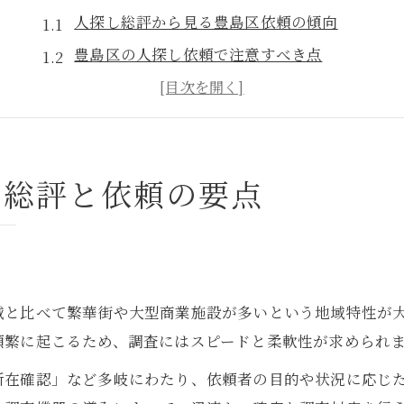
人探し総評から見る豊島区依頼の傾向
豊島区の人探し依頼で注意すべき点
人探し依頼前に知りたい豊島区特性
実績豊富な探偵事務所選びのコツ
人探し総評でわかる依頼成功の秘訣
し総評と依頼の要点
人探しを始める前に知りたい東京都豊島区の事情
人探し依頼時の豊島区特有の事情を解説
豊島区の人探しで押さえるべき地域情報
人探し前に確認したい豊島区の治安
域と比べて繁華街や大型商業施設が多いという地域特性が
豊島区での人探しに役立つ現地の特徴
頻繁に起こるため、調査にはスピードと柔軟性が求められ
人探しの難易度に影響する豊島区要素
所在確認」など多岐にわたり、依頼者の目的や状況に応じ
依頼成功のポイントを豊島区で解説