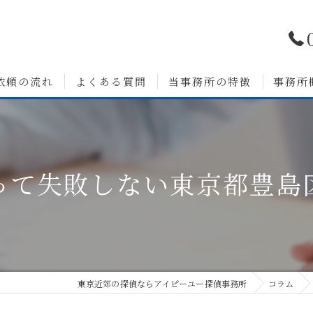
依頼の流れ
よくある質問
当事務所の特徴
事務所
浮気調査
婚前調査
って失敗しない東京都豊島
いて
人探し
素行調査
無料相談
東京近郊の探偵ならアイピーユー探偵事務所
コラム