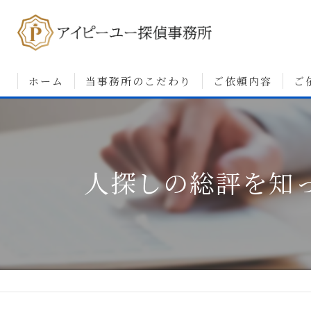
ホーム
当事務所のこだわり
ご依頼内容
ご
浮気調査について
婚前調査について
人探しの総評を知
素行・行動調査につ
人探しについて