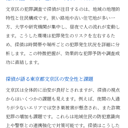
犯罪調査から見た効果的な防犯方法
文京区の犯罪調査で探偵が注目するのは、地域の地理的
東京都文京区で探偵が勧める安全対策
特性と住民構成です。狭い路地や古い住宅地が多い一
探偵経験から学ぶ防犯意識の高め方
方、大学や研究機関が集中し、昼夜で人の流れが変動し
文京区の防犯体制を犯罪調査で評価
ます。こうした環境は犯罪発生のリスクを左右するた
文京区で探偵が注目する犯罪の特徴とは
め、探偵は時間帯や場所ごとの犯罪発生状況を詳細に分
析します。この特徴把握が、効果的な犯罪予防や調査成
探偵が明かす文京区の犯罪パターン
功に直結します。
犯罪調査で発見した文京区独自の傾向
東京都文京区で多い犯罪を探偵が分析
探偵が語る東京都文京区の安全性と課題
探偵が注目する新たな犯罪の動向
文京区は全体的に治安が良好とされますが、探偵の視点
文京区の犯罪特徴を探偵の視点で紹介
からはいくつかの課題も見えます。例えば、夜間の人通
りが少ないエリアでは空き巣被害が懸念され、また詐欺
犯罪の増加も課題です。これらは地域住民の防犯意識向
上や警察との連携強化で対策可能です。探偵はこうした