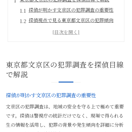
探偵が明かす文京区の犯罪調査の重要性
探偵視点で見る東京都文京区の犯罪傾向
犯罪調査で探偵が注目する文京区の特徴
探偵が語る東京都文京区の安全性と課題
文京区の犯罪調査を探偵が行う理由とは
探偵が見抜く文京区の治安と犯罪傾向
東京都文京区の犯罪調査を探偵目線
探偵視点で把握する文京区の治安状況
で解説
犯罪調査で見える文京区の安全度とは
探偵が分析する犯罪発生の地域傾向
探偵が明かす文京区の犯罪調査の重要性
東京都文京区の犯罪率を探偵が読み解く
文京区の犯罪調査は、地域の安全を守る上で極めて重要
探偵が注目する文京区の防犯意識の高さ
です。探偵は警視庁の統計だけでなく、現場で得られる
文京区の安全性を探偵視点で読み解く
生の情報を活用し、犯罪の背景や発生傾向を詳細に分析