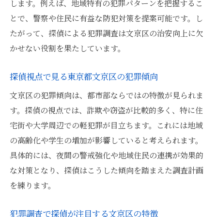
探偵が伝える文京区の安全性の実態
します。例えば、地域特有の犯罪パターンを把握するこ
とで、警察や住民に有益な防犯対策を提案可能です。し
犯罪調査から分かる文京区の強みと弱点
たがって、探偵による犯罪調査は文京区の治安向上に欠
探偵が見る犯罪率の推移と現状
かせない役割を果たしています。
東京都文京区の防犯体制を探偵が分析
探偵の経験で感じる安全なエリアの特徴
探偵視点で見る東京都文京区の犯罪傾向
探偵による東京都文京区の犯罪調査の実際
文京区の犯罪傾向は、都市部ならではの特徴が見られま
探偵が行う文京区犯罪調査の流れと注意点
す。探偵の視点では、詐欺や窃盗が比較的多く、特に住
犯罪調査で探偵が活用する現場情報とは
宅街や大学周辺での軽犯罪が目立ちます。これには地域
東京都文京区で探偵が直面する現実問題
の高齢化や学生の増加が影響していると考えられます。
具体的には、夜間の警戒強化や地域住民の連携が効果的
探偵が実感する文京区の防犯課題
な対策となり、探偵はこうした傾向を踏まえた調査計画
探偵の視点で考える調査手法の選び方
を練ります。
安心な暮らしを目指す文京区の防犯対策
探偵が提案する文京区の防犯対策ポイント
犯罪調査で探偵が注目する文京区の特徴