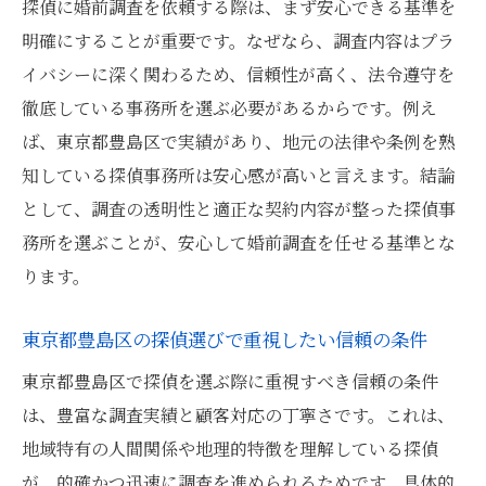
方法
探偵に婚前調査を依頼する際は、まず安心できる基準を
明確にすることが重要です。なぜなら、調査内容はプラ
探偵による結婚前調査の流れと費用の実態
イバシーに深く関わるため、信頼性が高く、法令遵守を
結婚前調査で探偵が行う一連の流れを徹底
徹底している事務所を選ぶ必要があるからです。例え
解説
ば、東京都豊島区で実績があり、地元の法律や条例を熟
探偵に婚前調査を依頼した際の費用体系と
知している探偵事務所は安心感が高いと言えます。結論
相場
として、調査の透明性と適正な契約内容が整った探偵事
結婚調査探偵サービスの料金と追加費用の
務所を選ぶことが、安心して婚前調査を任せる基準とな
把握方法
ります。
興信所と探偵の結婚調査費用の違いと比較
ポイント
東京都豊島区の探偵選びで重視したい信頼の条件
探偵依頼で発生する結婚前調査の費用明細
東京都豊島区で探偵を選ぶ際に重視すべき信頼の条件
を解説
は、豊富な調査実績と顧客対応の丁寧さです。これは、
身元確認なら婚前調査が有効な理由とは
地域特有の人間関係や地理的特徴を理解している探偵
探偵による婚前調査が身元確認に強い理由
が、的確かつ迅速に調査を進められるためです。具体的