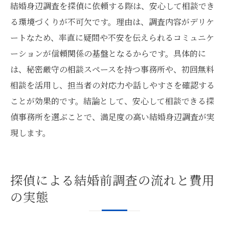
結婚身辺調査を探偵に依頼する際は、安心して相談でき
ント
る環境づくりが不可欠です。理由は、調査内容がデリケ
興信所と探偵の違いを知り賢く婚前調査
ートなため、率直に疑問や不安を伝えられるコミュニケ
興信所と探偵の婚前調査サービスの違い
ーションが信頼関係の基盤となるからです。具体的に
探偵と興信所の調査料金やサービス比較
は、秘密厳守の相談スペースを持つ事務所や、初回無料
相談を活用し、担当者の対応力や話しやすさを確認する
結婚前調査は興信所と探偵どちらが向いて
ことが効果的です。結論として、安心して相談できる探
いるか
偵事務所を選ぶことで、満足度の高い結婚身辺調査が実
興信所と探偵で分かる婚前調査の調査範囲
現します。
探偵選びで知っておきたい興信所との違い
探偵による結婚前調査の流れと費用
の実態