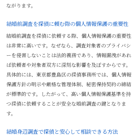
由
ながります。
興信所と探偵の調査範囲の違いと選び方ポ
イント
結婚前調査を探偵に頼む際の個人情報保護の重要性
探偵による結婚前調査で安心できる証拠収
結婚前調査を探偵に依頼する際、個人情報保護の重要性
集とは
は非常に高いです。なぜなら、調査対象者のプライバシ
結婚相手の調査で探偵が重視する守秘義務
ーを侵害しないことは法的義務であり、情報漏洩があれ
について
ば依頼者や対象者双方に深刻な影響を及ぼすからです。
具体的には、東京都豊島区の探偵事務所では、個人情報
調査がバレない婚前調査の進め方ガイド
保護方針の明示や厳格な管理体制、秘密保持契約の締結
探偵による婚前調査をバレずに進めるコツ
が標準的です。したがって、高い個人情報保護基準を持
結婚前調査で相手に知られず証拠を得る方
つ探偵に依頼することが安全な婚前調査の鍵となりま
法
す。
探偵に依頼する際のプライバシー保護対策
結婚相手に内密で調査する探偵の対応例
結婚身辺調査で探偵と安心して相談できる方法
結婚身辺調査を探偵へ匿名で依頼するポイ