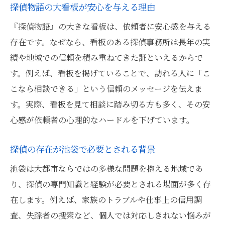
ク
探偵物語の大看板が安心を与える理由
浮気調査や家族問題で探偵を選ぶコツ
『探偵物語』の大きな看板は、依頼者に安心感を与える
探偵が持つ解決事例を確認するポイント
存在です。なぜなら、看板のある探偵事務所は長年の実
績や地域での信頼を積み重ねてきた証といえるからで
池袋の探偵事務所で重視すべき経験と実績
す。例えば、看板を掲げていることで、訪れる人に「こ
安心して任せられる探偵の特徴とは
こなら相談できる」という信頼のメッセージを伝えま
看板から信頼できる探偵を見極める方法
す。実際、看板を見て相談に踏み切る方も多く、その安
探偵物語の看板が導く信頼への第一歩
心感が依頼者の心理的なハードルを下げています。
探偵物語の看板が信頼につながる理由を解
説
探偵の存在が池袋で必要とされる背景
探偵と依頼者の信頼関係を築くための工夫
池袋は大都市ならではの多様な問題を抱える地域であ
池袋で探偵を利用する際の信頼の作り方
り、探偵の専門知識と経験が必要とされる場面が多く存
看板が探偵選びで役立つ具体的なポイント
在します。例えば、家族のトラブルや仕事上の信用調
信頼できる探偵事務所を見極めるために
査、失踪者の捜索など、個人では対応しきれない悩みが