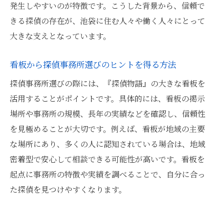
発生しやすいのが特徴です。こうした背景から、信頼で
探偵物語看板が安心感を生み出す仕組み
きる探偵の存在が、池袋に住む人々や働く人々にとって
秘密厳守の探偵サービスが選ばれる理由
大きな支えとなっています。
探偵物語の看板が示す秘密厳守の姿勢
探偵サービスが選ばれる最大の理由とは
看板から探偵事務所選びのヒントを得る方法
池袋で安心できる秘密厳守の対応を徹底
探偵事務所選びの際には、『探偵物語』の大きな看板を
探偵が守るプライバシーの大切さについて
活用することがポイントです。具体的には、看板の掲示
相談内容が外部に漏れない仕組みを解説
場所や事務所の規模、長年の実績などを確認し、信頼性
探偵に安心して悩みを打ち明けるために
を見極めることが大切です。例えば、看板が地域の主要
池袋で探偵物語の看板を頼りに相談する方法
な場所にあり、多くの人に認知されている場合は、地域
密着型で安心して相談できる可能性が高いです。看板を
探偵物語看板を目印に相談をスタートする
起点に事務所の特徴や実績を調べることで、自分に合っ
流れ
た探偵を見つけやすくなります。
池袋で探偵相談をスムーズに進めるコツ
看板を見つけた後の探偵相談の具体的手順