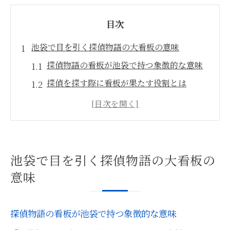
目次
池袋で目を引く探偵物語の大看板の意味
探偵物語の看板が池袋で持つ象徴的な意味
探偵を探す際に看板が果たす役割とは
池袋の街で探偵が注目される理由を解説
探偵物語の大看板が安心を与える理由
探偵の存在が池袋で必要とされる背景
看板から探偵事務所選びのヒントを得る方
池袋で目を引く探偵物語の大看板の
法
意味
探偵を必要とする方へ池袋での選び方
池袋で信頼できる探偵を選ぶ重要な視点
探偵物語の看板が池袋で持つ象徴的な意味
探偵選びで押さえるべきチェックポイント