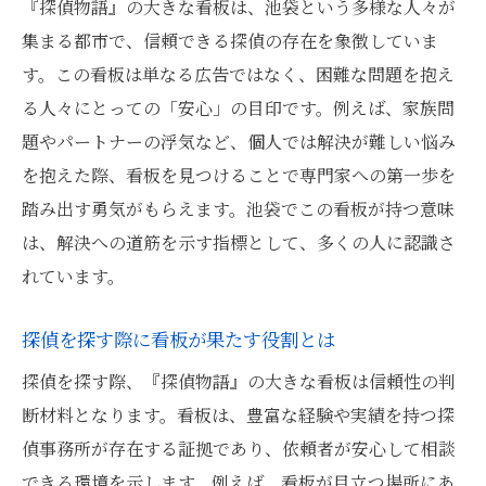
『探偵物語』の大きな看板は、池袋という多様な人々が
探偵物語の看板が安心感を与える理由とは
集まる都市で、信頼できる探偵の存在を象徴していま
池袋で探偵を比較する際の注意点を紹介
す。この看板は単なる広告ではなく、困難な問題を抱え
探偵事務所の特徴を知って自分に合った選
る人々にとっての「安心」の目印です。例えば、家族問
択を
題やパートナーの浮気など、個人では解決が難しい悩み
看板を目印に探偵相談を始める際の流れ
を抱えた際、看板を見つけることで専門家への第一歩を
踏み出す勇気がもらえます。池袋でこの看板が持つ意味
街中で見かける探偵物語看板の役割
は、解決への道筋を示す指標として、多くの人に認識さ
探偵物語看板が地域住民に与える安心感
れています。
看板が伝える探偵サービスの信頼性とは
池袋で看板を頼りに探偵を探すメリット
探偵を探す際に看板が果たす役割とは
看板を活用した探偵サービス利用のコツ
探偵を探す際、『探偵物語』の大きな看板は信頼性の判
探偵物語の看板が持つコミュニケーション
断材料となります。看板は、豊富な経験や実績を持つ探
力
偵事務所が存在する証拠であり、依頼者が安心して相談
看板が新たな探偵との出会いを導く仕組み
できる環境を示します。例えば、看板が目立つ場所にあ