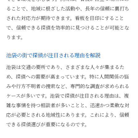
安心できる探偵相談を池袋で実現するには
ることで、地域に根ざした活動や、長年の信頼に裏打ち
された対応力が期待できます。看板を目印にすること
探偵相談で重視したい安心ポイントを紹介
で、信頼できる探偵を効率的に見つけることが可能とな
池袋で探偵と信頼関係を築くための工夫
ります。
探偵物語の看板が安心の相談窓口になる理
由
池袋の街で探偵が注目される理由を解説
プライバシー配慮が徹底された探偵相談の
池袋は交通の要所であり、さまざまな人々が集まるた
特徴
め、探偵への需要が高まっています。特に人間関係の悩
探偵への相談が初めてでも不安を解消する
みや行方不明者の捜索など、専門的な調査が求められる
方法
ケースが多いです。池袋で探偵が注目される理由は、複
看板を活かして安心して探偵に相談する流
雑な事情を持つ相談者が多いことと、迅速かつ柔軟な対
れ
応が必要とされる地域性にあります。これにより、信頼
浮気や家族問題に強い探偵の見極め方
できる探偵選びが重要になるのです。
探偵物語看板が示す専門性の高さをチェッ