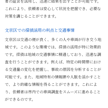
者の証言を活用し、迅速に結果を出すことが可能です。
探偵が用いる最新の車両調査技術
これにより、依頼者は安心して状況を把握でき、必要な
文京区の特性を活かした探偵の調査
対策を講じることができます。
探偵による効率的な車両情報の収集
地域密着型の探偵が行う調査手法
文京区での探偵活用の利点と交通事情
探偵が提供する包括的な車両解析
文京区は交通の便が良く、多くの人や車両が行き交う地
文京区での探偵調査で得られる洞察
域です。このような環境では、探偵の活用が特に効果的
探偵が解説する文京区の車両調査手法
です。探偵は地域の交通事情に精通しており、迅速な調
査を行うことができます。例えば、特定の時間帯におけ
車両安全性を高める探偵の調査技術
る交通量の変化を把握し、事故の原因を分析することが
探偵が実践する文京区での調査手法
可能です。また、地域特有の情報源や人脈を活かすこと
文京区の交通事情を探偵が詳説
で、より的確な情報を得ることができます。これによ
探偵による車両調査の効果的な手法
り、依頼者は市内での車両調査をスムーズに進めること
交通事故防止に活かす探偵の知識
ができるのです。
探偵が分析する文京区の車両状況