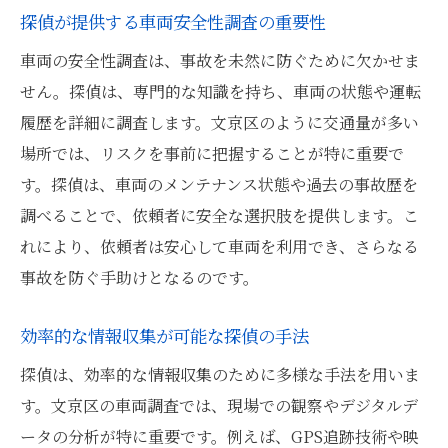
探偵が提供する車両安全性調査の重要性
文京区の車両調査に探偵が必要な理由
探偵が提供する確実な車両調査結果
車両の安全性調査は、事故を未然に防ぐために欠かせま
文京区の交通問題解決に探偵が貢献
せん。探偵は、専門的な知識を持ち、車両の状態や運転
履歴を詳細に調査します。文京区のように交通量が多い
探偵による車両調査の信頼性とは
場所では、リスクを事前に把握することが特に重要で
交通事故調査における探偵の役割
す。探偵は、車両のメンテナンス状態や過去の事故歴を
探偵が重要視する文京区の調査要素
調べることで、依頼者に安全な選択肢を提供します。こ
探偵活用で得られる車両調査の利点
れにより、依頼者は安心して車両を利用でき、さらなる
探偵が担う文京区での車両調査の役割
事故を防ぐ手助けとなるのです。
探偵が明らかにする文京区の交通実態
効率的な情報収集が可能な探偵の手法
車両調査で探偵が果たす重要な役割
探偵が示す文京区車両調査の信頼性
探偵は、効率的な情報収集のために多様な手法を用いま
す。文京区の車両調査では、現場での観察やデジタルデ
交通安全向上に寄与する探偵の分析
ータの分析が特に重要です。例えば、GPS追跡技術や映
探偵が提供する文京区の調査結果