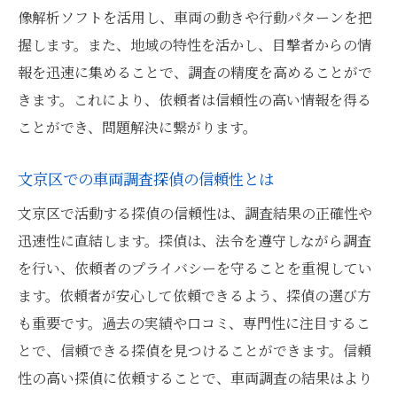
像解析ソフトを活用し、車両の動きや行動パターンを把
文京区での探偵活動が車両調査に貢献
握します。また、地域の特性を活かし、目撃者からの情
文京区の車両調査を探偵に任せるメリット
報を迅速に集めることで、調査の精度を高めることがで
探偵を利用することで得られる安心感
きます。これにより、依頼者は信頼性の高い情報を得る
探偵が提供する文京区での調査サービス
ことができ、問題解決に繋がります。
文京区車両調査で探偵に期待できる点
文京区での車両調査探偵の信頼性とは
探偵による迅速な調査と結果の信頼性
探偵が解決する文京区の交通問題
文京区で活動する探偵の信頼性は、調査結果の正確性や
迅速性に直結します。探偵は、法令を遵守しながら調査
探偵活用で得られる車両調査の安心感
を行い、依頼者のプライバシーを守ることを重視してい
探偵が提供する文京区の車両調査サービス
ます。依頼者が安心して依頼できるよう、探偵の選び方
探偵が可能にする文京区の包括的調査
も重要です。過去の実績や口コミ、専門性に注目するこ
車両調査における探偵のサービス内容
とで、信頼できる探偵を見つけることができます。信頼
探偵が提供する安心の車両調査サービス
性の高い探偵に依頼することで、車両調査の結果はより
文京区での調査を探偵に依頼する利点