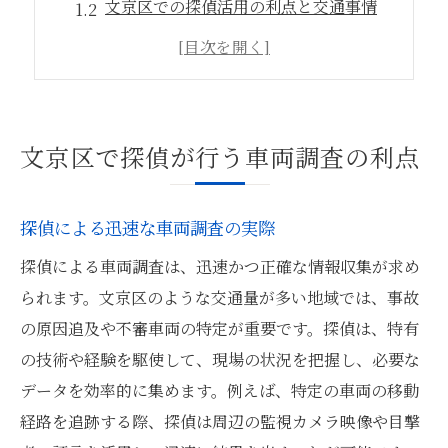
文京区での探偵活用の利点と交通事情
探偵が提供する車両安全性調査の重要性
効率的な情報収集が可能な探偵の手法
文京区での車両調査探偵の信頼性とは
探偵が示す車両調査の新たな視点
文京区で探偵が行う車両調査の利点
探偵による文京区車両調査の重要性
交通事故原因特定における探偵の役割
探偵による迅速な車両調査の実際
探偵が解明する文京区の交通状況
探偵による車両調査は、迅速かつ正確な情報収集が求め
探偵が担う文京区車両管理の意義
られます。文京区のような交通量が多い地域では、事故
交通安全対策に探偵が果たす貢献
の原因追及や不審車両の特定が重要です。探偵は、特有
文京区の効率的な車両調査方法とは
の技術や経験を駆使して、現場の状況を把握し、必要な
データを効率的に集めます。例えば、特定の車両の移動
探偵活用で車両調査の精度向上
経路を追跡する際、探偵は周辺の監視カメラ映像や目撃
文京区で探偵を活用した車両調査法