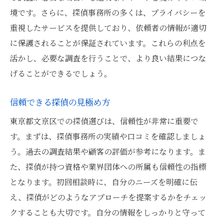
探偵による調査のメリットとデメリット
境です。さらに、探偵事務所の多くは、プライバシーを
探偵に依頼する 文京区での住所調査
重視したサービスを提供しており、依頼者の情報が適切
探偵と相談する際のチェックポイント
に保護されることが保証されています。これらの利点を
活かし、必要な調査を行うことで、より良い結果につな
調査依頼時に確認すべき費用項目
げることができるでしょう。
文京区での迅速な調査方法を紹介
探偵事務所の実績を見極める方法
信頼できる探偵の見極め方
依頼後の期待される調査結果とは
東京都文京区での探偵選びは、信頼性が非常に重要で
探偵利用の成功体験をシェア
す。まずは、探偵事務所の実績や口コミを確認しましょ
文京区の探偵 住所調査で注意すべき点
う。過去の調査結果や顧客の評価が参考になります。ま
探偵利用時のプライバシー保護対策
た、探偵が持つ資格や業界団体への所属も信頼性の指標
合法的な調査の枠組みを理解する
となります。初回相談時に、自分のニーズを明確に伝
え、探偵がどのようなアプローチを提案するかをチェッ
住所調査での倫理的な配慮とは
クすることも大切です。自分の情報をしっかりと守って
調査中に起こりうるトラブル例