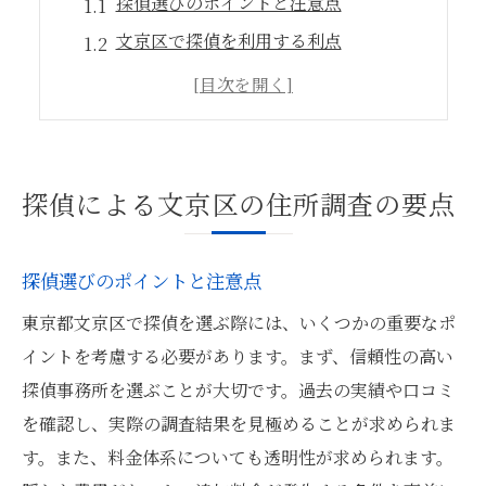
探偵選びのポイントと注意点
文京区で探偵を利用する利点
信頼できる探偵の見極め方
住所調査の基本的な流れを解説
探偵事務所の選び方ガイド
調査結果を有効に活用する方法
探偵による文京区の住所調査の要点
文京区での住所調査 探偵利用のヒント
探偵利用時の費用対効果を検証
探偵選びのポイントと注意点
文京区特有の調査手法とは
東京都文京区で探偵を選ぶ際には、いくつかの重要なポ
探偵のプロが教える効率的な調査法
イントを考慮する必要があります。まず、信頼性の高い
初めての探偵利用で知っておくべき点
探偵事務所を選ぶことが大切です。過去の実績や口コミ
安全で合法的な調査の進め方
を確認し、実際の調査結果を見極めることが求められま
す。また、料金体系についても透明性が求められます。
探偵との契約時の注意事項