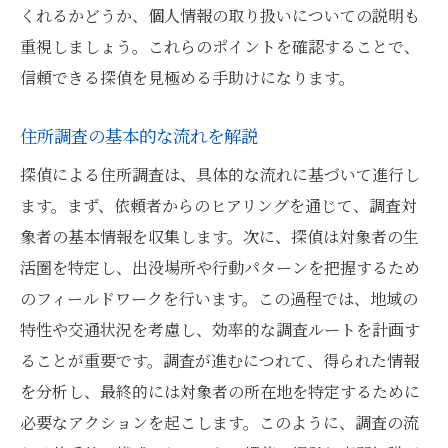
くれるかどうか、個人情報の取り扱いについての説明も
探偵のプロに任せる安心感
重視しましょう。これらのポイントを確認することで、
文京区特有の調査難易度を知る
信頼できる探偵を見極める手助けになります。
探偵利用で文京区の住所を正確に調査
探偵が使う精度の高い調査技術
住所調査の基本的な流れを解説
正確な調査結果を得るための秘訣
探偵による住所調査は、具体的な流れに基づいて進行し
探偵事務所選びの決定要因
ます。まず、依頼者からのヒアリングを通じて、調査対
住所特定のための効果的な戦略
象者の基本情報を収集します。次に、探偵は対象者の生
活圏を特定し、出没場所や行動パターンを把握するため
探偵の経験から学ぶ成功のカギ
のフィールドワークを行います。この過程では、地域の
調査完了後のフォローアップ方法
特性や交通状況を考慮し、効率的な調査ルートを計画す
文京区での探偵 住所調査の費用と方法
ることが重要です。調査が進むにつれて、得られた情報
探偵の費用を抑えるテクニック
を分析し、最終的には対象者の所在地を特定するために
文京区での調査方法を徹底解説
必要なアクションを起こします。このように、調査の流
住所調査の費用相場を把握する