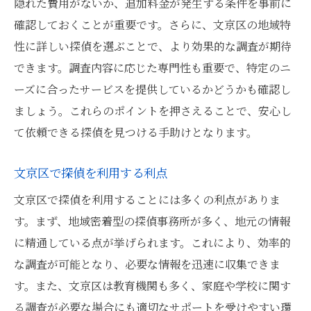
隠れた費用がないか、追加料金が発生する条件を事前に
探偵が教える 文京区での住所特定法
確認しておくことが重要です。さらに、文京区の地域特
探偵の住所特定技術を深掘り
性に詳しい探偵を選ぶことで、より効果的な調査が期待
文京区での調査の実例と成功例
できます。調査内容に応じた専門性も重要で、特定のニ
探偵が使う最新の調査ツール
ーズに合ったサービスを提供しているかどうかも確認し
個人情報保護を考慮した調査法
ましょう。これらのポイントを押さえることで、安心し
探偵による調査の信頼性とは
て依頼できる探偵を見つける手助けとなります。
住所特定後のトラブル回避策
文京区で探偵を利用する利点
文京区の住所調査 探偵選びのコツ
文京区で探偵を利用することには多くの利点がありま
探偵選びで失敗しないための心得
す。まず、地域密着型の探偵事務所が多く、地元の情報
文京区での住所調査の成功事例
に精通している点が挙げられます。これにより、効率的
探偵事務所の費用比較術
な調査が可能となり、必要な情報を迅速に収集できま
探偵業のプロに相談するメリット
す。また、文京区は教育機関も多く、家庭や学校に関す
依頼前の準備と注意点の確認
る調査が必要な場合にも適切なサポートを受けやすい環