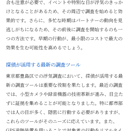
浮気調査の法律的なリスク管理
合も注意が必要で、イベントや特別な日が浮気のきっか
けとなることがあるため、その周辺で調査を始めると効
慰謝料請求を成功させるための準備
果的です。さらに、多忙な時期はパートナーの動向を見
探偵と共に歩む浮気調査東京都豊島区での心強
逃しがちになるため、その前後に調査を開始するのも一
い味方
つの方法です。早期の行動が、最小限のコストで最大の
探偵とのコミュニケーションのコツ
効果を生む可能性を高めるでしょう。
調査計画の共有と修正
信頼できる探偵との長期的な関係
探偵が活用する最新の調査ツール
調査進行中の感情管理の方法
東京都豊島区での浮気調査において、探偵が活用する最
浮気調査における倫理観
新の調査ツールは重要な役割を果たします。最近の調査
結果を受け入れるための心の準備
では、小型カメラや録音機器の技術革新が進み、目立た
ずに証拠を集めることが可能となりました。特に都市部
では人の目が多く、隠密に行動する必要がありますが、
これらのツールがそのニーズに応えています。また、
GPS追跡装置を用いることで対象者の行動をリアルタイ