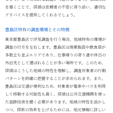
調査後のアフターケアを見る
を築くことで、探偵は依頼者の不安に寄り添い、適切な
地域密着型探偵の利点
アドバイスを提供してくれるでしょう。
成功報酬制のメリットとデメリット
女性調査員の在籍有無の重要性
豊島区特有の調査環境とその特徴
浮気調査成功のカギ探偵が語る東京都豊島区で
東京都豊島区で浮気調査を行う場合、地域特有の環境が
の効果的なアプローチ
調査の行方を左右します。豊島区は商業施設や飲食店が
最適な調査期間の見極め方
多数立ち並ぶエリアであり、仕事帰りの寄り道や休日の
調査員のチームワークの重要性
外出先として選ばれることが多い場所です。このため、
探偵はこうした地域の特性を理解し、調査対象者の行動
浮気相手の行動パターン分析
パターンを的確に把握することが求められます。また、
調査エリアの特性を活かした手法
豊島区は交通が便利なため、対象者が電車やバスを利用
カスタマイズされた調査プランの提案
して移動する可能性も高く、探偵は公共交通機関を使っ
調査中の状況報告の活用法
た追跡技術を磨く必要があります。地域の特性を活かし
探偵の証拠がもたらす安心感東京都豊島区で平
つつ、探索の効率を上げるためには、地元情報に詳しい