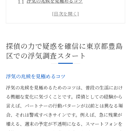
浮気の兆候を見極めるコツ
探偵との信頼関係を築く方法
豊島区特有の調査環境とその特徴
浮気調査を始めるタイミングとは
探偵が活用する最新の調査ツール
探偵の力で疑惑を確信に東京都豊島
成功する浮気調査のための心構え
区での浮気調査スタート
浮気調査のプロセスを探偵が教える東京都豊島
区での実践法
浮気の兆候を見極めるコツ
調査開始から終了までの流れ
浮気の兆候を見極めるためのコツは、普段の生活におけ
尾行技術の重要性とその実践
る微細な変化に気づくことです。探偵としての経験から
心理的サポートの重要性
言えば、パートナーの行動パターンが以前とは異なる場
法律に基づいた調査手法の選択
合、それは警戒すべきサインです。例えば、急に残業が
浮気調査とプライバシーのバランス
増える、週末の予定が不透明になる、スマートフォンを