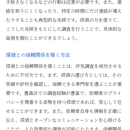
調査報告書の内容と意義
手放さなくなるなどの行動は注意が必要です。また、連
絡を取りにくくなったり、特定の時間にだけ連絡が増え
豊島区での浮気調査探偵が明かす証拠収集の具
たりすることも典型的な兆候です。探偵の力を借りて、
体的手法
こうした兆候をもとにした調査を行うことで、具体的な
証拠写真の効果的な取得方法
証拠を掴むことができるでしょう。
聞き込み調査のテクニック
GPS追跡の活用と制限
探偵との信頼関係を築く方法
電子メールやSNSからの情報収集
探偵との信頼関係を築くことは、浮気調査を成功させる
証拠の法的有効性の確認
ために不可欠です。まず、探偵の選び方としては、その
浮気現場の押さえ方
実績や評判を確認し、信頼できる専門家を選ぶことが重
探偵選びのポイント東京都豊島区で信頼できる
要です。豊島区での調査経験が豊富で、依頼者のプライ
プロを見つける方法
バシーを尊重する姿勢を持つ探偵であれば、安心して任
せることができます。また、依頼者自身も情報を正確に
探偵事務所の評判を調べる方法
伝え、探偵とオープンなコミュニケーションを心掛ける
料金体系の透明性を確認する
ことで、より効果的な調査が可能になります。信頼関係