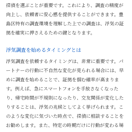
穏を取り戻す
探偵を選ぶことが重要です。これにより、調査の精度が
証拠をもとにした冷静な判断力
向上し、依頼者に安心感を提供することができます。豊
心の平穏を保つためのアドバイス
島区特有の調査環境を理解した上での調査は、浮気の証
問題解決後の生活再建プラン
拠を確実に押さえるための鍵となります。
探偵の証拠がもたらす法的サポート
浮気調査を始めるタイミングとは
証拠を活用した慰謝料請求の手順
浮気調査を依頼するタイミングは、非常に重要です。パ
調査後の心理ケアの必要性
ートナーの行動に不自然な変化が見られる場合には、早
豊島区の探偵が解説浮気調査で法律知識を活用
めに調査を始めることで、証拠を掴む確率が高まりま
する方法
す。例えば、急にスマートフォンを手放さなくなった
浮気調査で知っておくべき法律
り、帰宅時間が不規則になったり、交友関係が変化した
調査による証拠の法的効力
りすることは、浮気の兆候としてよく挙げられます。こ
離婚調停と証拠の活用法
のような変化に気づいた時点で、探偵に相談することを
弁護士との連携の重要性
お勧めします。また、特定の時期だけに行動が変わる場