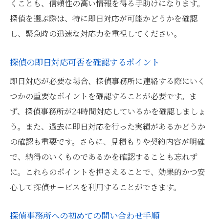
くことも、信頼性の高い情報を得る手助けになります。
尾行調査の基本的な流れ
探偵を選ぶ際は、特に即日対応が可能かどうかを確認
張込みの実施方法と注意点
し、緊急時の迅速な対応力を重視してください。
探偵による尾行の成功事例
探偵の尾行技術の進化
探偵の即日対応可否を確認するポイント
尾行と張込みの違いとは
即日対応が必要な場合、探偵事務所に連絡する際にいく
効果的な調査のための情報提供
つかの重要なポイントを確認することが必要です。ま
探偵の迅速な情報収集を可能にするポイント
ず、探偵事務所が24時間対応しているかを確認しましょ
う。また、過去に即日対応を行った実績があるかどうか
最新技術を駆使した情報収集方法
の確認も重要です。さらに、見積もりや契約内容が明確
探偵の経験が情報収集に与える影響
で、納得のいくものであるかを確認することも忘れず
状況に応じた情報収集のアプローチ
に。これらのポイントを押さえることで、効果的かつ安
迅速な情報提供を可能にする体制
心して探偵サービスを利用することができます。
探偵が活用する情報分析ツール
情報収集の質を高めるための協力方法
探偵事務所への初めての問い合わせ手順