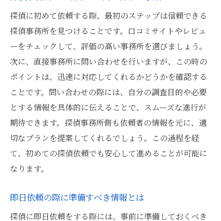
即日対応可能な探偵を選ぶ際の注意点
探偵に初めて依頼する際、最初のステップは信頼できる
即日対応の探偵を探すコツ
探偵事務所を見つけることです。口コミサイトやレビュ
探偵の対応スピードを確認する方法
ーをチェックして、評価の高い事務所を選びましょう。
次に、直接事務所に問い合わせを行いますが、この時の
探偵事務所の対応力を見極める
ポイントは、迅速に対応してくれるかどうかを確認する
即日対応の背景にある探偵の実力
ことです。問い合わせの際には、自分の調査目的や必要
対応スピードと調査精度のバランス
とする情報を具体的に伝えることで、スムーズな進行が
探偵のフレキシビリティの重要性
期待できます。探偵事務所側も依頼者の情報を元に、適
探偵サービスの利用で情報収集を効率化する方
切なプランを提案してくれるでしょう。この過程を経
法
て、初めての探偵依頼でも安心して進めることが可能に
プロの探偵を活用するメリット
なります。
探偵サービスが提供する付加価値
即日依頼の際に準備すべき情報とは
情報収集を効率的に行うための秘訣
探偵による情報のクロスチェック
探偵に即日依頼をする際には、事前に準備しておくべき