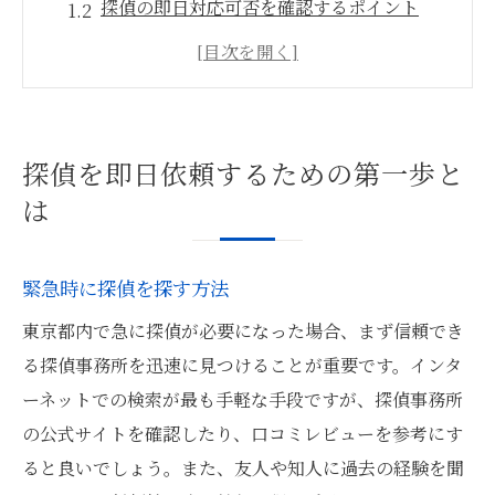
探偵の即日対応可否を確認するポイント
探偵事務所への初めての問い合わせ手順
即日依頼の際に準備すべき情報とは
探偵への効果的な依頼のための準備
依頼者として知っておくべき基本事項
探偵を即日依頼するための第一歩と
東京都内で信頼できる探偵を見つける方法
は
口コミと評判から探偵を選ぶ
東京都内の探偵事務所の選び方
緊急時に探偵を探す方法
信頼できる探偵を見極める際の注意点
東京都内で急に探偵が必要になった場合、まず信頼でき
実績のある探偵事務所を見つける方法
る探偵事務所を迅速に見つけることが重要です。インタ
探偵事務所の合法性を確認する方法
ーネットでの検索が最も手軽な手段ですが、探偵事務所
探偵選びで失敗しないためのガイド
の公式サイトを確認したり、口コミレビューを参考にす
ると良いでしょう。また、友人や知人に過去の経験を聞
探偵に依頼する際の尾行と張込みの基本