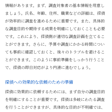
情報があります。まず、調査対象者の基本情報を用意し
専門家による情報の分析と報告
ましょう。氏名、年齢、住所、職業などの詳細は、探偵
探偵を活用した戦略的情報収集
が効率的に調査を進めるために重要です。また、具体的
安心して探偵を依頼するための必須知識
な調査目的や期待する成果を明確にしておくことも必要
探偵依頼前に確認すべき法律知識
です。これにより、探偵側が適切な調査計画を立てるこ
信頼できる探偵との契約ポイント
とができます。さらに、予算や調査にかかる時間につい
探偵事務所の信頼性を見極める方法
ても事前に確認しておくと、後々のトラブルを避けるこ
安心して依頼するためのコミュニケーショ
とができます。このように事前準備をしっかり行うこと
ン
で、探偵の即日対応がより円滑に進むでしょう。
探偵とのトラブル回避のための対策
探偵への効果的な依頼のための準備
依頼者としての権利と義務の理解
探偵に効果的に依頼するためには、まず自分の調査目的
東京都で探偵を活用するメリットとその効果
を明確にすることが重要です。探偵は多岐にわたる調査
東京都特有の情報収集の難しさ
を行うことができますが、具体的な目的が不明確では、
探偵が提供する東京都内でのメリット