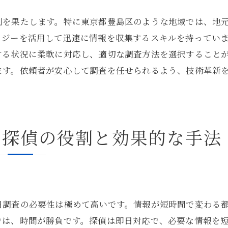
コミュニティへの馴染み方
割を果たします。特に東京都豊島区のような地域では、地
地域特性を理解するための方法
ロジーを活用して迅速に情報を収集するスキルを持ってい
豊島区特有の情報収集のコツ
する状況に柔軟に対応し、適切な調査方法を選択すること
成功事例から学ぶ探偵による人探しの実際
ます。依頼者が安心して調査を任せられるよう、技術革新
成功事例分析の重要性
実践から得た教訓
失敗から学ぶこと
る探偵の役割と効果的な手法
事例を通じたスキル向上
成功事例に見る探偵の技術
実際のケーススタディ
探偵のスピーディな対応で解決に至るまでの道のり
日調査の必要性は極めて高いです。情報が短時間で変わる
迅速な対応の流れ
では、時間が勝負です。探偵は即日対応で、必要な情報を