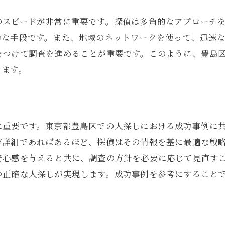
依頼者が協力できること
のスピードが非常に重要です。探偵は多角的なアプローチ
依頼者のニーズに応える探偵の迅速なプロセス
効な手段です。また、地域のネットワークを使って、迅速
依頼者の要望を正確に把握
をつけて調査を進めることが重要です。このように、豊島
きます。
調査計画の策定と実行
スピーディな報告体制
顧客満足度の向上策
柔軟な対応力の重要性
に重要です。東京都豊島区での人探しにおける成功事例に
が詳細であればあるほど、探偵はその情報を基に最適な戦
迅速な対応例の紹介
安心感を与えると共に、調査の方針を必要に応じて見直す
豊島区の地域特性を活かした効率的な情報収集術
つ正確な人探しが実現します。成功事例を参考にすること
地域のネットワークを活用
地元の知識を駆使した調査
現地調査のメリット