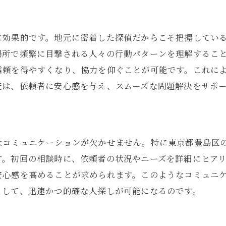
豊島区での探偵選びに成功するためのポイント
信頼できる探偵の見極め方
に効果的です。地元に密着した探偵だからこそ把握してい
地域特性を理解する
場所で頻繁に目撃される人々の行動パターンを理解するこ
探偵選びのチェックリスト
信頼を得やすくなり、協力を仰ぐことが可能です。これに
口コミと実績の確認
査は、依頼者に安心感を与え、スムーズな問題解決をサポ
料金体系の透明性を確認
契約前に確認すべき事項
探偵が活用する最新のSNS調査法とは
なコミュニケーションが欠かせません。特に東京都豊島区
SNS調査の基本
す。初回の相談時に、依頼者の状況やニーズを詳細にヒア
最新技術の活用事例
安心感を高めることが求められます。このようなコミュニ
プライバシーへの配慮
として、迅速かつ的確な人探しが可能になるのです。
効果的なSNSプロファイリング
SNSの情報を裏付ける方法