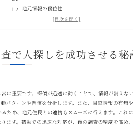
地元情報の優位性
依頼者との密なコミュニケーション
情報収集のスピードを上げるコツ
成功事例から学ぶ共通点
調査で人探しを成功させる秘
技術と経験の融合
急ぎの人探しにおける探偵の役割と効果的な手法
即日調査の必要性
探偵の役割とその重要性
非常に重要です。探偵が迅速に動くことで、情報が消えな
効率的な調査手法の紹介
行動パターンや習慣を分析します。また、目撃情報の有無
テクノロジーの活用法
いるため、地元住民との連携もスムーズに行えます。これ
探偵の倫理とプライバシー保護
なります。初動での迅速な対応が、後の調査の精度を高め
依頼者が知っておくべきこと