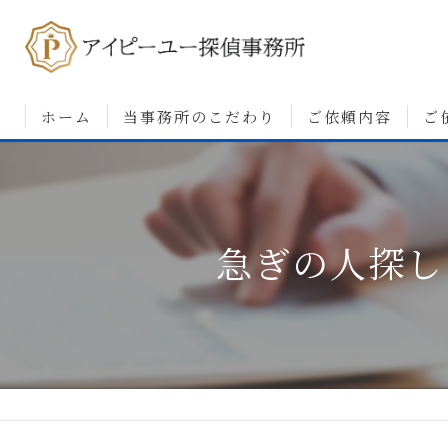
ホーム
当事務所のこだわり
ご依頼内容
ご
浮気調査について
婚前調査について
急ぎの人探し
素行・行動調査につ
人探しについて