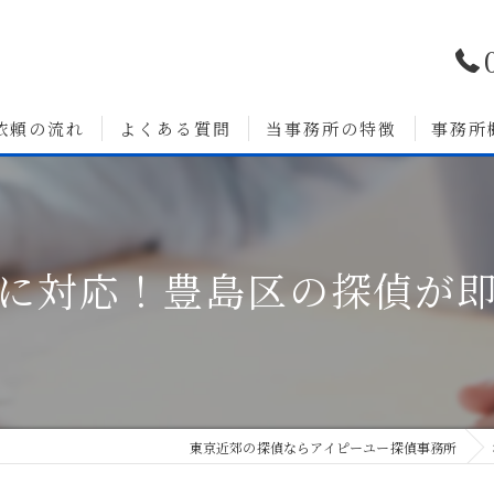
依頼の流れ
よくある質問
当事務所の特徴
事務所
浮気調査
婚前調査
に対応！豊島区の探偵が
いて
人探し
素行調査
無料相談
東京近郊の探偵ならアイピーユー探偵事務所