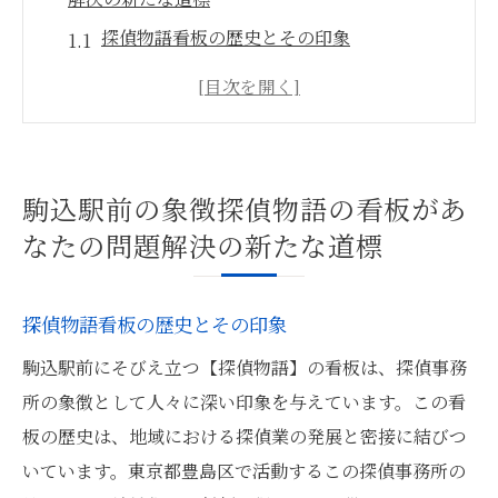
探偵物語看板の歴史とその印象
駒込駅前看板が示す探偵の存在意義
地域社会における探偵看板の役割
探偵物語看板を求める依頼者の期待
探偵に依頼する際の第一歩としての看板
駒込駅前の象徴探偵物語の看板があ
探偵物語看板がもたらす安心感
なたの問題解決の新たな道標
探偵物語看板が示す探偵事務所の信頼性を徹底
解剖
探偵物語看板の歴史とその印象
信頼の基準としての探偵物語看板
駒込駅前にそびえ立つ【探偵物語】の看板は、探偵事務
探偵事務所の選定ポイント
所の象徴として人々に深い印象を与えています。この看
看板が示す探偵のプロフェッショナリズム
板の歴史は、地域における探偵業の発展と密接に結びつ
依頼者との信頼関係を築く探偵事務所
いています。東京都豊島区で活動するこの探偵事務所の