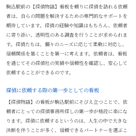
探偵物語看板が紐解く都市の秘密
駒込駅前の【探偵物語】看板を頼りに探偵を訪れる依頼
東京都における探偵の役割と歴史
者は、自らの問題を解決するための専門的なサポートを
看板が照らし出す都市のドラマ
期待しています。探偵の経験や知識はもちろん、依頼者
に寄り添い、透明性のある調査を行うことが求められま
探偵物語から見る東京都の探偵事情
す。探偵たちは、個々のニーズに応じて柔軟に対応し、
看板が綴る探偵たちの物語
信頼関係を築くことを第一に考えます。依頼者は、看板
駒込駅前から始まる探偵たちの活躍を追う
を通じてその探偵社の実績や信頼性を確認し、安心して
駒込駅前探偵たちの軌跡
依頼することができるのです。
探偵の活躍が生まれる街、駒込
都市問題を解決する探偵たちの日常
探偵に依頼する際の第一歩としての看板
駒込駅前探偵の活動エリアと実績
【探偵物語】の看板が駒込駅前にそびえ立つことで、依
探偵物語看板と探偵たちの関係
頼者にとっての探偵事務所探しの第一歩が格段に楽にな
探偵の視点から見る駒込の魅力
ります。探偵に依頼するというのは、人生の中で大きな
決断を伴うことが多く、信頼できるパートナーを選ぶこ
探偵物語看板とともに探るあなたに最適な探偵