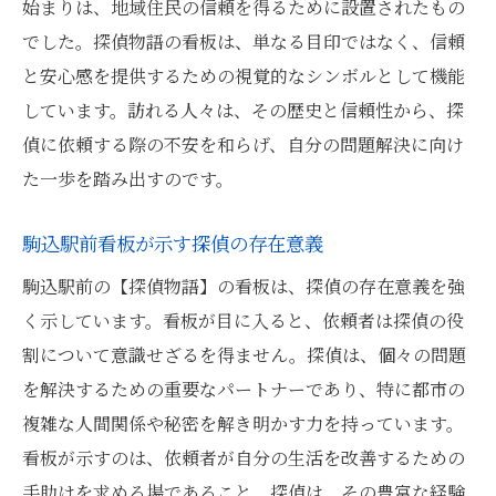
探偵物語看板と事務所の実績
始まりは、地域住民の信頼を得るために設置されたもの
看板から読み取る探偵事務所の信頼性
でした。探偵物語の看板は、単なる目印ではなく、信頼
と安心感を提供するための視覚的なシンボルとして機能
複雑な都市問題を解き明かす駒込の探偵たちの
しています。訪れる人々は、その歴史と信頼性から、探
実力
偵に依頼する際の不安を和らげ、自分の問題解決に向け
都市問題に挑む探偵の手腕
た一歩を踏み出すのです。
駒込の探偵が直面する現実の課題
探偵たちの問題解決へのアプローチ
駒込駅前看板が示す探偵の存在意義
探偵物語看板が後押しする探偵の活動
駒込駅前の【探偵物語】の看板は、探偵の存在意義を強
都市の謎を解き明かす探偵力
く示しています。看板が目に入ると、依頼者は探偵の役
現代の都市における探偵の挑戦
割について意識せざるを得ません。探偵は、個々の問題
探偵物語看板が映す依頼者との信頼関係
を解決するための重要なパートナーであり、特に都市の
複雑な人間関係や秘密を解き明かす力を持っています。
依頼者から見た探偵物語看板の価値
看板が示すのは、依頼者が自分の生活を改善するための
信頼を築く探偵のコミュニケーション
手助けを求める場であること。探偵は、その豊富な経験