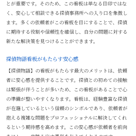
とが重要です。そのため、この看板は単なる目印ではな
選び
く、安心して相談できる探偵事務所への入り口を象徴し
探偵選びに看板をどう活用するか
ます。多くの依頼者がこの看板を目にすることで、探偵
探偵物語看板が示すあなたに合った選択肢
に期待する役割や信頼性を確信し、自分の問題に対する
探偵選びのポイントと看板の関係
新たな解決策を見つけることができます。
看板からインスピレーションを得る探偵選
び
探偵物語看板がもたらす安心感
最適な探偵を見つけるための看板活用術
【探偵物語】の看板がもたらす最大のメリットは、依頼
探偵物語看板と共に始める探偵探し
者に安心感を提供することです。探偵との初めての接触
は緊張が伴うことが多いため、この看板があることで心
の準備が整いやすくなります。看板は、経験豊富な探偵
が在籍しているという信頼のシンボルであり、依頼者が
抱える複雑な問題をプロフェッショナルに解決してくれ
るという期待感を高めます。この安心感が依頼者を前向