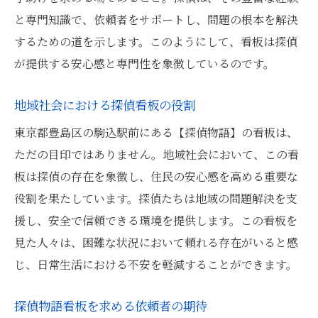
探偵物語看板を起点とした信頼の絆
と専門知識で、依頼者をサポートし、問題の根本を解決
依頼者の声に応える探偵の姿勢
するための道を示します。このようにして、看板は探偵
看板が映し出す依頼者との密な関係
が提供する安心感と専門性を象徴しているのです。
探偵と依頼者の信頼関係の構築方法
探偵事務所の選び方駒込の看板が示すヒント
地域社会における探偵看板の役割
初めての探偵選びに役立つ看板情報
東京都豊島区の駒込駅前にある【探偵物語】の看板は、
看板が教えてくれる探偵事務所の選択基準
ただの目印ではありません。地域社会において、この看
板は探偵の存在を象徴し、住民の安心感を高める重要な
駒込の探偵事務所を選ぶ際の注意点
役割を果たしています。探偵たちは地域の問題解決を支
看板が示す探偵事務所の特徴
援し、安全で信頼できる環境を提供します。この看板を
依頼者が見るべき探偵事務所のポイント
見た人々は、困難な状況において頼れる存在がいると感
看板を活用した探偵事務所の賢い選び方
じ、日常生活における不安を軽減することができます。
探偵物語看板が照らす東京都の秘められた物語
看板が語る東京都の探偵物語
探偵物語看板を求める依頼者の期待