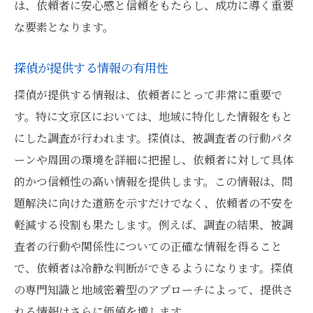
地域特性を考慮した調査での成果
は、依頼者に安心感と信頼をもたらし、成功に導く重要
探偵の細やかな対応と成功の秘訣
な要素となります。
依頼者の期待を超える結果をもたらす探偵
探偵が提供する情報の有用性
探偵による調査で文京区の依頼者が得られる信
探偵が提供する情報は、依頼者にとって非常に重要で
頼と安心
す。特に文京区においては、地域に特化した情報をもと
調査結果がもたらす依頼者の安心感
にした調査が行われます。探偵は、被調査者の行動パタ
信頼関係を築く探偵のアプローチ
ーンや周囲の環境を詳細に把握し、依頼者に対して具体
探偵の調査がもたらす安心感の理由
的かつ信頼性の高い情報を提供します。この情報は、問
依頼者の信頼を得るための調査手法
題解決に向けた道筋を示すだけでなく、依頼者の不安を
文京区での調査が依頼者に与える影響
軽減する役割も果たします。例えば、調査の結果、被調
探偵の成果がもたらす依頼者の安心
査者の行動や関係性についての正確な情報を得ること
で、依頼者は冷静な判断ができるようになります。探偵
の専門知識と地域密着型のアプローチによって、提供さ
れる情報はさらに価値を増します。