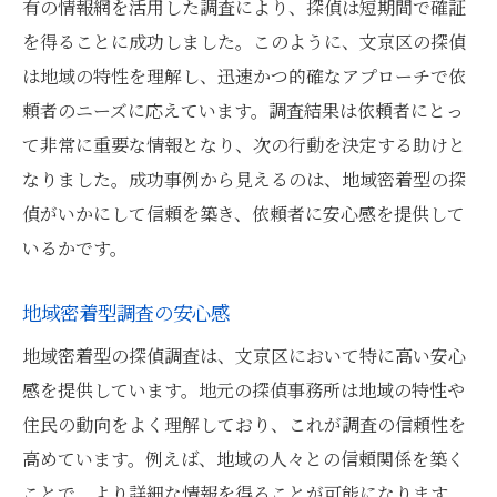
地域密着型探偵の強み
有の情報網を活用した調査により、探偵は短期間で確証
依頼者に安心を提供する調査
を得ることに成功しました。このように、文京区の探偵
は地域の特性を理解し、迅速かつ的確なアプローチで依
探偵の専門知識を活かした文京区での個人調査
頼者のニーズに応えています。調査結果は依頼者にとっ
の重要性
て非常に重要な情報となり、次の行動を決定する助けと
専門知識の活用と調査の精度
なりました。成功事例から見えるのは、地域密着型の探
探偵の経験がもたらす問題解決能力
偵がいかにして信頼を築き、依頼者に安心感を提供して
専門知識による依頼者への安心感
いるかです。
文京区における専門的調査の利点
高度な技術がもたらす調査の信頼性
地域密着型調査の安心感
探偵の専門性が依頼者に与える影響
地域密着型の探偵調査は、文京区において特に高い安心
文京区の探偵による地域特化型調査が提供する
感を提供しています。地元の探偵事務所は地域の特性や
安心感
住民の動向をよく理解しており、これが調査の信頼性を
高めています。例えば、地域の人々との信頼関係を築く
地域特化型調査の意義と効果
ことで、より詳細な情報を得ることが可能になります。