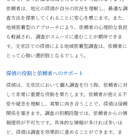
文京区の特性に基づく調査方法
依頼者は、地元の探偵が自分の状況を理解し、最適な調
探偵の地元知識がもたらす安心感
査方法を提案してくれることに安心を感じます。また、
地域密着型サービスの安心感
地域密着型のアプローチにより、依頼者の心理的な負担
文京区特有の課題に応える調査
も軽減され、調査がスムーズに進むことが期待できま
依頼者に提供される具体的な安心感
す。文京区での探偵による地域密着型調査は、依頼者に
探偵が解決する文京区特有の問題と依頼者の信
とって心強い選択肢となるでしょう。
頼
探偵の役割と依頼者へのサポート
文京区での特有の問題解決事例
探偵の調査がもたらす信頼の構築
探偵は、文京区において個人調査を行う際、依頼者に対
して非常に重要な役割を果たします。依頼者が抱える不
地域に根ざした調査の強み
安や疑念を理解し、真摯に向き合うことで、探偵は信頼
探偵が提供する信頼性の高い情報
関係を築きます。調査の初期段階では、依頼者からの情
依頼者の信頼を得るためのプロセス
報提供が不可欠です。具体的な情報が多ければ多いほ
文京区特有のニーズに応える探偵
ど、探偵は調査を効果的に進めることができます。ま