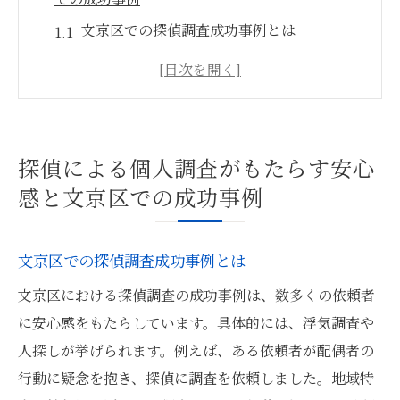
文京区での探偵調査成功事例とは
地域密着型調査の安心感
探偵の役割と依頼者へのサポート
文京区での調査がもたらす信頼
探偵が提供する情報の有用性
探偵による個人調査がもたらす安心
依頼者の声から見える調査の効果
感と文京区での成功事例
地域に精通した探偵が文京区で見せる調査の効
果
文京区での探偵調査成功事例とは
地域特性を活かした調査方法
文京区における探偵調査の成功事例は、数多くの依頼者
地元情報を活用した効率的な証拠収集
に安心感をもたらしています。具体的には、浮気調査や
探偵の地域知識がもたらす迅速な対応
人探しが挙げられます。例えば、ある依頼者が配偶者の
文京区特有の問題解決事例
行動に疑念を抱き、探偵に調査を依頼しました。地域特