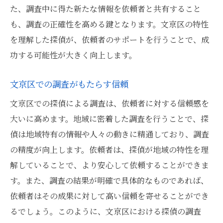
文京区で探偵を選ぶ際のポイントと安心感の理
た、調査中に得た新たな情報を依頼者と共有すること
由
も、調査の正確性を高める鍵となります。文京区の特性
探偵選びの際の重要なポイント
を理解した探偵が、依頼者のサポートを行うことで、成
安心できる探偵の選び方
功する可能性が大きく向上します。
文京区で信頼できる探偵探しのコツ
文京区での調査がもたらす信頼
依頼者が感じる安心感の要因
文京区での探偵による調査は、依頼者に対する信頼感を
口コミや評判を活用した探偵選び
大いに高めます。地域に密着した調査を行うことで、探
探偵選びがもたらす安心と信頼
偵は地域特有の情報や人々の動きに精通しており、調査
地域密着型探偵による文京区での調査成功の秘
の精度が向上します。依頼者は、探偵が地域の特性を理
訣
解していることで、より安心して依頼することができま
文京区内での成功事例から学ぶ
す。また、調査の結果が明確で具体的なものであれば、
地域密着型探偵の魅力
依頼者はその成果に対して高い信頼を寄せることができ
成功事例に裏付けされた信頼性
るでしょう。このように、文京区における探偵の調査