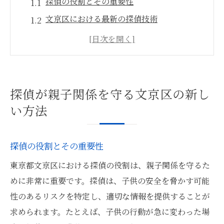
探偵の役割とその重要性
文京区における最新の探偵技術
親子関係を守るための探偵の具体的な活動
例
探偵が提供する心のサポート
地域に密着した探偵のネットワーク活用法
探偵が親子関係を守る文京区の新し
探偵と親が連携するためのポイント
い方法
東京文京区で探偵を活用して子供の安全を確保
する現代のアプローチ
探偵の役割とその重要性
都市生活における子供の安全リスクとは
東京都文京区における探偵の役割は、親子関係を守るた
探偵が提供するリスクアセスメントの重要
めに非常に重要です。探偵は、子供の安全を脅かす可能
性
性のあるリスクを特定し、適切な情報を提供することが
文京区での探偵による防犯対策
求められます。たとえば、子供の行動が急に変わった場
子供の行動パターンを把握するための探偵