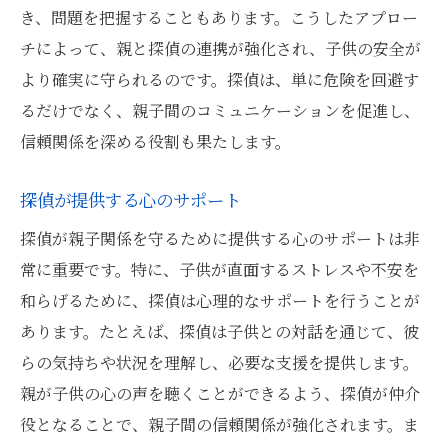
探偵が提供するリスク低減の具体策
き、問題を把握することもあります。こうしたアプロー
チによって、親と探偵の連携が強化され、子供の安全が
親が知っておくべき子供の行動パターン
より確実に守られるのです。探偵は、単に危険を回避す
探偵による異常検知システムの導入
るだけでなく、親子間のコミュニケーションを促進し、
親と探偵の協力によるリスク管理
信頼関係を深める役割も果たします。
探偵との信頼関係構築がもたらす安心感
探偵が提供する情報収集力で親子関係の安心を
探偵が提供する心のサポート
守る
探偵が親子関係を守るために提供する心のサポートは非
探偵が収集する情報の種類とその意義
常に重要です。特に、子供が直面するストレスや不安を
情報収集がもたらす親子関係への影響
和らげるために、探偵は心理的なサポートを行うことが
リアルタイムでの情報提供による迅速な対
あります。たとえば、探偵は子供との対話を通じて、彼
応
らの気持ちや状況を理解し、必要な支援を提供します。
探偵が提供する情報の分析と活用法
親が子供の心の声を聴くことができるよう、探偵が仲介
役となることで、親子間の信頼関係が強化されます。ま
情報を基にした親子の問題解決アプローチ