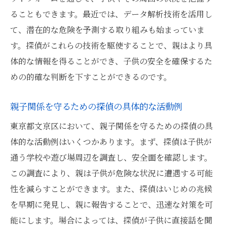
探偵の専門技術で文京区の親子関係を守るため
ることもできます。最近では、データ解析技術を活用し
の実践的ガイド
て、潜在的な危険を予測する取り組みも始まっていま
す。探偵がこれらの技術を駆使することで、親はより具
探偵が駆使する最新技術の紹介
体的な情報を得ることができ、子供の安全を確保するた
親子関係におけるプライバシーと探偵の役
めの的確な判断を下すことができるのです。
割
探偵によるデジタルツールの活用法
親子関係を守るための探偵の具体的な活動例
実際のケーススタディで学ぶ親子関係の保
東京都文京区において、親子関係を守るための探偵の具
護例
体的な活動例はいくつかあります。まず、探偵は子供が
探偵を活用した心理的サポートの提供
通う学校や遊び場周辺を調査し、安全面を確認します。
探偵と共に作る安全な家庭環境
この調査により、親は子供が危険な状況に遭遇する可能
文京区に住む親が探偵を活用して子供のリスク
性を減らすことができます。また、探偵はいじめの兆候
を最小限にする方法
を早期に発見し、親に報告することで、迅速な対策を可
子供の生活環境に潜むリスクとは
能にします。場合によっては、探偵が子供に直接話を聞