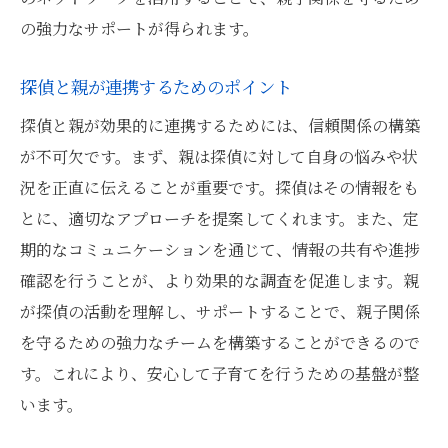
都市生活がもたらす子供の健康への影響
の強力なサポートが得られます。
探偵が提供する健康リスクへの対応策
探偵による都市生活への適応支援
探偵と親が連携するためのポイント
親が知るべき探偵のメンタルサポート
探偵と親が効果的に連携するためには、信頼関係の構築
探偵によるストレスマネジメントの提案
が不可欠です。まず、親は探偵に対して自身の悩みや状
探偵と共に子供の幸福を追求する方法
況を正直に伝えることが重要です。探偵はその情報をも
とに、適切なアプローチを提案してくれます。また、定
期的なコミュニケーションを通じて、情報の共有や進捗
確認を行うことが、より効果的な調査を促進します。親
が探偵の活動を理解し、サポートすることで、親子関係
を守るための強力なチームを構築することができるので
す。これにより、安心して子育てを行うための基盤が整
います。