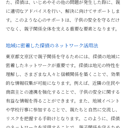
た、探偵は、いじめやその他の問題が発生した際に、親
探偵を通じた安心感とその重要性
に適切なアドバイスを行い、解決に向けてサポートしま
東京都文京区で親を支える探偵の利点を最大限
す。このような心のサポートは、子供の安全を守るだけ
に活かす
でなく、親子関係全体を支える重要な要素となります。
探偵を活用するための基礎知識
文京区特有の探偵サービスの利点
地域に密着した探偵のネットワーク活用法
探偵による地域限定のサポート内容
東京都文京区で親子関係を守るためには、探偵の地域に
親子関係改善を目的とした探偵のアプロー
密着したネットワークが重要です。探偵は地元の特性を
チ
理解し、さまざまな人々と信頼関係を築くことで、効果
探偵と共に作るコミュニティの安全ネット
的な情報収集が可能になります。例えば、近隣の住民や
ワーク
商店主との連携を強化することで、子供の安全に関する
探偵活用で得られる長期的な安心感
有益な情報を得ることができます。また、地域イベント
や学校行事に参加することで、親たちと自然に交流し、
探偵のサポートで都市生活から子供を守る文京
リスクを把握する手助けとなります。このように、探偵
区の親の選択
のネットワークを活用することで、親子関係を守るため