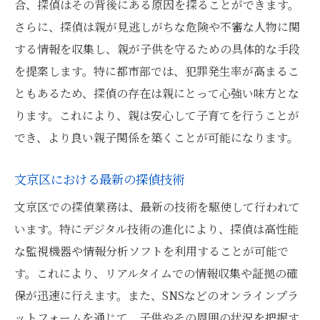
合、探偵はその背後にある原因を探ることができます。
の技術
さらに、探偵は親が見逃しがちな危険や不審な人物に関
探偵が提供する危機管理のガイドライン
する情報を収集し、親が子供を守るための具体的な手段
親が安心できるための探偵活用術
を提案します。特に都市部では、犯罪発生率が高まるこ
ともあるため、探偵の存在は親にとって心強い味方とな
親が知っておくべき探偵の役割と文京区での活
ります。これにより、親は安心して子育てを行うことが
用法
でき、より良い親子関係を築くことが可能になります。
探偵の基本的な役割とは
文京区での探偵の法的な位置づけ
文京区における最新の探偵技術
探偵に依頼する際の基礎知識
文京区での探偵業務は、最新の技術を駆使して行われて
親が探偵に期待できること
います。特にデジタル技術の進化により、探偵は高性能
探偵に依頼する際の効果的なコミュニケー
な監視機器や情報分析ソフトを利用することが可能で
ション方法
す。これにより、リアルタイムでの情報収集や証拠の確
探偵利用に関するよくある誤解とその解消
保が迅速に行えます。また、SNSなどのオンラインプラ
法
ットフォームを通じて、子供やその周囲の状況を把握す