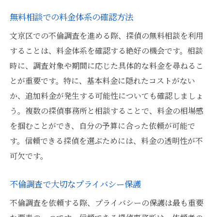
相談時に必要な法律知識の確認
無料相談での料金体系の確認方法
探偵の経験を活かした調査手法
文京区での不倫調査を進める際、探偵の無料相談を利用
無料相談で得られるスムーズな協力方法
することは、料金体系を確認する絶好の機会です。相談
調査の実施と報告を円滑に行うためのポイ
時に、調査対象や期間に応じた具体的な料金を尋ねるこ
ント
とが重要です。特に、基本料金に隠れたコストがない
か、追加料金が発生する可能性についても確認しましょ
不倫調査を安心して依頼するための探偵無料相
う。複数の探偵事務所と相談することで、料金の相場感
談の活用法
を掴むことができ、自分の予算に合った依頼が可能で
無料相談で不倫調査の安心感を得る
す。信頼できる探偵を選ぶためには、料金の透明性が不
調査依頼の際に抱える不安を解消する方法
可欠です。
文京区の探偵相談で得られる安心材料
信頼できる探偵事務所の見極め方
不倫調査で大切なプライバシー保護
探偵の役割とあなたの期待を一致させる
不倫調査を依頼する際、プライバシーの保護は最も重要
相談で確認すべき調査後のフォロー体制