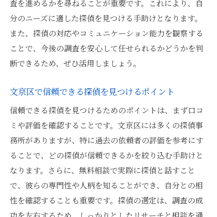
探偵の調査方法とその信頼性を理解する
査を進めるかを尋ねることが重要です。これにより、自
安心して依頼するための探偵事務所の特徴
分のニーズに適した探偵を見つける手助けとなります。
また、探偵の対応やコミュニケーション能力を観察する
専門家のアドバイスを活用探偵相談で不倫調査
ことで、今後の調査を安心して任せられるかどうかを判
を成功させる
断できるため、ぜひ活用しましょう。
探偵の専門知識を最大限に活かす方法
不倫調査成功のための相談前準備
文京区で信頼できる探偵を見つけるポイント
相談で探偵に質問すべきポイント
信頼できる探偵を見つけるためのポイントは、まず口コ
専門家によるアドバイスの具体的活用法
ミや評価を確認することです。文京区には多くの探偵事
調査報告書の活用方法を相談で学ぶ
務所がありますが、特に過去の依頼者の評価を参考にす
文京区での不倫調査成功事例と学び
ることで、どの探偵が信頼できるかを絞り込む手助けと
探偵に無料相談する意義料金と調査方法の理解
なります。さらに、無料相談で実際に探偵と話すこと
を深める
で、彼らの専門性や人柄を知ることができ、自分との相
性を確認することも重要です。探偵の選定は、調査の成
無料相談を通じて探偵の料金を把握
功を左右するため、しっかりとしたリサーチと相談を通