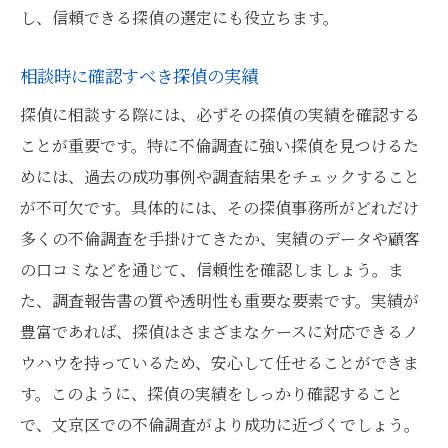
し、信頼できる探偵の選定にも役立ちます。
に
無料相談を通じて探偵を選ぶ信頼性の高い調査
相談時に確認すべき探偵の実績
依頼に向けて
探偵に相談する際には、必ずその探偵の実績を確認する
無料相談で探偵の信頼性を確認する方法
ことが重要です。特に不倫調査に強い探偵を見つけるた
文京区で信頼される探偵事務所の特徴
めには、過去の成功事例や調査結果をチェックすること
相談時に重要な探偵の倫理観
が不可欠です。具体的には、その探偵事務所がどれだけ
調査依頼前に確認すべき重要な事項
多くの不倫調査を手掛けてきたか、実績のデータや顧客
の口コミなどを通じて、信頼性を確認しましょう。ま
実際の調査方法を無料相談で学ぶ
た、調査報告書の質や透明性も重要な要素です。実績が
信頼性ある調査報告書の見方
豊富であれば、探偵はさまざまなケースに対応できるノ
探偵の専門知識を活かす文京区での不倫調査の
ウハウを持っているため、安心して任せることができま
スムーズな進め方
す。このように、探偵の実績をしっかり確認すること
専門家の知識を活用した効率的調査
で、文京区での不倫調査がより成功に近づくでしょう。
文京区での不倫調査がうまくいく秘訣