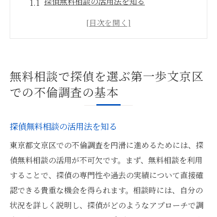
探偵無料相談の活用法を知る
文京区で信頼できる探偵を見つけるポイン
ト
不倫調査の目的を明確にする方法
相談時に確認すべき探偵の実績
無料相談で探偵を選ぶ第一歩文京区
無料相談での料金体系の確認方法
での不倫調査の基本
不倫調査で大切なプライバシー保護
探偵事務所の無料相談で得る情報文京区で安心
探偵無料相談の活用法を知る
の調査を依頼
東京都文京区での不倫調査を円滑に進めるためには、探
探偵事務所の選び方を無料相談で学ぶ
偵無料相談の活用が不可欠です。まず、無料相談を利用
文京区での不倫調査に必要な情報収集
することで、探偵の専門性や過去の実績について直接確
相談時に得られる具体的な事例紹介
認できる貴重な機会を得られます。相談時には、自分の
無料相談で確認すべき契約内容
状況を詳しく説明し、探偵がどのようなアプローチで調