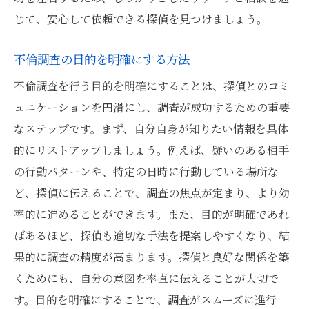
文京区の探偵料金相場を知る
じて、安心して依頼できる探偵を見つけましょう。
調査方法の詳細を相談で確認する
無料相談で効率的な調査計画を立てる
不倫調査の目的を明確にする方法
探偵の調査実績を基にした信頼性評価
不倫調査を行う目的を明確にすることは、探偵とのコミ
料金と調査結果のバランスを考慮する
ュニケーションを円滑にし、調査が成功するための重要
文京区で探偵を活用する鍵無料相談で調査の全
なステップです。まず、自分自身が知りたい情報を具体
貌を知る
的にリストアップしましょう。例えば、疑いのある相手
探偵無料相談の意義とその利点
の行動パターンや、特定の日時に行動している場所な
不倫調査における文京区の特性
ど、探偵に伝えることで、調査の焦点が定まり、より効
率的に進めることができます。また、目的が明確であれ
相談で知る調査の流れと注意点
ばあるほど、探偵も適切な手法を提案しやすくなり、結
探偵の選び方で重要な確認事項
果的に調査の精度が高まります。探偵と良好な関係を築
不倫調査に必要な準備と相談でのアドバイ
くためにも、自分の意図を率直に伝えることが大切で
ス
す。目的を明確にすることで、調査がスムーズに進行
安心して依頼できる探偵事務所を選ぶため