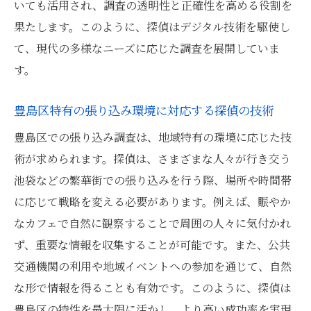
多様な都市環境で探偵が成功するための鍵
いても活用され、調査の透明性と正確性を高める役割を
豊島区の探偵が経験する張り込みの成功と
果たします。このように、探偵はデジタル技術を駆使し
失敗
て、現代の多様なニーズに応じた調査を展開していま
す。
探偵が見出す都市の多様性からの学び
都市の多様性が探偵にもたらす新たな機会
豊島区特有の張り込み環境に対応する探偵の技術
豊島区を舞台にした探偵の張り込み調査の秘密
豊島区での張り込み調査は、地域特有の環境に応じた技
に迫る
術が求められます。探偵は、さまざまな人々が行き交う
豊島区で探偵が実践する張り込みの秘密技
池袋などの繁華街での張り込みを行う際、場所や時間帯
術
に応じて戦略を変える必要があります。例えば、賑やか
探偵の視点から見る豊島区の張り込み現場
なカフェで自然に観察することで周囲の人々に気付かれ
張り込み調査で豊島区の探偵が活用する秘
ず、重要な情報を収集することが可能です。また、公共
訣
交通機関の利用や地域イベントへの参加を通じて、自然
探偵が語る豊島区特有の張り込みの知識
な形で情報を得ることも有効です。このように、探偵は
都市探偵の張り込み調査における秘密とは
豊島区の特性を最大限に活かし、より高い成功率を実現