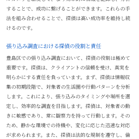
張り込み調査で探偵が輝く瞬間都市の喧騒に潜
することで、成功に繋げることができます。これらの手
む真実
法を組み合わせることで、探偵は高い成功率を維持し続
けるのです。
探偵が見つける張り込み調査の新たな発見
都市の喧騒の中で探偵が果たす役割
張り込み調査における探偵の役割と責任
探偵が感じる張り込み調査のやりがいと挑
豊島区での張り込み調査において、探偵の役割は極めて
戦
重要です。探偵は、クライアントの信頼を受け、真実を
真実を明らかにする探偵の働きぶり
明らかにする責任を負っています。まず、探偵は情報収
探偵の観察力が光る張り込みの瞬間
集の初期段階で、対象者の生活圏や行動パターンを分析
都市の喧騒が探偵に与える影響とその対策
します。これにより、張り込みのタイミングや場所を選
豊島区の探偵が教える張り込み調査のメンタル
定し、効率的な調査を目指します。探偵は、対象者の動
とテクニック
きに敏感であり、常に観察力を持って行動します。その
探偵が語る張り込み調査に必要なメンタル
ため、静かな環境での待機や、変化に応じた迅速な対応
強化法
が求められます。また、探偵は法的な規制を遵守し、倫