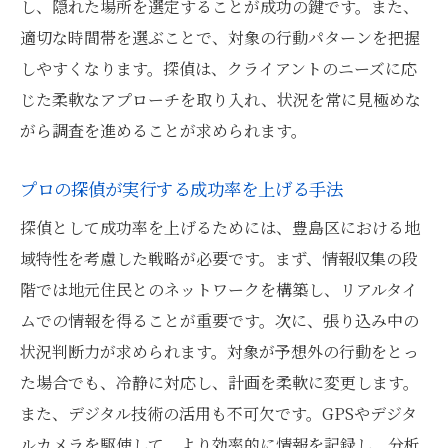
し、隠れた場所を選定することが成功の鍵です。また、
豊島区の実態を探る探偵の現場視点
適切な時間帯を選ぶことで、対象の行動パターンを把握
成功する張り込み調査に必要な探偵の準備
しやすくなります。探偵は、クライアントのニーズに応
探偵の実話から学ぶ張り込みの秘訣
じた柔軟なアプローチを取り入れ、状況を常に見極めな
がら調査を進めることが求められます。
探偵はこうして張り込み調査を成功に導く豊島
区の実態
プロの探偵が実行する成功率を上げる手法
豊島区での張り込み成功率を高める探偵の
探偵として成功率を上げるためには、豊島区における地
工夫
域特性を考慮した戦略が必要です。まず、情報収集の段
探偵が活かす豊島区の地域特性
階では地元住民とのネットワークを構築し、リアルタイ
張り込み調査で探偵が重視する地道な作業
ムでの情報を得ることが重要です。次に、張り込み中の
探偵が明かす張り込みの現場裏話
状況判断力が求められます。対象が予想外の行動をとっ
成功に導く探偵の張り込み戦略
た場合でも、冷静に対応し、計画を柔軟に変更します。
豊島区の探偵が語る張り込みにおける重要
また、デジタル技術の活用も不可欠です。GPSやデジタ
ポイント
ルカメラを駆使して、より効率的に情報を記録し、分析