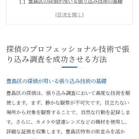
豊島区の探偵が用いる張り込み技術の基礎
プロの探偵が実行する成功率を上げる手法
張り込み調査における探偵の役割と責任
探偵によるデジタル技術の活用法
豊島区特有の張り込み環境に対応する探偵
探偵のプロフェッショナル技術で張
の技術
り込み調査を成功させる方法
探偵のプロフェッショナルが語る張り込み
の心得
豊島区の探偵が用いる張り込み技術の基礎
豊島区の探偵が明かす張り込み調査の現場とそ
豊島区の探偵は、張り込み調査において高度な技術を駆
の秘訣
使します。まず、静かな観察が不可欠です。目立たない
張り込み調査の現場で探偵が直面する課題
場所から対象を観察することで、自然な行動を記録しま
探偵が豊島区で実践する効率的な張り込み
す。さらに、カメラや望遠レンズなどの機材を使用し、
テクニック
詳細な証拠を収集します。豊島区特有の街並みを活か
張り込み時に探偵が用いる心理戦術