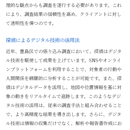
張り込みで探偵が活用するメンタルテクニ
理的な観点からも調査を遂行する必要があります。これ
ック
により、調査結果の信頼性を高め、クライアントに対し
て透明性を保つのです。
豊島区での張り込みにおける探偵の心構え
探偵が実践するストレスへの対処法
探偵によるデジタル技術の活用法
探偵の仕事におけるメンタルの重要性
近年、豊島区での張り込み調査において、探偵はデジタ
豊島区の探偵が教える効果的なメンタル管
ル技術を駆使して成果を上げています。SNSやオンライ
理術
ンプラットフォームを利用することで、対象者の行動や
探偵の張り込み調査都市の多様性が生む挑戦と
人間関係を網羅的に分析することが可能です。また、探
成功
偵はデジタルデータを活用し、地図や位置情報を基に対
豊島区の多様性が探偵の張り込みに与える
象の動きをリアルタイムで追跡します。このようなデジ
影響
タル技術の活用は、従来の調査手法と組み合わせること
探偵が直面する都市特有の張り込みチャレ
で、より高精度な結果を導き出します。さらに、デジタ
ンジ
ル技術は情報の収集だけでなく、解析や報告書作成にお