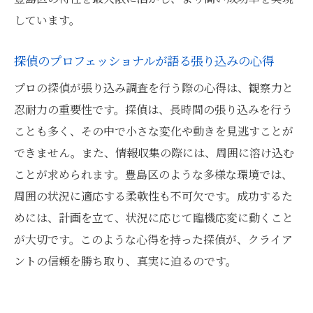
探偵が明かす豊島区での張り込みの舞台裏
しています。
探偵の鋭い観察力で解き明かす張り込み調査の
探偵のプロフェッショナルが語る張り込みの心得
裏側
プロの探偵が張り込み調査を行う際の心得は、観察力と
探偵が活用する観察力の技術と方法
忍耐力の重要性です。探偵は、長時間の張り込みを行う
豊島区での張り込み調査における観察の重
ことも多く、その中で小さな変化や動きを見逃すことが
要性
できません。また、情報収集の際には、周囲に溶け込む
探偵が張り込みで注視する観察ポイント
ことが求められます。豊島区のような多様な環境では、
鋭い観察力が探偵に新しい視点をもたらす
周囲の状況に適応する柔軟性も不可欠です。成功するた
探偵が語る観察力の鍛え方
めには、計画を立て、状況に応じて臨機応変に動くこと
張り込み調査で探偵が発揮する観察力の実
が大切です。このような心得を持った探偵が、クライア
例
ントの信頼を勝ち取り、真実に迫るのです。