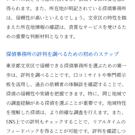
得られます。また、所在地が明記されている探偵事務所
口コミサイトでの評価の見方
は、信頼性が高いといえるでしょう。文京区の特性を踏
実際の利用者の声を参考にする
まえた所在地情報の確認は、良質なサービスを受けるた
口コミ情報を吟味するポイント
めの重要な判断材料となります。
探偵事務所の評価を比較する方法
ネット上での信頼性のある口コミの探し方
探偵事務所の評判を調べるための初めのステップ
口コミを利用して信頼度を確認する
東京都文京区で信頼できる探偵事務所を選ぶための第一
探偵事務所に依頼する際の文京区特有の注意点
歩は、評判を調べることです。口コミサイトや専門掲示
地域限定サービスの利点と注意点
板を活用し、過去の依頼者の体験談を確認することで、
文京区での調査特有の法律と規制
探偵の信頼性や実績を把握できます。特に、同じ地域で
の調査経験がある探偵を選ぶことが重要です。地域特性
依頼前に知っておくべき地域特性
を理解した探偵は、より的確な調査を行えます。また、
地域文化を考慮した探偵の選び方
SNS上での評判もチェックすることで、リアルタイムの
文京区での調査におけるプライバシー保護
フィードバックを得ることが可能です。評判を確認しつ
地元に精通した探偵事務所の選び方