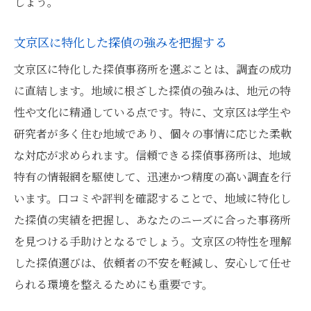
しょう。
費用対効果を見極めるためのポイント
文京区に特化した探偵の強みを把握する
透明性のある料金体系の重要性
文京区に特化した探偵事務所を選ぶことは、調査の成功
追加料金の有無とその確認方法
に直結します。地域に根ざした探偵の強みは、地元の特
サービス契約前に確認すべき料金関連事項
性や文化に精通している点です。特に、文京区は学生や
最適な探偵事務所を選ぶための実績と地域性の
研究者が多く住む地域であり、個々の事情に応じた柔軟
確認方法
な対応が求められます。信頼できる探偵事務所は、地域
探偵事務所の過去の調査実績を評価する
特有の情報網を駆使して、迅速かつ精度の高い調査を行
地域における実績と信頼性の見極め方
います。口コミや評判を確認することで、地域に特化し
実績を基にした探偵事務所の選び方
た探偵の実績を把握し、あなたのニーズに合った事務所
地域特性に適応した探偵事務所の選定方法
を見つける手助けとなるでしょう。文京区の特性を理解
探偵事務所の実績報告書の読み方
した探偵選びは、依頼者の不安を軽減し、安心して任せ
られる環境を整えるためにも重要です。
地域性を活かした実績の評価基準