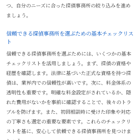
つ、自分のニーズに合った探偵事務所の絞り込みを進め
あなたに合った探偵事務所を見つけるためのス
ましょう。
テップ
自分のニーズに合った探偵サービスを選ぶ
信頼できる探偵事務所を選ぶための基本チェックリス
ト
探偵事務所の初回相談で確認すべき事項
依頼内容に応じた探偵事務所の選び方
信頼できる探偵事務所を選ぶためには、いくつかの基本
チェックリストを活用しましょう。まず、探偵の資格や
自分に最適な探偵事務所の選定プロセス
経歴を確認します。法律に基づいた正式な資格を持つ探
依頼する前の準備と確認事項
偵は、業界内での信頼性が高いです。次に、料金体系の
探偵事務所との良好なコミュニケーション
透明性も重要です。明確な料金設定がされているか、隠
の築き方
れた費用がないかを事前に確認することで、後々のトラ
探偵事務所のサービス内容と料金のバランスを
ブルを防げます。また、初回相談時に受けた印象や対応
見極める
の丁寧さも選定の重要な要素です。これらのチェックリ
適正価格を確認するための料金比較
ストを基に、安心して依頼できる探偵事務所を見つけま
サービス内容と料金の相場を理解する