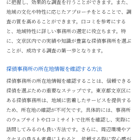
に把握し、効果的な調査を行うことができます。また、
地域情報を活かした調査力の評価方法
地域の文化や特性に応じたアプローチをとることで、調
探偵業務における地域対応力の重要性
査の質を高めることができます。口コミを参考にする
文京区の特性に適した調査サービスを選ぶ
と、地域特性に詳しい事務所の選定に役立ちます。特
に、文京区内での実績や知識が豊富な探偵事務所を選ぶ
文京区で探偵事務所を選ぶ際の重要な評価ポイ
ことが、成功する調査の第一歩となります。
ント
探偵事務所の実績と評判を比較する
探偵事務所の所在地情報を確認する方法
料金とサービス内容のバランスを評価する
探偵事務所の所在地情報を確認することは、信頼できる
信頼性を確認するための質問リスト
探偵を選ぶための重要なステップです。東京都文京区に
探偵事務所の認可と資格確認の重要性
ある探偵事務所は、地域に密着したサービスを提供する
調査報告の質を評価する方法
ため、所在地の確認が不可欠です。具体的には、事務所
探偵事務所の顧客サービスの評価基準
のウェブサイトや口コミサイトで住所を確認し、実際に
口コミから探る信頼できる探偵事務所の見つけ
訪問してみるのも良い方法です。さらに、周辺環境やア
方
クセスの良さも考慮に入れると、依頼する際に安心感が