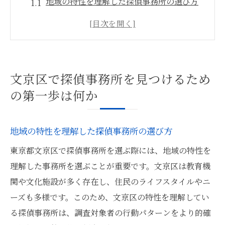
地域の特性を理解した探偵事務所の選び方
探偵事務所の所在地情報を確認する方法
探偵事務所の評判を調べるための初めのス
テップ
信頼できる探偵事務所を選ぶための基本チ
文京区で探偵事務所を見つけるため
ェックリスト
の第一歩は何か
文京区に特化した探偵の強みを把握する
初回相談時に確認すべきポイント
地域の特性を理解した探偵事務所の選び方
探偵選びの秘訣文京区の地域性を活かした選び
東京都文京区で探偵事務所を選ぶ際には、地域の特性を
方
理解した事務所を選ぶことが重要です。文京区は教育機
文京区の地域特性を活用する探偵事務所の
関や文化施設が多く存在し、住民のライフスタイルやニ
探し方
ーズも多様です。このため、文京区の特性を理解してい
地域密着型探偵事務所の選定基準
る探偵事務所は、調査対象者の行動パターンをより的確
文京区における探偵事務所の強みとは