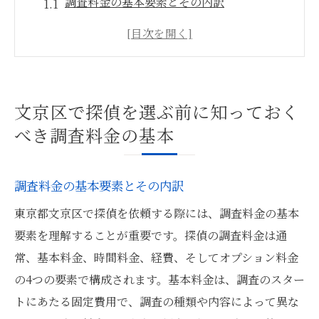
調査料金の基本要素とその内訳
料金を左右する調査の種類と時間
文京区の探偵料金相場と比較のポイント
調査人数が料金に与える影響
料金見積もり時に確認すべき重要事項
文京区で探偵を選ぶ前に知っておく
料金の透明性が高い事務所の選び方
べき調査料金の基本
探偵事務所の料金体系を理解して安心の依頼を
実現する
調査料金の基本要素とその内訳
料金体系の種類とその特徴
東京都文京区で探偵を依頼する際には、調査料金の基本
固定費用と変動費用の違い
要素を理解することが重要です。探偵の調査料金は通
安心して依頼できる探偵事務所の見つけ方
常、基本料金、時間料金、経費、そしてオプション料金
契約前に確認すべき料金の明細
の4つの要素で構成されます。基本料金は、調査のスター
追加料金発生時の対応策
トにあたる固定費用で、調査の種類や内容によって異な