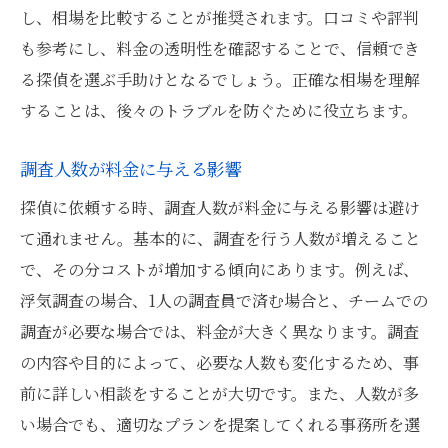
探偵を依頼する際の費用トラブルを避けるため
し、相場を比較することが推奨されます。口コミや評判
のヒント
も参考にし、料金の透明性を確認することで、信頼でき
費用トラブルが発生する主な原因
る探偵を選ぶ手助けとなるでしょう。正確な相場を理解
トラブルを未然に防ぐための準備
することは、後々のトラブルを防ぐために役立ちます。
契約時に確認すべき料金に関する条件
調査人数が料金に与える影響
トラブルが発生した際の対処法
探偵に依頼する時、調査人数が料金に与える影響は避け
料金に関する誤解を避けるためのコミュニ
て通れません。基本的に、調査を行う人数が増えること
ケーション
で、その分コストが増加する傾向にあります。例えば、
安心して調査を依頼するための保険の活用
浮気調査の場合、1人の調査員で済む場合と、チームでの
東京都文京区での探偵選びに失敗しないための
調査が必要な場合では、料金が大きく異なります。調査
料金ガイド
の内容や目的によって、必要な人数も変化するため、事
信頼できる探偵事務所を選ぶための料金基
前に詳しい相談をすることが大切です。また、人数が多
準
い場合でも、適切なプランを提案してくれる事務所を選
料金に惑わされないための調査依頼のコツ