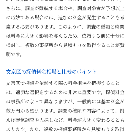
契約前に確認すべき料金の詳細
さらに、調査が難航する場合や、調査対象者が予想以上
料金体系の透明性を示す具体例
に巧妙である場合には、追加の料金が発生することも考
料金トラブルを防ぐための契約書の確認
慮する必要があります。このように、調査の種類と時間
探偵事務所選びで重視すべき透明性の基準
は料金に大きく影響を与えるため、依頼する前に十分に
文京区の探偵依頼で注意すべき追加料金とその
検討し、複数の事務所から見積もりを取得することが賢
対策
明です。
追加料金が発生するケースの具体例
文京区の探偵料金相場と比較のポイント
事前に確認すべき追加料金の内容
文京区で探偵を依頼する際の料金相場を把握すること
追加料金を避けるための交渉ポイント
は、適切な選択をするために非常に重要です。探偵料金
契約前に明示されるべき追加料金
は事務所によって異なりますが、一般的には基本料金が
追加料金に関するトラブル事例と防止策
数万円から始まります。調査の種類や内容によって、例
透明性の高い料金契約を結ぶためのステッ
えば浮気調査や人探しなど、料金が大きく変わることも
プ
あります。また、複数の探偵事務所から見積もりを取得