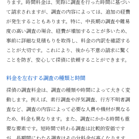
料金に含まれるサービス内容の確認
ります。時間料金は、実際に調査を行った時間に基づい
て請求されますが、調査の内容によっては、追加の経費
東京都文京区での探偵料金の見積もり方法とそ
が発生することもあります。特に、中長期の調査や難易
の重要性
度の高い調査の場合、経費が増加することが多いため、
正確な見積もりを得るためのステップ
事前に詳細な見積もりを取得し、料金の内訳を確認する
見積もり依頼時のポイントと注意点
ことが大切です。これにより、後から不意の請求に驚く
複数の見積もりを比較するメリット
ことを防ぎ、安心して探偵に依頼することができます。
見積もり書に記載されるべき情報
見積もりに含まれる隠れた費用の確認
料金を左右する調査の種類と時間
見積もり金額の妥当性を判断する方法
探偵の調査料金は、調査の種類や時間によって大きく変
調査料金の透明性が高い探偵事務所を見極める
動します。例えば、素行調査や浮気調査、行方不明者調
ポイント
査など、調査の内容によって必要な人員や機材が異なる
ため、料金も異なります。また、調査にかかる時間も重
料金透明性を確認するための質問リスト
要な要素です。短時間で終わる調査は比較的安価です
口コミを活用した透明性の見分け方
が、長期間にわたる調査はその分料金が高くなります。