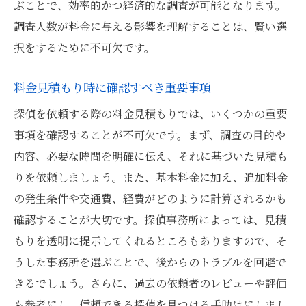
ぶことで、効率的かつ経済的な調査が可能となります。
失敗しない料金交渉のポイント
調査人数が料金に与える影響を理解することは、賢い選
料金とサービス内容のバランスを見極める
択をするために不可欠です。
探偵選びで後悔しないための料金比較
料金見積もり時に確認すべき重要事項
安心感を得られる料金体系の見つけ方
探偵を依頼する際の料金見積もりでは、いくつかの重要
安心して探偵を依頼できる文京区の事務所選び
事項を確認することが不可欠です。まず、調査の目的や
のコツ
内容、必要な時間を明確に伝え、それに基づいた見積も
信頼性の高い探偵事務所の特徴
りを依頼しましょう。また、基本料金に加え、追加料金
事務所選びで重視すべき料金とサービス
の発生条件や交通費、経費がどのように計算されるかも
安心して依頼できる事務所の見分け方
確認することが大切です。探偵事務所によっては、見積
料金だけでなく信頼性を重視した選び方
もりを透明に提示してくれるところもありますので、そ
探偵事務所の評判をチェックする方法
うした事務所を選ぶことで、後からのトラブルを回避で
文京区で探偵を依頼する際の安心ポイント
きるでしょう。さらに、過去の依頼者のレビューや評価
も参考にし、信頼できる探偵を見つける手助けにしまし