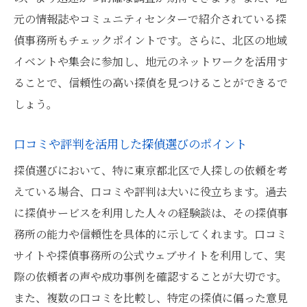
探偵との効果的なコミュニケーション方法
元の情報誌やコミュニティセンターで紹介されている探
東京都北区での人探しに成功するための戦
偵事務所もチェックポイントです。さらに、北区の地域
略
イベントや集会に参加し、地元のネットワークを活用す
探偵が提供する調査報告の活用法
ることで、信頼性の高い探偵を見つけることができるで
探偵と連携して行う人探しのアプローチ
しょう。
調査後のフォローアップと次のステップ
探偵事務所との初回相談で確認すべきポイント
口コミや評判を活用した探偵選びのポイント
相談時に必ず確認したい探偵の資格と経験
探偵選びにおいて、特に東京都北区で人探しの依頼を考
料金体系の詳細確認方法
えている場合、口コミや評判は大いに役立ちます。過去
に探偵サービスを利用した人々の経験談は、その探偵事
調査範囲と方法についての具体的な質問
務所の能力や信頼性を具体的に示してくれます。口コミ
探偵依頼におけるプライバシー保護の確認
サイトや探偵事務所の公式ウェブサイトを利用して、実
東京都北区の探偵事務所の相談時の注意点
際の依頼者の声や成功事例を確認することが大切です。
信頼できる探偵事務所の見極め方
また、複数の口コミを比較し、特定の探偵に偏った意見