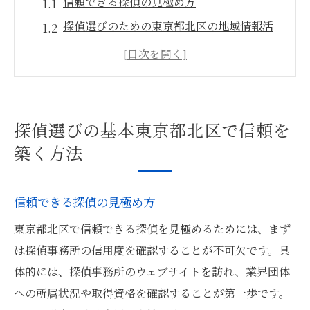
信頼できる探偵の見極め方
探偵選びのための東京都北区の地域情報活
用法
口コミや評判を活用した探偵選びのポイン
ト
探偵の実績を確認する重要性
探偵選びの基本東京都北区で信頼を
東京都北区における探偵事務所の比較方法
築く方法
探偵選びで注意すべき法律的側面
東京都北区で探偵が果たす役割とその重要性
信頼できる探偵の見極め方
人探しにおける探偵の具体的な役割
東京都北区で信頼できる探偵を見極めるためには、まず
東京都北区での探偵の専門性と地域の理解
は探偵事務所の信用度を確認することが不可欠です。具
探偵が提供する調査結果の信頼性
体的には、探偵事務所のウェブサイトを訪れ、業界団体
探偵を利用することで得られる安心感
への所属状況や取得資格を確認することが第一歩です。