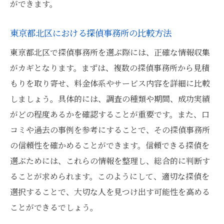
探偵の調査能力を評価するためのチェック
ができます。
ポイント
東京都北区における探偵事務所の比較方法
特定の調査手法が適するケースの理解
探偵との調査手法に関する直接相談の重要
東京都北区で探偵事務所を選ぶ際には、正確な情報収集
性
がカギとなります。まずは、複数の探偵事務所から見積
もりを取り寄せ、料金体系やサービス内容を詳細に比較
東京都北区で探偵を賢く選び出すための秘訣
しましょう。具体的には、調査の種類や期間、成功実績
探偵選びにおける初めてのステップ
がどの程度あるかを確認することが重要です。また、口
東京都北区での探偵の信頼性評価法
コミや過去の事例を参考にすることで、その探偵事務所
地元の探偵と全国規模の探偵の比較
の信頼性を確かめることができます。信頼できる探偵を
探偵選びでの失敗を避けるためのガイド
選ぶためには、これらの情報を整理し、総合的に判断す
信頼できる探偵との長期的な関係構築
ることが求められます。このようにして、適切な探偵を
探偵選びにおける最終決定のための要点
選択することで、大切な人を見つけ出す可能性を高める
ことができるでしょう。