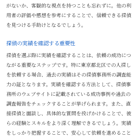
隠れた費用に注意探偵依頼の料金体系を理解す
がないか、客観的な視点を持つことも忘れずに。他の利
る
用者の評価や感想を参考にすることで、信頼できる探偵
料金体系のトラブルを避けるための基本知
を見つける手助けとなるでしょう。
識
東京都北区での探偵依頼の平均コスト
探偵の実績を確認する重要性
見積もり取得時に注意すべき費用項目
探偵を選ぶ際に実績を確認することは、依頼の成功につ
追加料金の発生条件についての確認
ながる重要なステップです。特に東京都北区での人探し
を依頼する場合、過去の実績はその探偵事務所の調査能
探偵依頼での節約方法と注意点
力の証となります。実績を確認する方法として、探偵事
料金体系の透明性を確認する方法
務所のウェブサイトに記載されている成功事例や過去の
調査手法を知り尽くす頼れる探偵を見極める
調査報告をチェックすることが挙げられます。また、直
東京都北区での一般的な探偵の調査手法
接探偵と面談し、具体的な質問を投げかけることで、彼
最新技術を駆使した探偵の調査方法
らの経験とスキルをより深く理解できるでしょう。実績
探偵の調査手法の合法性と倫理
をしっかり把握することで、安心して依頼を進めること