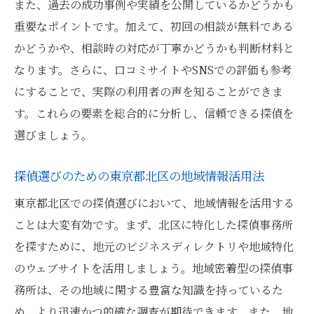
東京都北区での探偵の法的役割と倫理
また、過去の成功事例や実績を公開しているかどうかも
探偵の役割が変わるケーススタディ
重要なポイントです。加えて、初回の相談が無料である
かどうかや、相談時の対応が丁寧かどうかも判断材料と
安心できる探偵依頼のための情報収集術
なります。さらに、口コミサイトやSNSでの評価も参考
初めての探偵依頼で役立つ情報源
にすることで、実際の利用者の声を知ることができま
信頼できる情報収集のためのインターネッ
す。これらの要素を総合的に分析し、信頼できる探偵を
ト活用法
選びましょう。
探偵事務所への事前確認事項
東京都北区での信頼できる口コミの見つけ
探偵選びのための東京都北区の地域情報活用法
方
東京都北区での探偵選びにおいて、地域情報を活用する
情報収集で注意すべき詐欺の兆候
ことは大変有効です。まず、北区に特化した探偵事務所
探偵依頼前に知っておくべき法律的情報
を探すために、地元のビジネスディレクトリや地域特化
成功する人探しのステップ探偵の効果的な活用
のウェブサイトを活用しましょう。地域密着型の探偵事
務所は、その地域に関する豊富な知識を持っているた
探偵依頼前に準備すべき情報と質問
め、より迅速かつ的確な調査が期待できます。また、地