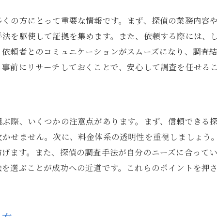
と
証拠集めにおける感情のコントロール
多くの方にとって重要な情報です。まず、探偵の業務内容
東京都の探偵が語る浮気疑惑に対する冷静な対処法
手法を駆使して証拠を集めます。また、依頼する際には、
浮気疑惑への冷静な対応策
、依頼者とのコミュニケーションがスムーズになり、調査
も事前にリサーチしておくことで、安心して調査を任せる
冷静さを保つための心理的アプローチ
浮気を疑う際の注意点
探偵に相談する際の心構え
家族や友人に相談する際のポイント
選ぶ際、いくつかの注意点があります。まず、信頼できる
欠かせません。次に、料金体系の透明性を重視しましょう
対面での冷静な話し合いの方法
防げます。また、探偵の調査手法が自分のニーズに合って
東京都で探偵を使って浮気の証拠を集める成功事例
法を選ぶことが成功への近道です。これらのポイントを押
成功事例から学ぶ証拠集めのコツ
実際の調査報告から見る成功の鍵
探偵のプロフェッショナリズムが光る瞬間