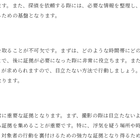
探偵が実践する証拠収集の具体例
ます。また、探偵を依頼する際には、必要な情報を整理し
疑念を晴らすために必要な証拠とは
るための基盤となります。
探偵が重視する証拠の種類とその活用法
証拠から真実を導く方法
探偵と共に確信に至るためのプロセス
を取ることが不可欠です。まずは、どのような時間帯にど
とで、後に証拠が必要になった際に非常に役立ちます。ま
とが求められますので、目立たない方法で行動しましょう
なります。
常に重要な証拠となります。まず、撮影の際は目立たない
ら証拠を集めることが重要です。特に、浮気を疑う場所や
、対象者の行動を裏付けるための強力な証拠となり得るた