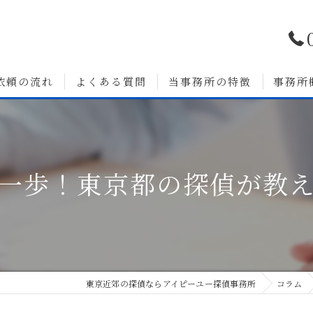
依頼の流れ
よくある質問
当事務所の特徴
事務所
浮気調査
婚前調査
一歩！東京都の探偵が教
いて
人探し
素行調査
無料相談
東京近郊の探偵ならアイピーユー探偵事務所
コラム