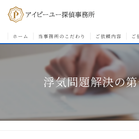
ホーム
当事務所のこだわり
ご依頼内容
ご
浮気調査について
婚前調査について
浮気問題解決の第
素行・行動調査につ
人探しについて