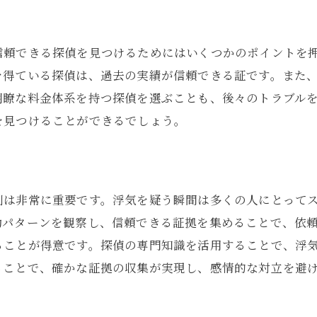
探偵を活用した東京都での効果的な浮気調査法
効率的な調査スケジュールの組み方
信頼できる探偵を見つけるためにはいくつかのポイントを
テクノロジーを活用した調査手法
を得ている探偵は、過去の実績が信頼できる証です。また
探偵のネットワークを活かした情報収集
明瞭な料金体系を持つ探偵を選ぶことも、後々のトラブル
調査中のトラブル対処法
を見つけることができるでしょう。
探偵とのコミュニケーションの取り方
浮気調査報告書の重要性
感情に流されずに東京都の探偵の力で証拠を集める方法
割は非常に重要です。浮気を疑う瞬間は多くの人にとって
冷静に証拠を集めるための心得
動パターンを観察し、信頼できる証拠を集めることで、依
探偵との信頼関係の築き方
ることが得意です。探偵の専門知識を活用することで、浮
感情を整理するための方法
ることで、確かな証拠の収集が実現し、感情的な対立を避
無駄な感情の排除と理論的な判断
探偵のアドバイスを活かすための方法