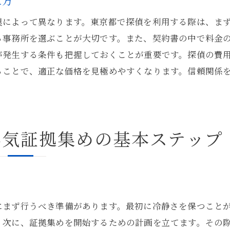
え方
成功事例に基づく効率的な調査法
模によって異なります。東京都で探偵を利用する際は、ま
東京都での浮気調査成功例の共通点
る事務所を選ぶことが大切です。また、契約書の中で料金
成功事例から考える最適な探偵選び
が発生する条件も把握しておくことが重要です。探偵の費
浮気を確信したら東京都の探偵が提案する次の一手
ることで、適正な価格を見極めやすくなります。信頼関係
浮気を確信した後の行動計画
。
探偵が提案する法的な手続き
証拠を活用した話し合いの進め方
浮気証拠集めの基本ステップ
探偵が推奨する対策と防止策
浮気問題解決後の生活再建方法
浮気問題を繰り返さないためのポイント
東京都の探偵があなたの疑念を確信に変える証拠集めの
にまず行うべき準備があります。最初に冷静さを保つこと
確信を得るための効果的な証拠集め
。次に、証拠集めを開始するための計画を立てます。その