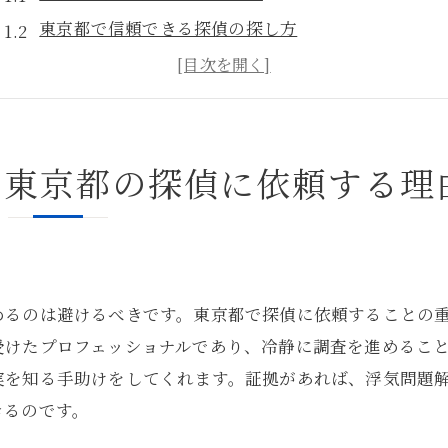
東京都で信頼できる探偵の探し方
浮気問題解決に向けた探偵の役割
探偵に依頼する前に知っておくべきこと
探偵を選ぶ際の注意点とポイント
ら東京都の探偵に依頼する理
探偵依頼における費用と見積もりの考え方
東京都探偵が教える浮気証拠集めの基本ステップ
証拠集めの準備と心構え
観察記録の付け方とポイント
めるのは避けるべきです。東京都で探偵に依頼することの
写真やビデオでの証拠取得法
受けたプロフェッショナルであり、冷静に調査を進めるこ
浮気を疑う行動パターンの把握
実を知る手助けをしてくれます。証拠があれば、浮気問題
探偵による証拠の分析方法
きるのです。
法的に正しい証拠の集め方