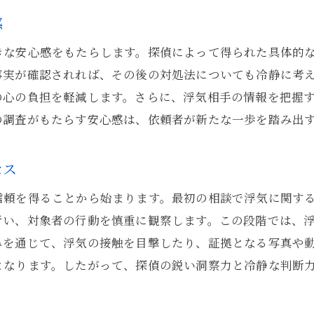
感
探偵が見る東京都の浮気事情の変遷
探偵の役割浮気調査で依頼者の不安を解消
きな安心感をもたらします。探偵によって得られた具体的
依頼者の不安を取り除く探偵のサポート
事実が確認されれば、その後の対処法についても冷静に考
の心の負担を軽減します。さらに、浮気相手の情報を把握
探偵が提供する浮気調査の安心感
の調査がもたらす安心感は、依頼者が新たな一歩を踏み出
浮気調査で探偵が果たす信頼の役割
依頼者の心に寄り添う探偵のアプローチ
セス
探偵が導く浮気調査での安心感の実現
信頼を得ることから始まります。最初の相談で浮気に関す
探偵が依頼者の不安を解決するステップ
行い、対象者の行動を慎重に観察します。この段階では、
感情的なつながりを見抜く探偵の鋭い視点
みを通じて、浮気の接触を目撃したり、証拠となる写真や
探偵が明かす感情的浮気の見極め方
となります。したがって、探偵の鋭い洞察力と冷静な判断
感情的つながりを探る探偵の観察力
感情的浮気の兆候を探偵が見抜く瞬間