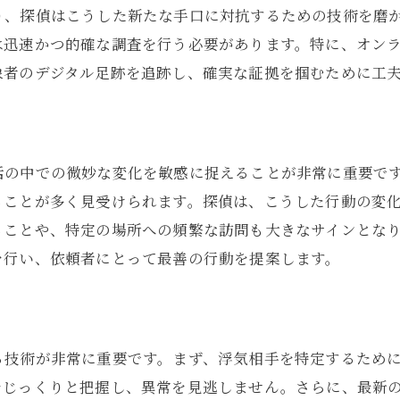
探偵が進化させる浮気証拠収集のテクニック
り、探偵はこうした新たな手口に対抗するための技術を磨
浮気調査における新しい探偵のアプローチ
は迅速かつ的確な調査を行う必要があります。特に、オン
東京都で探偵が提案する画期的な証拠集め
象者のデジタル足跡を追跡し、確実な証拠を掴むために工
探偵の新たな手法で浮気の真実を捉える
探偵が浮気証拠収集で試みる革新技術
ト
活の中での微妙な変化を敏感に捉えることが非常に重要で
ることが多く見受けられます。探偵は、こうした行動の変
ることや、特定の場所への頻繁な訪問も大きなサインとな
を行い、依頼者にとって最善の行動を提案します。
る技術が非常に重要です。まず、浮気相手を特定するため
じっくりと把握し、異常を見逃しません。さらに、最新の