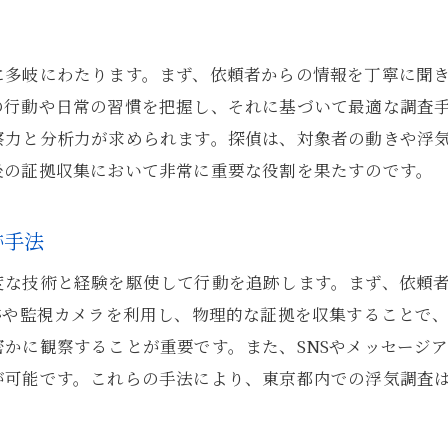
浮気の証拠収集に不可欠な探偵の洞察力
探偵が持つべき洞察力の重要性
に多岐にわたります。まず、依頼者からの情報を丁寧に聞
浮気証拠収集における探偵の心理分析力
の行動や日常の習慣を把握し、それに基づいて最適な調査
探偵の洞察力が浮気証拠に繋がる理由
察力と分析力が求められます。探偵は、対象者の動きや浮
東京都の探偵が実践する洞察力強化法
後の証拠収集において非常に重要な役割を果たすのです。
浮気の微細な兆候を見逃さない探偵の視点
探偵の洞察力が浮気調査の成否を分ける
跡手法
東京都の探偵が直面する浮気の複雑な実態
度な技術と経験を駆使して行動を追跡します。まず、依頼
東京都における浮気の現状とその背景
跡や監視カメラを利用し、物理的な証拠を収集することで
探偵が遭遇する複雑な人間関係の実態
かに観察することが重要です。また、SNSやメッセージ
浮気の複雑化に対処する探偵の戦略
が可能です。これらの手法により、東京都内での浮気調査
探偵が語る東京都特有の浮気事例
浮気の複雑な心理を探偵が解明する方法