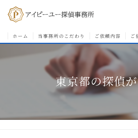
ホーム
当事務所のこだわり
ご依頼内容
ご
浮気調査について
婚前調査について
東京都の探偵が
素行・行動調査につ
人探しについて