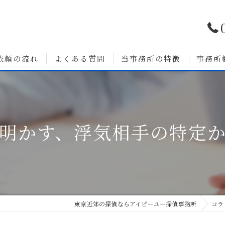
依頼の流れ
よくある質問
当事務所の特徴
事務所
浮気調査
婚前調査
明かす、浮気相手の特定
いて
人探し
素行調査
無料相談
東京近郊の探偵ならアイピーユー探偵事務所
コラ