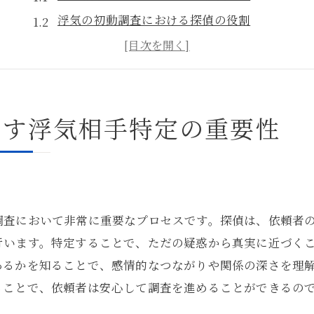
浮気の初動調査における探偵の役割
東京都における効果的な浮気相手の追跡手法
浮気相手特定がもたらす依頼者の安心感
探偵が最初に行う浮気相手特定のプロセス
かす浮気相手特定の重要性
浮気相手特定から始まる証拠収集の流れ
探偵が語る浮気の手口とその見抜き方
浮気の手口はどのように進化しているか
探偵が見抜く浮気の兆候と観察ポイント
調査において非常に重要なプロセスです。探偵は、依頼者
浮気の手口を見破るための探偵の技術
行います。特定することで、ただの疑惑から真実に近づく
東京都での浮気の傾向とその手口の特徴
あるかを知ることで、感情的なつながりや関係の深さを理
探偵が教える浮気の手口に騙されない方法
ることで、依頼者は安心して調査を進めることができるの
浮気の手口を探偵が明かす実例