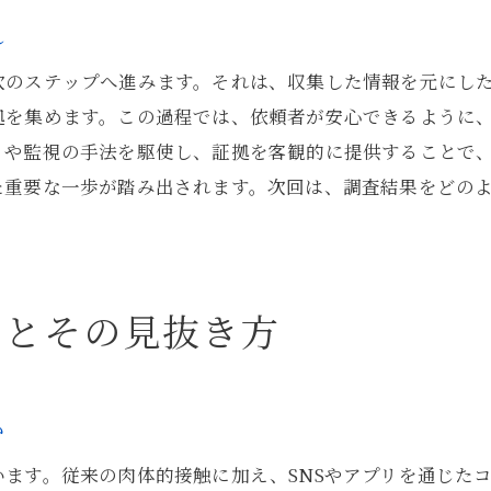
探偵が注目する感情的な浮気のサイン
れ
浮気の感情的側面を探偵が解明する方法
次のステップへ進みます。それは、収集した情報を元にし
探偵の視点で見る感情的つながりの影響
拠を集めます。この過程では、依頼者が安心できるように
密かに行動を追う探偵が明かす浮気の真相
りや監視の手法を駆使し、証拠を客観的に提供することで
探偵が追跡する密かな浮気の行動
た重要な一歩が踏み出されます。次回は、調査結果をどの
浮気の真相を探る探偵の裏側
探偵が明かす浮気の目撃現場
密かな浮気行動を探偵が暴くテクニック
口とその見抜き方
探偵が浮気の真相を究明する過程
東京都での浮気行動を探偵が追う方法
探偵が提案する浮気証拠集めの新たな手法
か
浮気証拠集めに革新をもたらす探偵の手法
ます。従来の肉体的接触に加え、SNSやアプリを通じた