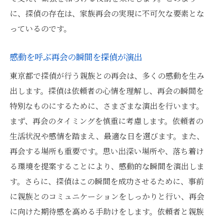
東京都での再会を実現する探偵の技
に、探偵の存在は、家族再会の実現に不可欠な要素とな
探偵が叶えた愛する人との感動的な再会
っているのです。
東京都で探偵が描く再会のシナリオ心温まる物
語
感動を呼ぶ再会の瞬間を探偵が演出
探偵が描いた再会のストーリー
東京都で探偵が行う親族との再会は、多くの感動を生み
心温まる再会を演出する探偵の力
出します。探偵は依頼者の心情を理解し、再会の瞬間を
特別なものにするために、さまざまな演出を行います。
探偵のシナリオが作る感動の再会
まず、再会のタイミングを慎重に考慮します。依頼者の
東京都の舞台で探偵が紡ぐ再会の物語
生活状況や感情を踏まえ、最適な日を選びます。また、
探偵の手腕が生み出す心温まる再会
再会する場所も重要です。思い出深い場所や、落ち着け
再会のシナリオを描く探偵の情熱
る環境を提案することにより、感動的な瞬間を演出しま
探偵が解決する家族の距離東京都での感動の瞬
す。さらに、探偵はこの瞬間を成功させるために、事前
間
に親族とのコミュニケーションをしっかりと行い、再会
探偵が狭める家族の距離とは
に向けた期待感を高める手助けをします。依頼者と親族