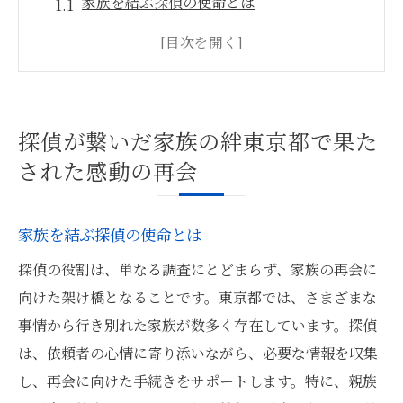
家族を結ぶ探偵の使命とは
東京都で実現した家族再会の裏側
感動を呼ぶ再会の瞬間を探偵が演出
探偵のサポートで強まる家族の絆
探偵が叶えた家族の感動的な再会を紹介
探偵が繋いだ家族の絆東京都で果た
東京都で探偵が果たした再会の奇跡
された感動の再会
親族との再会東京都で探偵が叶えた夢の裏側
探偵が明かす親族再会の舞台裏
家族を結ぶ探偵の使命とは
東京都での親族再会の実例と探偵の役割
探偵の役割は、単なる調査にとどまらず、家族の再会に
探偵の専門知識が親族再会を実現
向けた架け橋となることです。東京都では、さまざまな
再会の夢を叶える探偵のアプローチ
事情から行き別れた家族が数多く存在しています。探偵
感動の再会を裏で支える探偵の技術
は、依頼者の心情に寄り添いながら、必要な情報を収集
東京都で探偵が叶えた親族再会の物語
し、再会に向けた手続きをサポートします。特に、親族