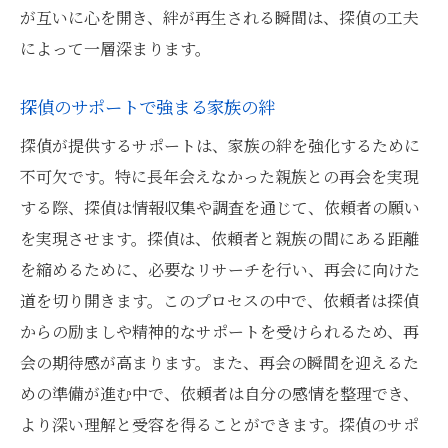
東京都で探偵が果たした家族再会の役割
が互いに心を開き、絆が再生される瞬間は、探偵の工夫
探偵の調査が叶えた家族再会の奇跡
によって一層深まります。
感動の再会を実現する探偵の技
探偵のサポートで強まる家族の絆
探偵が解決する親族間の距離感
探偵が提供するサポートは、家族の絆を強化するために
家族再会を支える探偵の存在意義
不可欠です。特に長年会えなかった親族との再会を実現
再会の感動を呼ぶ探偵のテクニック東京都での
する際、探偵は情報収集や調査を通じて、依頼者の願い
実例
を実現させます。探偵は、依頼者と親族の間にある距離
探偵のテクニックが生む感動再会
を縮めるために、必要なリサーチを行い、再会に向けた
東京都での感動的な再会を支える探偵技術
道を切り開きます。このプロセスの中で、依頼者は探偵
探偵の調査テクニックによる再会の実例
からの励ましや精神的なサポートを受けられるため、再
探偵の技が叶えた東京都での感動再会
会の期待感が高まります。また、再会の瞬間を迎えるた
感動を呼ぶ探偵テクニックの真髄
めの準備が進む中で、依頼者は自分の感情を整理でき、
より深い理解と受容を得ることができます。探偵のサポ
東京都で実現する探偵の感動的な再会