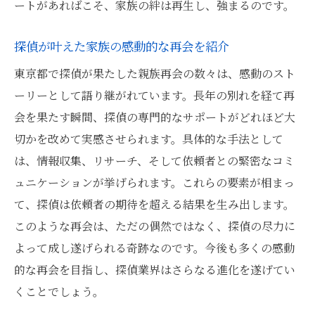
ートがあればこそ、家族の絆は再生し、強まるのです。
探偵の活躍による東京都での親族再会ストーリ
ー
探偵が叶えた家族の感動的な再会を紹介
探偵が紡ぐ親族再会の感動的な物語
東京都で探偵が果たした親族再会の数々は、感動のスト
東京都で探偵が成し遂げた再会の奇跡
ーリーとして語り継がれています。長年の別れを経て再
探偵が活躍する親族再会の背景
会を果たす瞬間、探偵の専門的なサポートがどれほど大
探偵の働きで実現した再会のストーリー
切かを改めて実感させられます。具体的な手法として
親族再会を可能にする探偵の努力
は、情報収集、リサーチ、そして依頼者との緊密なコミ
東京都で探偵が演出する再会の物語
ュニケーションが挙げられます。これらの要素が相まっ
て、探偵は依頼者の期待を超える結果を生み出します。
このような再会は、ただの偶然ではなく、探偵の尽力に
よって成し遂げられる奇跡なのです。今後も多くの感動
的な再会を目指し、探偵業界はさらなる進化を遂げてい
くことでしょう。