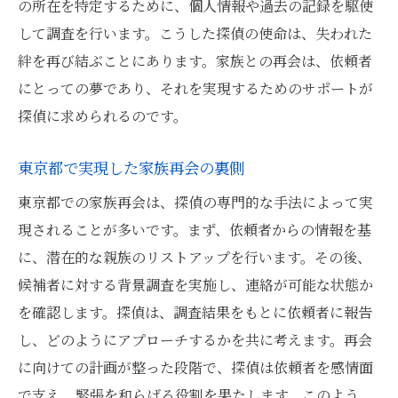
の所在を特定するために、個人情報や過去の記録を駆使
探偵の力で街中に広がる奇跡東京都での感動的
して調査を行います。こうした探偵の使命は、失われた
な再会
絆を再び結ぶことにあります。家族との再会は、依頼者
探偵の調査が生む街中の感動再会
にとっての夢であり、それを実現するためのサポートが
東京都で探偵が演出する奇跡の瞬間
探偵に求められるのです。
再会を可能にする探偵の秘訣
探偵の力が導く感動の再会シーン
東京都で実現した家族再会の裏側
親族再会を実現する探偵の技術力
東京都での家族再会は、探偵の専門的な手法によって実
東京都での再会を支える探偵の存在
現されることが多いです。まず、依頼者からの情報を基
愛する人との再会探偵が東京都で果たした役割
に、潜在的な親族のリストアップを行います。その後、
候補者に対する背景調査を実施し、連絡が可能な状態か
探偵が支える愛する人との再会
を確認します。探偵は、調査結果をもとに依頼者に報告
東京都での再会を叶えた探偵の努力
し、どのようにアプローチするかを共に考えます。再会
探偵が果たした感動的な再会の立役者
に向けての計画が整った段階で、探偵は依頼者を感情面
愛する人との再会を探偵が導く方法
で支え、緊張を和らげる役割を果たします。このよう