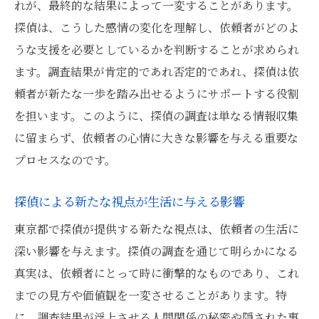
れが、最終的な結果によって一変することがあります。
探偵が発見する、見えなかった人間関係の
探偵は、こうした感情の変化を理解し、依頼者がどのよ
裏
うな支援を必要としているかを判断することが求められ
真実の発見が関係性に与える意外な影響
ます。調査結果が肯定的であれ否定的であれ、探偵は依
頼者が新たな一歩を踏み出せるようにサポートする役割
探偵が明らかにする、信頼と裏切りの構図
を担います。このように、探偵の調査は単なる情報収集
東京都での探偵活動が明かす真実とその後の生
に留まらず、依頼者の心情に大きな影響を与える重要な
活の変化
プロセスなのです。
探偵が発見した真実がもたらす生活の変貌
東京都で探偵が明かす、真実と生活の転機
探偵による新たな視点が生活に与える影響
探偵活動が引き起こす生活の再創造
東京都で探偵が提供する新たな視点は、依頼者の生活に
探偵の調査で変わる、日常の新しい展開
深い影響を与えます。探偵の調査を通じて明らかになる
真実を知る探偵活動が生活に与える変化
真実は、依頼者にとって時に衝撃的なものであり、これ
探偵が明かす真実が導く、新たな生活のス
までの見方や価値観を一変させることがあります。特
テージ
に、調査結果が浮上させる人間関係の秘密や隠された事