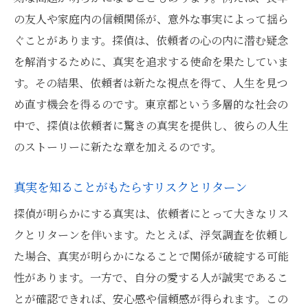
の友人や家庭内の信頼関係が、意外な事実によって揺ら
真実が暴く、見えなかった人間関係の本質
ぐことがあります。探偵は、依頼者の心の内に潜む疑念
探偵調査がもたらす人間関係の再構築
を解消するために、真実を追求する使命を果たしていま
探偵の成果がもたらす関係性の再定義
す。その結果、依頼者は新たな視点を得て、人生を見つ
事実の発見で揺れ動く人間関係の均衡
め直す機会を得るのです。東京都という多層的な社会の
探偵が明かす人間関係の真実とその影響
中で、探偵は依頼者に驚きの真実を提供し、彼らの人生
探偵が東京都で発見した驚くべき事実が生活に
のストーリーに新たな章を加えるのです。
及ぼす影響
真実を知ることがもたらすリスクとリターン
探偵の発見が日常に与える予想外の変化
驚くべき事実が生活にもたらす影響力
探偵が明らかにする真実は、依頼者にとって大きなリス
クとリターンを伴います。たとえば、浮気調査を依頼し
探偵の調査で明らかになる生活の真相
た場合、真実が明らかになることで関係が破綻する可能
真実の発見が未来に与える影響
性があります。一方で、自分の愛する人が誠実であるこ
探偵が引き起こす生活の再定義
とが確認できれば、安心感や信頼感が得られます。この
東京都で見つけた真実が生活を変える