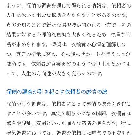
ように、探偵の調査を通じて得られる情報は、依頼者の
東京都の探偵が見出す真実により変わる依頼者
人生において重要な転機をもたらすことがあるのです。
の日常
真実を知ることで新たな選択肢が開かれる一方で、その
探偵が明かす真実がもたらす日常の変化
結果に対する心理的な負担も大きくなるため、慎重な判
東京都での調査が生活に与える新しい視点
断が求められます。探偵は、依頼者の心情を理解しつ
探偵による発見が生み出す新たな日常
つ、真実の提示に努め、その後のサポートを行うことが
使命です。依頼者が真実をどのように受け止めるかによ
真実を知ることで変わる毎日の過ごし方
って、人生の方向性が大きく変わるのです。
探偵の報告で始まる新生活の可能性
探偵の成果が日常生活に与える影響
探偵の調査が引き起こす依頼者の感情の波
探偵が見つけた東京都の真実が明らかにした隠
探偵が行う調査は、依頼者にとって感情の波を引き起こ
れた人間関係
すことが多いです。真実が明らかになる瞬間、依頼者は
探偵が暴く、隠された人間関係の真実
驚きや混乱、安堵といった様々な感情を抱きます。特に
真実が明かす背後に潜む人間関係の絆
浮気調査においては、調査を依頼した時点での不安や恐
探偵の調査で明らかになる人間関係の深淵