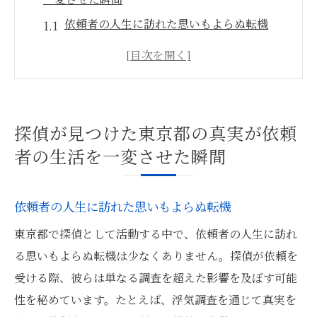
依頼者の人生に訪れた思いもよらぬ転機
東京都の探偵が解き明かした驚きの真実
真実を知ることがもたらすリスクとリター
ン
探偵の調査が引き起こす依頼者の感情の波
探偵が見つけた東京都の真実が依頼
探偵による新たな視点が生活に与える影響
者の生活を一変させた瞬間
真実を受け入れることで始まる新しい生活
東京都の探偵が明かす表面的な生活の裏に潜む
依頼者の人生に訪れた思いもよらぬ転機
衝撃的な真実
東京都で探偵として活動する中で、依頼者の人生に訪れ
探偵が見抜く都市の仮面と現実
る思いもよらぬ転機は少なくありません。探偵が依頼を
表向きの平穏さに潜む危険な真実
受ける際、彼らは単なる調査を超えた影響を及ぼす可能
探偵の視点から見る都心の複雑な人間模様
性を秘めています。たとえば、浮気調査を通じて真実を
探偵が暴く日常の裏の衝撃的な真実