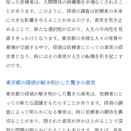
知った依頼者は、人間関係の再構築を余儀なくされるこ
都市生活に潜む不都合な真実を探る
とがあります。このように、探偵の調査は依頼者の未来
探偵が証明する、見えないものこそ本物
に大きな影響を与えることがあるのです。真実を突き止
めることで、新たな選択肢が広がり、人生の方向性を見
探偵が解き明かした東京都の謎が依頼者に与え
直すきっかけとなります。東京都の多様な人々の背景や
る劇的な影響
事情が交錯する中で、探偵は依頼者にとっての真実の探
探偵の報告がもたらす未来の選択肢
求者となり、時にはその真実が人生の転機を引き起こす
依頼者の人生に差し込む真実の光
のです。
探偵調査の結果が生活に与えるインパクト
探偵による新知識が人生を変える瞬間
東京都の探偵が解き明かした驚きの真実
真実を知ることが変える日常の風景
東京都の探偵が解き明かした驚きの真実は、依頼者にと
探偵が解明する過去の謎が未来を作る
っての新たな認識をもたらすことがあります。探偵の調
東京都で探偵が掘り当てた事実が人間関係に与
査によって明らかになる事実は、時に依頼者の期待を裏
える変化
切ることがあり、隠された真実が浮かび上がることで深
刻な問題が明らかになることもあります。例えば、長年
探偵が明らかにする人間関係の裏事情