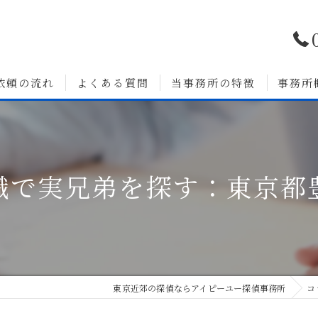
依頼の流れ
よくある質問
当事務所の特徴
事務所
浮気調査
婚前調査
識で実兄弟を探す：東京都
いて
人探し
素行調査
無料相談
東京近郊の探偵ならアイピーユー探偵事務所
コ