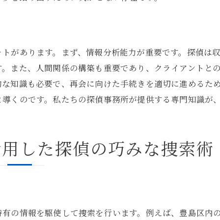
実兄弟発見における探偵の独自の視点
探偵のスキルが実兄弟探しに必要不可欠な理由
ト
成功事例から見る探偵の能力
ットがあります。まず、情報分析能力が重要です。探偵は
家族の絆を繋ぎ直す探偵のサポート
す。また、人間関係の構築も重要であり、クライアントと
家族再会のための探偵の支援体制
的な知識も必要で、再会に向けた手続きを適切に進めるた
絆を深めるための探偵の役割
と導くのです。私たちの探偵事務所が提供する専門知識が
探偵が提供する家族向けのサポートサービス
実兄弟探しにおける探偵の倫理と配慮
活用した探偵の巧みな捜索術
家族の物語を再構築する探偵の支援
探偵がつなぐ家族間の新たな絆
成功の秘訣を探る探偵と豊島区特有の情報活用法
調査成功を支える探偵の独自技術
特有の情報を駆使して捜索を行います。例えば、豊島区内