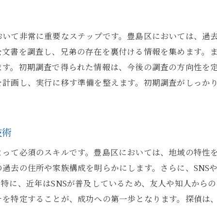
実兄弟探しの裏側に迫る探偵のプロフェッショナルなアプ
探偵のリサーチ技術が実兄弟探しに与える影響
おいて非常に重要なステップです。豊島区においては、過
調査の進行と探偵が直面するチャレンジ
公文書を調査し、兄弟の存在を裏付ける情報を集めます。
成功に導くための探偵の分析と計画
ます。初期調査で得られた情報は、今後の調査の方向性を
実兄弟探しにおける探偵の対応力と柔軟性
を計画し、実行に移す準備を整えます。初期調査がしっか
探偵の視点から見た実兄弟探しの複雑さ
探偵の技術と実兄弟発見の成功要因
感情的な再会を叶える探偵の専門知識と戦略
技術
再会の感動を支える探偵のアプローチ
とって必須のスキルです。豊島区においては、地域の特性
探偵が提供する感情的なサポートとカウンセリング
過去の住所や家族構成を明らかにします。さらに、SNS
実兄弟再会のための探偵の計画と準備
特に、近年はSNSが普及しているため、友人や知人から
再会シーンにおける探偵の役割と配慮
チを特定することが、成功への第一歩となります。探偵は
実兄弟探しにおける探偵の感情的インテリジェンス