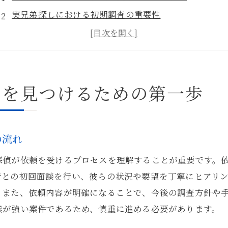
実兄弟探しにおける初期調査の重要性
豊島区で実兄弟を探すための情報収集技術
実兄弟探しと探偵の倫理的アプローチ
第一歩としての探偵の役割と責任
弟を見つけるための第一歩
実兄弟探しに必要な探偵のスキルセット
豊島区の地域情報を活用した探偵の巧みな捜索術
地域特有の情報を利用する探偵の手法
の流れ
地方自治体のデータベースと探偵の活用法
探偵が依頼を受けるプロセスを理解することが重要です。
豊島区のコミュニティから得られる貴重な手がかり
者との初回面談を行い、彼らの状況や要望を丁寧にヒアリ
地域の特性を踏まえた探偵の戦略的アプローチ
。また、依頼内容が明確になることで、今後の調査方針や
探偵が豊島区で活かす地元ネットワークの力
素が強い案件であるため、慎重に進める必要があります。
地域情報を活用した実兄弟発見の成功事例