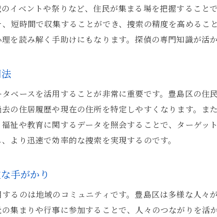
豊島区の特性を活かした探偵の捜索法
域のイベントや祭りなど、住民が集まる場を把握すること
実兄弟探しの成功事例に学ぶ探偵の手法
そ、短時間で収集することができ、捜索の精度を高めるこ
探偵が実践する豊島区特有の情報戦略
心理を読み解く手助けにもなります。探偵の専門知識が活
成功に導くための探偵と地域情報の融合
探偵が開拓する新たな調査手法とその効果
用法
ータベースを活用することが非常に重要です。豊島区の住
過去の住居履歴や現在の住所を特定しやすくなります。ま
、福祉や教育に関するデータを照会することで、ターゲッ
し、より迅速で効率的な捜索を実現するのです。
重な手がかり
目するのは地域のコミュニティです。豊島区は多様な人々
元の集まりや行事に参加することで、人々のつながりを活