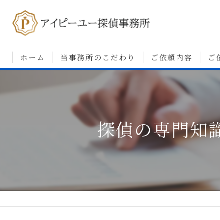
ホーム
当事務所のこだわり
ご依頼内容
ご
浮気調査について
婚前調査について
探偵の専門知
素行・行動調査につ
人探しについて