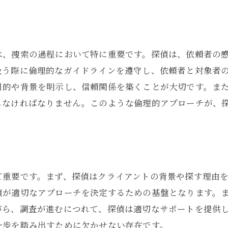
心温まる再会を実現する探偵の秘訣
豊島区で実兄弟を探し出すための探偵の道筋
探偵が描く実兄弟探しの具体的プロセス
は、捜索の過程において特に重要です。探偵は、依頼者の
扱う際に倫理的なガイドラインを遵守し、依頼者と対象者
調査計画の立案と探偵が考慮する要素
目的や背景を明示し、信頼関係を築くことが大切です。ま
探偵の地道な捜索とその成果
しなければなりません。このような倫理的アプローチが、
実兄弟探しにおける探偵の進化する戦略
豊島区での探偵の調査技術とその効果
探偵の導く再会までの道のり
探偵が実兄弟発見の鍵を握る理由とは
て重要です。まず、探偵はクライアントの背景や探す理由
探偵が持つ豊富な知識と経験の重要性
偵が適切なアプローチを決定するための基盤となります。
実兄弟探しにおける探偵のネットワークの強み
がら、調査が進むにつれて、探偵は適切なサポートを提供
探偵のアプローチが成功率を上げる理由
一歩を踏み出すために欠かせない存在です。