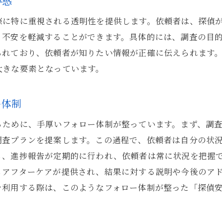
心感
依頼者の信頼を得るための探偵のプロフェッショナリ
際に特に重視される透明性を提供します。依頼者は、探偵
東京都内での調査を支える探偵の安心パックの利点
、不安を軽減することができます。具体的には、調査の目
安心パックが提供する迅速な対応とその効果
られており、依頼者が知りたい情報が正確に伝えられます
大きな要素となっています。
調査過程での依頼者参加の重要性
安心パックが可能にする柔軟な調査計画
ー体制
東京都内特有の調査課題への対応法
安心パックを通じた継続的な安心感の提供
るために、手厚いフォロー体制が整っています。まず、調
調査プランを提案します。この過程で、依頼者は自分の状
探偵の専門知識がもたらす安心の価値
も、進捗報告が定期的に行われ、依頼者は常に状況を把握
プロの探偵が提供する安心感の秘密
もアフターケアが提供され、結果に対する説明や今後のア
経験豊富な探偵による調査の安心感
を利用する際は、このようなフォロー体制が整った「探偵
探偵のプロフェッショナルなスキルとその信頼性
安心パックが支える探偵の専門性