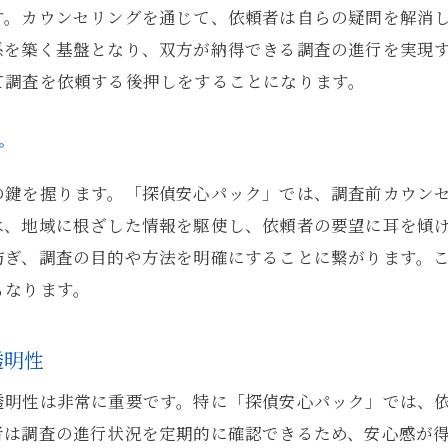
調査結果の正確性を保証するための探偵の取り組み
す。カウンセリングを通じて、依頼者は自らの疑問を解消
依頼者の安心を支える報告書の役割
係を築く基盤となり、双方が納得できる調査の進行を実現
探偵が提供する安心の実証例
て調査を依頼する後押しをすることになります。
安心パックがもたらす長期的な信頼関係の構築
東京都内の探偵サービスが選ばれる理由
プ
の鍵を握ります。「探偵安心パック」では、調査前カウン
は、地域に根ざした情報を駆使し、依頼者の要望に耳を傾
防ぎ、調査の目的や方法を明確にすることに繋がります。
もなります。
透明性
透明性は非常に重要です。特に「探偵安心パック」では、
者は調査の進行状況を定期的に確認できるため、安心感が