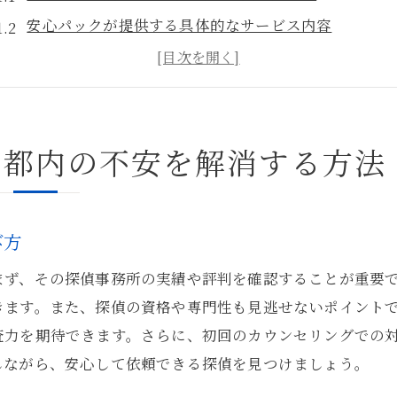
安心パックが提供する具体的なサービス内容
調査依頼者のプライバシーを守るための対策
探偵安心パックの透明性がもたらす安心感
依頼者の不安を軽減するためのフォロー体制
京都内の不安を解消する方法
東京都内独自の調査ニーズに応える方法
信頼できる探偵サービスの安心パックとは
安心パックに含まれる調査前カウンセリングの重要性
び方
東京都内での信頼構築に向けたステップ
ず、その探偵事務所の実績や評判を確認することが重要で
安心パックが提供する調査プロセスの透明性
きます。また、探偵の資格や専門性も見逃せないポイント
依頼者との信頼関係を築くためのコミュニケーション
査力を期待できます。さらに、初回のカウンセリングでの
安心パックの選択がもたらす依頼者へのメリット
しながら、安心して依頼できる探偵を見つけましょう。
信頼できる探偵サービスの特徴を見極めるポイント