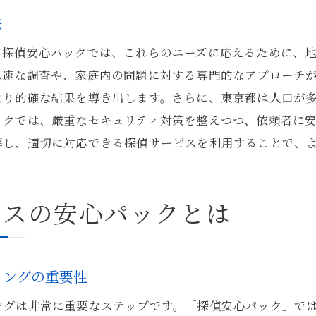
調査の精度を高めるための技術活用法
法
依頼者の期待に応えるための探偵の努力
。探偵安心パックでは、これらのニーズに応えるために、
東京都内の調査で培われた探偵の信頼
迅速な調査や、家庭内の問題に対する専門的なアプローチ
調査前カウンセリングから始まる探偵安心パック
より的確な結果を導き出します。さらに、東京都は人口が
調査前カウンセリングの役割とその効果
ックでは、厳重なセキュリティ対策を整えつつ、依頼者に
依頼者のニーズを正確に把握するための方法
解し、適切に対応できる探偵サービスを利用することで、
安心パックが提供する初回相談の流れ
依頼者への丁寧なヒアリングの重要性
ビスの安心パックとは
カウンセリングで築く信頼関係の基盤
調査前の疑問解消を助ける安心パックの機能
探偵安心パックで得られる安心と信頼の理由
リングの重要性
安心パックが提供する具体的な信頼性向上の仕組み
ングは非常に重要なステップです。「探偵安心パック」で