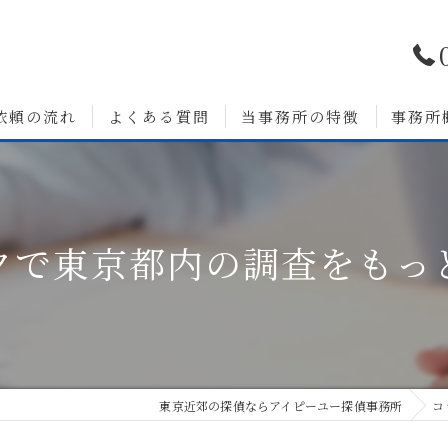
依頼の流れ
よくある質問
当事務所の特徴
事務所
浮気調査
婚前調査
クで東京都内の調査をもっ
いて
人探し
素行調査
無料相談
東京近郊の探偵ならアイピーユー探偵事務所
コ