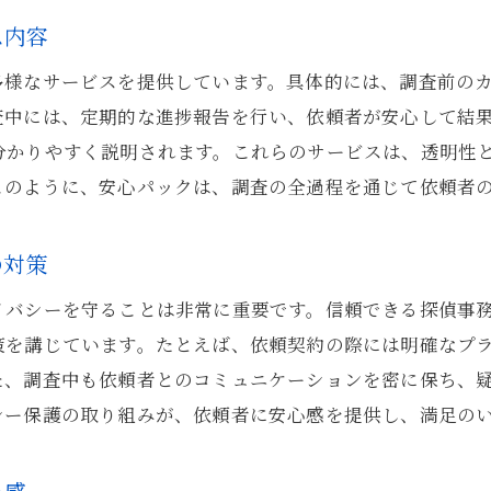
探偵安心パックが提供する東京都内での安全性
ス内容
探偵安心パックによるセキュリティ強化の方法
多様なサービスを提供しています。具体的には、調査前の
東京都内の調査でのリスク管理とその重要性
査中には、定期的な進捗報告を行い、依頼者が安心して結
安全性に対する探偵の倫理的義務
分かりやすく説明されます。これらのサービスは、透明性
依頼者を守るための法律遵守とその実施例
このように、安心パックは、調査の全過程を通じて依頼者
安心パックがもたらすトラブル回避の仕組み
探偵が提供する安全性と依頼者安心の関係
の対策
依頼者を守る探偵の安心サービスの特徴
イバシーを守ることは非常に重要です。信頼できる探偵事
探偵安心パックの包括的なサポート内容
策を講じています。たとえば、依頼契約の際には明確なプ
プライバシー保護への徹底した取り組み
た、調査中も依頼者とのコミュニケーションを密に保ち、
依頼者ニーズに応じたカスタマイズ可能なサービス
シー保護の取り組みが、依頼者に安心感を提供し、満足の
不安を解消するための調査後フォロー
探偵が提供する安心の理由とその裏側