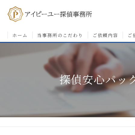
ホーム
当事務所のこだわり
ご依頼内容
ご
浮気調査について
婚前調査について
探偵安心パッ
素行・行動調査につ
人探しについて