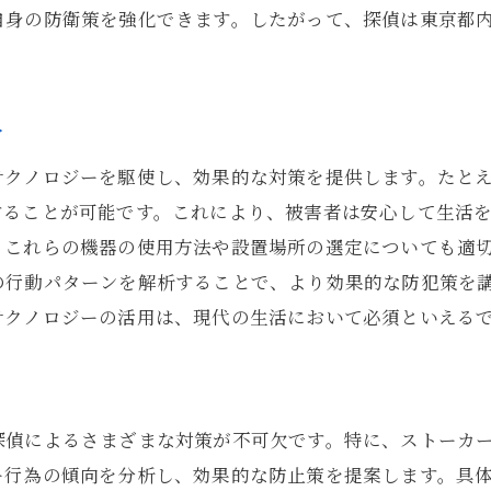
東京都での生活を支える探偵の役割
自身の防衛策を強化できます。したがって、探偵は東京都
探偵が提供する安全対策の実例
プロフェッショナルによる暮らしの安心確保
探偵のサポートを活用した安全な生活
介
東京都における探偵の長期的サポート
クノロジーを駆使し、効果的な対策を提供します。たとえ
することが可能です。これにより、被害者は安心して生活
、これらの機器の使用方法や設置場所の選定についても適
の行動パターンを解析することで、より効果的な防犯策を
テクノロジーの活用は、現代の生活において必須といえる
探偵によるさまざまな対策が不可欠です。特に、ストーカ
ー行為の傾向を分析し、効果的な防止策を提案します。具