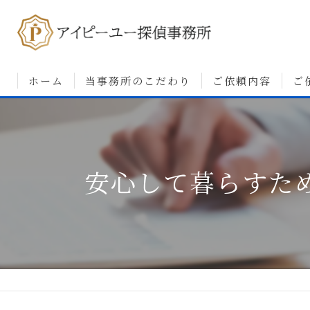
ホーム
当事務所のこだわり
ご依頼内容
ご
浮気調査について
婚前調査について
安心して暮らすた
素行・行動調査につ
人探しについて