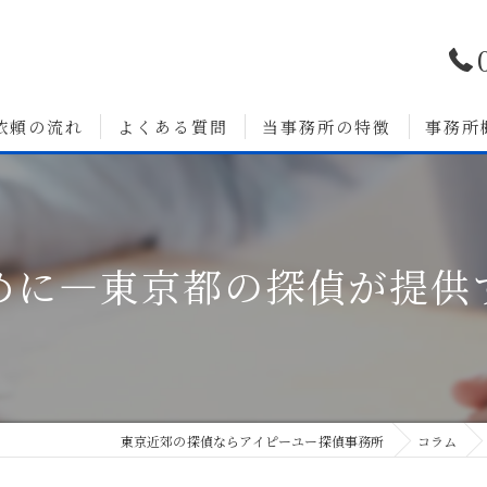
依頼の流れ
よくある質問
当事務所の特徴
事務所
浮気調査
婚前調査
めに—東京都の探偵が提供
いて
人探し
素行調査
無料相談
東京近郊の探偵ならアイピーユー探偵事務所
コラム