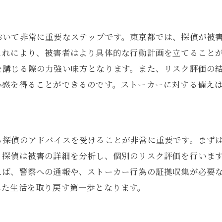
探偵の専門知識を活用した安全計画
探偵が解決する東京都特有のストーカーリスク
おいて非常に重要なステップです。東京都では、探偵が被
東京都におけるストーカーリスクの特徴
これにより、被害者はより具体的な行動計画を立てること
を講じる際の力強い味方となります。また、リスク評価の
探偵が提供する地域特有の安全対策
心感を得ることができるのです。ストーカーに対する備え
都市部での探偵活動の重要性
探偵が明らかにする潜在リスク
専門家による効果的なリスク軽減策
る探偵のアドバイスを受けることが非常に重要です。まず
東京都での安全を守る探偵の戦略
、探偵は被害の詳細を分析し、個別のリスク評価を行いま
プロの探偵が提供する東京都での安心プラン
えば、警察への通報や、ストーカー行為の証拠収集が必要
探偵が提供する安心プランの特徴
した生活を取り戻す第一歩となります。
東京都での生活を守る包括的な対策
探偵による安全維持のためのサポート