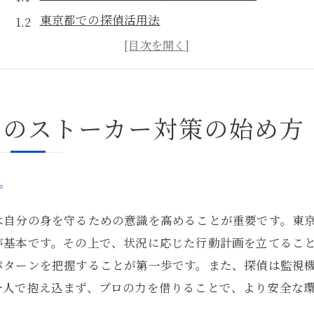
東京都での探偵活用法
ストーカー被害を未然に防ぐためのポイント
探偵によるリスク評価の重要性
専門家が推奨する初期対応策
でのストーカー対策の始め方
探偵を活用した安全な生活の第一歩
日常の安心を守るために探偵が提供するストーカー対
日常生活での安心を確保する探偵の役割
プ
探偵が提供する防犯テクノロジーの紹介
は自分の身を守るための意識を高めることが重要です。東
東京都での安全な生活を支える策
が基本です。その上で、状況に応じた行動計画を立てるこ
探偵による情報収集とその活用法
パターンを把握することが第一歩です。また、探偵は監視
プライバシー保護を重視したストーカー対策
一人で抱え込まず、プロの力を借りることで、より安全な
探偵が提案する地域密着型の安全対策