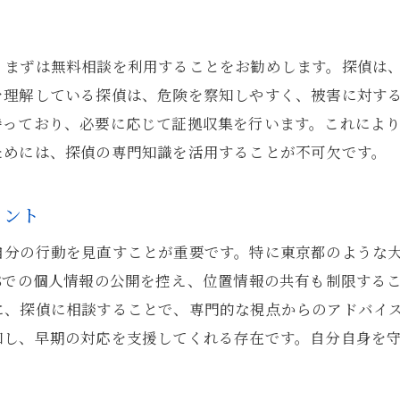
東京都の探偵が提案する効果的なストーカー対策プラ
個々のニーズに応じたカスタムプラン
、まずは無料相談を利用することをお勧めします。探偵は
探偵が設計するリスク管理戦略
を理解している探偵は、危険を察知しやすく、被害に対す
東京都特有の課題に対応した対策
持っており、必要に応じて証拠収集を行います。これによ
ストーカーリスクを最小限に抑える方法
ためには、探偵の専門知識を活用することが不可欠です。
探偵が確立する安全ネットワーク
長期的な安全確保のための探偵プラン
イント
ストーカー対策における探偵の役割とその重要性
自分の行動を見直すことが重要です。特に東京都のような
探偵が果たすストーカー対策の中核的役割
Sでの個人情報の公開を控え、位置情報の共有も制限する
プロの探偵が提供する安心感の理由
に、探偵に相談することで、専門的な視点からのアドバイ
探偵技術を駆使した危険予測と対策
知し、早期の対応を支援してくれる存在です。自分自身を
ストーカー被害の未然防止に向けた探偵の貢献
探偵と警察の連携による効果的な防犯