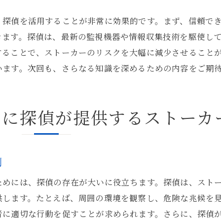
プロの探偵によるリスク評価とプランニング
、探偵を活用することが非常に効果的です。まず、信頼で
東京都の生活者に向けた安心ソリューション
きます。探偵は、最新の監視機器や情報収集技術を駆使し
探偵が推奨する長期的な安心プラン
することで、ストーカーのリスクを大幅に減少させること
ストーカーから身を守る探偵の専門技術とは
います。次回も、さらなる知識を深めるための内容をご期
探偵が駆使する最新技術の紹介
ストーカー対策で活用される革新技術
めに探偵が提供するストーカ
探偵によるデジタルセキュリティの強化
専門技術を用いたストーカー追跡の手法
探偵の技術力を利用したプライバシー保護
割
技術と知識を融合した安全対策
ためには、探偵の存在が大いに役立ちます。探偵は、スト
東京都での安全な暮らしを実現する探偵のサポート
供します。たとえば、周囲の環境を観察し、危険な兆候を
探偵が提案する安心な暮らしのためのサポート
者に適切な行動を促すことが求められます。さらに、探偵