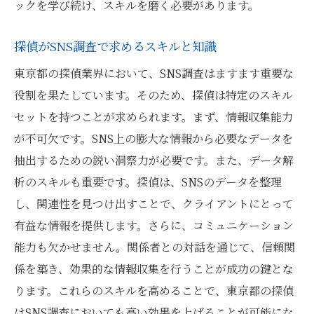
ックを学び続け、スキルを磨く必要があります。
都市の喧騒の中で探偵が導き出すSNS調査の真
実
探偵がSNS調査で求めるスキルと知識
SNS調査が明らかにする都市の実情
東京都の探偵業界において、SNS調査はますます重要な
探偵が語るSNS調査でのリアルな発見
役割を果たしています。そのため、探偵は特定のスキル
都市とSNS調査の結びつき
セットを持つことが求められます。まず、情報収集能力
探偵が追うSNS調査の真実
が不可欠です。SNS上の膨大な情報から必要なデータを
都市の喧騒に隠されたSNS調査のヒント
抽出するための鋭い洞察力が必要です。また、データ解
探偵が解き明かすSNS調査の新事実
析のスキルも重要です。探偵は、SNSのデータを整理
し、関連性を見つけ出すことで、クライアントにとって
有益な情報を提供します。さらに、コミュニケーション
能力も欠かせません。関係者との対話を通じて、信頼関
係を築き、効果的な情報収集を行うことが成功の鍵とな
ります。これらのスキルを高めることで、東京都の探偵
はSNS調査においても高い効果を上げることが可能にな