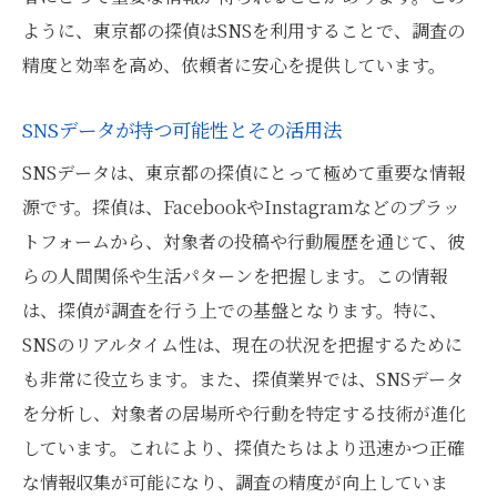
東京都で進化を遂げる調査手法
ように、東京都の探偵はSNSを利用することで、調査の
探偵が駆使する革新的なSNS解析技術
精度と効率を高め、依頼者に安心を提供しています。
SNS調査で求められる探偵の技術力
東京都の探偵が持つ独自の技術と知識
SNSデータが持つ可能性とその活用法
探偵技術がSNS調査に与える貢献
SNSデータは、東京都の探偵にとって極めて重要な情報
東京都で活躍する探偵が教えるSNS調査の実際
源です。探偵は、FacebookやInstagramなどのプラッ
現場で役立つSNS調査の手法
トフォームから、対象者の投稿や行動履歴を通じて、彼
東京都の探偵が語る調査の核心
らの人間関係や生活パターンを把握します。この情報
は、探偵が調査を行う上での基盤となります。特に、
探偵が現場で直面するSNS調査の課題
SNSのリアルタイム性は、現在の状況を把握するために
実際のSNS調査事例に学ぶ
も非常に役立ちます。また、探偵業界では、SNSデータ
東京都の探偵が語る調査の成果
を分析し、対象者の居場所や行動を特定する技術が進化
SNS調査の現状と今後の課題
しています。これにより、探偵たちはより迅速かつ正確
探偵とSNS調査東京都での成功事例を紹介
な情報収集が可能になり、調査の精度が向上していま