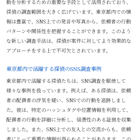
SNSデータを用いた調査の成功事例
動を分析するための重要な手段として活用されており、
SNS上のデータ収集が探偵業界に与える影
探偵の調査範囲を大きく広げています。東京都内での情
響
報は豊富で、SNS上での発言や写真から、依頼者の行動
パターンや関係性を把握することができます。このよう
東京都の探偵が語るSNS調査の最新トレンド
な新しい調査手法は、探偵が案件に対してより効果的な
最新のSNS調査技術がもたらす変革
アプローチをする上で不可欠とされています。
SNS調査における新たなアプローチ
東京都内探偵が注目するSNSプラットフォ
東京都内で活躍する探偵のSNS調査事例
ーム
東京都内で活躍する探偵たちは、SNS調査を駆使して
トレンド調査を支える最新ツールと技術
様々な事例を扱っています。例えば、ある探偵は、依頼
探偵が語るSNS調査の未来像
者の配偶者の浮気を疑い、SNSでの行動を追跡しまし
SNSトレンドが探偵調査に与える影響
た。彼は、特定のハッシュタグや位置情報を利用して、
SNS調査の可能性を広げる探偵の技術東京都編
配偶者の行動を詳細に分析し、信憑性のある証拠を収集
しました。また、SNS上での友人との交流からも、依頼
SNSデータ活用のための探偵技術
者にとって重要な情報が得られることがあります。この