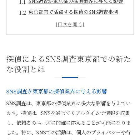
SNS調査が東京都の探偵業界に与える影響
東京都内で活躍する探偵のSNS調査事例
SNSデータが持つ可能性とその活用法
東京都の探偵が直面するSNS調査の課題
探偵がSNS調査で求めるスキルと知識
SNS調査の必要性が高まる理由
探偵によるSNS調査東京都での新た
SNSデータを活用する東京都の探偵たちの手法
な役割とは
東京都内の探偵が使用するSNS解析ツール
情報収集におけるSNSデータの精度と信頼
SNS調査が東京都の探偵業界に与える影響
性
SNS調査は、東京都の探偵業界に多大な影響を与えてい
SNS調査で活躍する探偵のスキルセット
ます。探偵は、SNSを通じてリアルタイムで情報を収集
東京都の探偵が直面するデータプライバシ
し、依頼者のニーズに的確に応えることが可能になりま
ー問題
した。特に、SNSでの活動は、個人のプライバシーや行