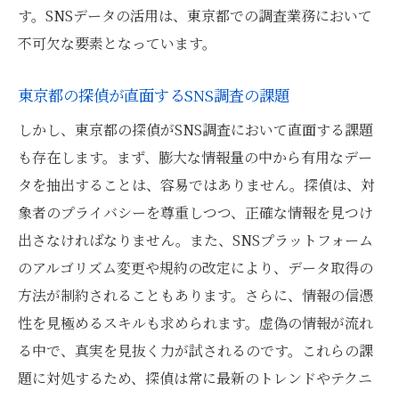
成功へ導く探偵のSNS調査プロセス
す。SNSデータの活用は、東京都での調査業務において
東京都でのSNS調査成功例を探る
不可欠な要素となっています。
SNS調査で探偵が得た貴重な教訓
東京都の探偵が直面するSNS調査の課題
探偵が明かすSNS調査の成功要因
しかし、東京都の探偵がSNS調査において直面する課題
SNS調査がもたらす調査の成果
も存在します。まず、膨大な情報量の中から有用なデー
成功事例から学ぶSNS調査の実践法
タを抽出することは、容易ではありません。探偵は、対
東京都の探偵業界で進化するSNS調査の舞台裏
象者のプライバシーを尊重しつつ、正確な情報を見つけ
SNS調査の裏側に隠された探偵の努力
出さなければなりません。また、SNSプラットフォーム
東京都の探偵が直面するSNS調査現場
のアルゴリズム変更や規約の改定により、データ取得の
進化するSNS調査に対応する探偵の姿勢
方法が制約されることもあります。さらに、情報の信憑
舞台裏を支える探偵のテクノロジー
性を見極めるスキルも求められます。虚偽の情報が流れ
SNS調査の進化を促す探偵の取り組み
る中で、真実を見抜く力が試されるのです。これらの課
題に対処するため、探偵は常に最新のトレンドやテクニ
東京都の探偵が語るSNS調査の裏話