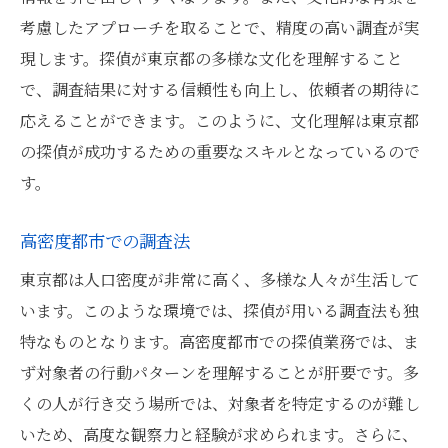
東京都の探偵に不可欠な観察力の磨き方
考慮したアプローチを取ることで、精度の高い調査が実
観察力向上のためのトレーニング
現します。探偵が東京都の多様な文化を理解すること
で、調査結果に対する信頼性も向上し、依頼者の期待に
小さな変化を見逃さないコツ
応えることができます。このように、文化理解は東京都
心理的洞察力とノンバーバル分析
の探偵が成功するための重要なスキルとなっているので
観察結果の記録と分析
す。
観察力を活かした現場の判断
日常から学ぶ観察技術
高密度都市での調査法
探偵の特殊技能が東京都での調査を成功に導く
東京都は人口密度が非常に高く、多様な人々が生活して
理由
います。このような環境では、探偵が用いる調査法も独
具体的事例から見る成功要因
特なものとなります。高密度都市での探偵業務では、ま
東京都の環境に適したアプローチ
ず対象者の行動パターンを理解することが肝要です。多
特殊技能がもたらす競争優位性
くの人が行き交う場所では、対象者を特定するのが難し
いため、高度な観察力と経験が求められます。さらに、
リスク管理と安全性の確保