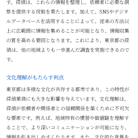
す。探偵は、これらの情報を整理し、依頼者に必要な洞
デジタル情報の効率的な活用
察を提供する役割を果たします。加えて、SNSやデジタ
オフライン情報の意義と活用方法
ルデータベースを活用することによって、従来の方法以
ネットワーク分析の技術
上に広範囲に情報を集めることが可能となり、情報収集
行動パターンの推測と応用
の質を高める要因となります。これにより、東京都の探
データ解析とAIの役割
偵は、他の地域よりも一歩進んだ調査を実施できるので
現場での即時対応力
す。
都市の複雑な社会構造を理解する探偵の技術
文化理解がもたらす利点
社会構造の多様性と調査の対応
東京都は多様な文化が共存する都市であり、この特性が
地域特性を活かした調査手法
探偵業務にも大きな影響を与えています。文化理解は、
ターゲットの背景理解と心理分析
探偵が依頼者や関係者との信頼関係を築くために不可欠
社会動向の把握と予測
な要素です。例えば、地域特有の慣習や価値観を理解す
複雑な人間関係の解析
ることで、より深いコミュニケーションが可能になり、
地域コミュニティとの関係構築
情報を引き出しやすくなります。また、文化的な背景を