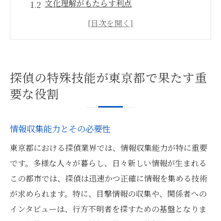
文化理解がもたらす利点
高密度都市での調査法
東京都特有の法律知識の重要性
コミュニケーション能力と現場対応力
技術革新が探偵業界に与える影響
探偵の特殊技能が東京都で果たす重
東京都で探偵が直面する課題とスキル
要な役割
都市型犯罪の特徴と対策
交通と時間管理のスキル
情報収集能力とその必要性
多様な文化と社会背景の理解
東京都における探偵業界では、情報収集能力が特に重要
情報過多社会での真実の見極め
です。多様な人々が暮らし、日々新しい情報が生まれる
個人情報保護の法律と倫理
この都市では、探偵は迅速かつ正確に情報を集める技術
効果的なコラボレーションとネットワーク
が求められます。特に、目撃情報の収集や、関係者への
インタビューは、行方不明者を探すための基盤となりま
情報収集と分析を極めた東京都の探偵