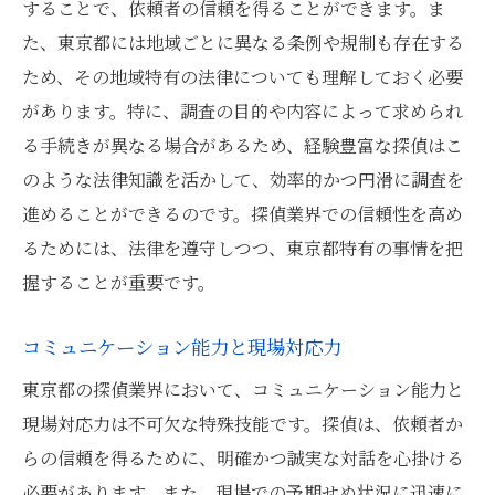
することで、依頼者の信頼を得ることができます。ま
技術革新への対応力
た、東京都には地域ごとに異なる条例や規制も存在する
クリティカルシンキングの強化
ため、その地域特有の法律についても理解しておく必要
があります。特に、調査の目的や内容によって求められ
プロフェッショナリズムと倫理観
る手続きが異なる場合があるため、経験豊富な探偵はこ
のような法律知識を活かして、効率的かつ円滑に調査を
進めることができるのです。探偵業界での信頼性を高め
るためには、法律を遵守しつつ、東京都特有の事情を把
握することが重要です。
コミュニケーション能力と現場対応力
東京都の探偵業界において、コミュニケーション能力と
現場対応力は不可欠な特殊技能です。探偵は、依頼者か
らの信頼を得るために、明確かつ誠実な対話を心掛ける
必要があります。また、現場での予期せぬ状況に迅速に