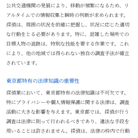
公共交通機関の発展により、移動が頻繁になるため、リ
倫理規範と信頼性の向上
アルタイムでの情報収集と瞬時の判断が求められます。
探偵業界の今後の展望
探偵は、周囲の状況を的確に把握し、状況に応じた適切
東京都における探偵のデータ解析能力の重要性
な行動をとる必要があります。特に、混雑した場所での
ビッグデータ時代の情報処理
目標人物の追跡は、特別な技能を要する作業です。これ
データ解析ツールの活用法
により、他の地域では得られない独自の調査手法が確立
解析結果を活かした戦略立案
されています。
データセキュリティの維持
東京都特有の法律知識の重要性
解析能力向上のためのスキル研修
探偵業において、東京都特有の法律知識は不可欠です。
データ分析から見える未来予測
特にプライバシーや個人情報保護に関する法律は、調査
探偵が東京都で活躍するためのスキルセット
活動に大きな影響を与えます。東京都では、探偵が行う
適応力と柔軟性の重要性
調査は法律に則って行われるべきであり、違法な手段を
継続的なスキルアップの方法
用いることは許されません。探偵は、法律の枠内で行動
異文化理解と多様性の受容