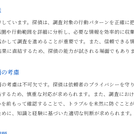
法
駒込駅周辺での浮気調査に貢献する要素
駒込駅周辺の浮気調査で探偵が活用する情報源とは
存しています。探偵は、調査対象の行動パターンを正確に
地元の地理情報を活用した調査方法
活圏や行動範囲を詳細に分析し、必要な情報を効率的に収
活かして調査を進めることが重要です。また、信頼できる
浮気調査に役立つ駒込駅周辺の公共施設
結果に直結するため、探偵の能力が試される場面でもあり
探偵が依頼者から得るべき重要な情報
浮気調査を成功に導くためのデジタルツール
面の考慮
駒込駅エリアにおける情報収集のチャネル
面の考慮は不可欠です。探偵は依頼者のプライバシーを守
浮気調査の成功に不可欠な情報の種類
当するため、慎重な対応が求められます。また、調査にお
探偵が解説する駒込駅エリアの浮気調査で注意すべきポイ
かを前もって確認することで、トラブルを未然に防ぐこと
駒込駅周辺特有の法律と規制を理解する
ために、知識と経験に基づいた適切な判断が求められます
プライバシーを守るための探偵の作法
調査対象者に気付かれないためのテクニック