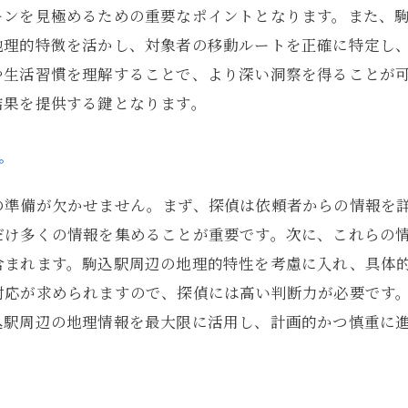
探偵が推奨する調査のタイミングと場所
ーンを見極めるための重要なポイントとなります。また、
駒込駅での浮気調査の成功事例から学ぶ
地理的特徴を活かし、対象者の移動ルートを正確に特定し
成功する浮気調査のための探偵の心得
や生活習慣を理解することで、より深い洞察を得ることが
駒込駅周辺の浮気調査におけるリスク管理
結果を提供する鍵となります。
浮気調査で探偵が信頼される理由
プ
の準備が欠かせません。まず、探偵は依頼者からの情報を
だけ多くの情報を集めることが重要です。次に、これらの
含まれます。駒込駅周辺の地理的特性を考慮に入れ、具体
対応が求められますので、探偵には高い判断力が必要です
込駅周辺の地理情報を最大限に活用し、計画的かつ慎重に