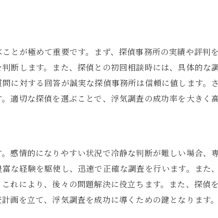
駒込駅で探偵が実践する浮気調査のテクニック
尾行と監視の基本技術
探偵が用いる証拠収集の手法
ぶことが極めて重要です。まず、探偵事務所の実績や評判
駒込駅周辺における隠密行動の心得
を判断します。また、探偵との初回相談時には、具体的な
浮気パートナーの行動を追跡する方法
質問に対する回答が誠実な探偵事務所は信頼に値します。
効率的な報告書作成のための情報整理
す。適切な探偵を選ぶことで、浮気調査の成功率を大きく
探偵が心がける倫理的な調査アプローチ
浮気調査は探偵にお任せ！駒込駅周辺での成功事例
過去の浮気調査から学ぶ成功の秘訣
す。感情的になりやすい状況で冷静な判断が難しい場合、
駒込駅での浮気調査がもたらした結果
豊富な経験を駆使し、迅速で正確な調査を行います。また
成功事例に見る探偵のアプローチ
。これにより、後々の問題解決に役立ちます。また、探偵
依頼者の視点から見る浮気調査の価値
査計画を立て、浮気調査を成功に導くための鍵となります
探偵業界における成功の尺度