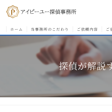
ホーム
当事務所のこだわり
ご依頼内容
ご
浮気調査について
婚前調査について
探偵が解説
素行・行動調査につ
人探しについて