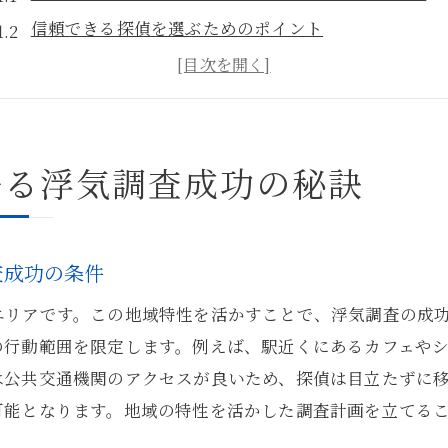
信頼できる探偵を選ぶためのポイント
浮気調査における探偵の役割と重要性
効果的な浮気調査のための情報収集方法
駒込駅周辺での浮気調査における法律面の考慮
語る浮気調査成功の秘訣
探偵が直面する浮気調査での一般的な課題
探偵が教える駒込駅エリアでの浮気調査の効果的なアプロ
駒込駅周辺の地理を活用した調査戦略
査成功の条件
浮気調査の初期段階での重要なステップ
エリアです。この地域特性を活かすことで、浮気調査の成
探偵が用いる最新のテクノロジーとツール
の行動範囲を限定します。例えば、駅近くにあるカフェや
浮気の兆候を見極めるための観察ポイント
は公共交通機関のアクセスが良いため、探偵は目立たずに
駒込駅エリア特有の社会動向を考慮した調査手法
可能となります。地域の特性を活かした調査計画を立てる
浮気調査の結果を最大限に活用する方法