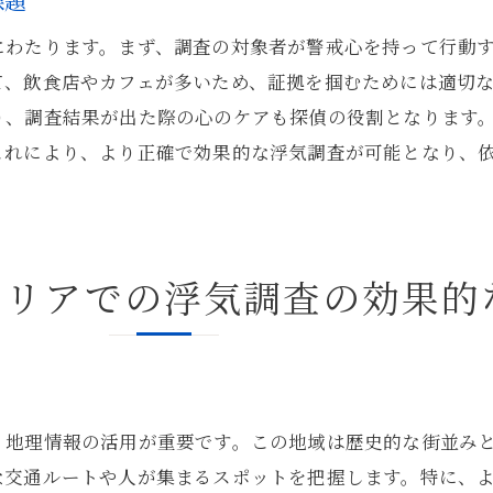
課題
浮気調査における心理的側面の考慮
にわたります。まず、調査の対象者が警戒心を持って行動
駒込駅での浮気調査における倫理的なジレンマ
て、飲食店やカフェが多いため、証拠を掴むためには適切
依頼者とのコミュニケーションを円滑に進める方法
り、調査結果が出た際の心のケアも探偵の役割となります
駒込駅周辺で探偵が行う浮気調査の具体的プロセス
これにより、より正確で効果的な浮気調査が可能となり、
依頼受付から調査完了までの流れ
駒込駅エリアでの事前調査の重要性
浮気調査における証拠収集のフロー
エリアでの浮気調査の効果的
探偵が行う分析と報告のプロセス
駒込駅での浮気調査におけるフォローアップ
調査結果をもとにした行動計画の指導
探偵直伝！駒込駅周辺での浮気調査での成功法則
、地理情報の活用が重要です。この地域は歴史的な街並み
浮気調査の成功を左右する計画立案
な交通ルートや人が集まるスポットを把握します。特に、