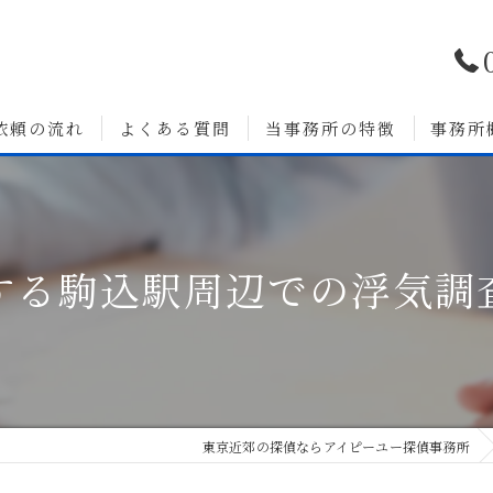
依頼の流れ
よくある質問
当事務所の特徴
事務所
浮気調査
婚前調査
する駒込駅周辺での浮気調
いて
人探し
素行調査
無料相談
東京近郊の探偵ならアイピーユー探偵事務所