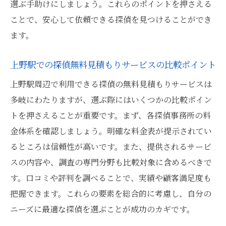
選ぶ手助けにしましょう。これらのポイントを押さえる
上野駅周辺での探偵選びにおける重要チェ
ことで、安心して依頼できる探偵を見つけることができ
ックポイント
ます。
失敗を避けるための探偵選びの注意点
上野駅での探偵無料見積もりサービスの比較ポイント
上野駅での探偵選び成功のための事前準備
探偵選びに必要なリサーチ方法
上野駅周辺で利用できる探偵の無料見積もりサービスは
多岐にわたりますが、選ぶ際にはいくつかの比較ポイン
上野駅での探偵選びで避けるべき失敗事例
トを押さえることが重要です。まず、各探偵事務所の料
探偵無料見積もりの落とし穴を避けるための注
金体系を確認しましょう。明確な料金表が提示されてい
意点
るところは信頼性が高いです。また、提供されるサービ
見積もり時に注意すべき契約条件
スの内容や、調査の専門分野も比較対象に含めるべきで
無料見積もりの注意点を知り、トラブルを
す。口コミや評判を調べることで、実績や顧客満足度も
避ける
把握できます。これらの要素を総合的に考慮し、自分の
上野駅での探偵無料見積もりのよくある誤
ニーズに最適な探偵を選ぶことが成功のカギです。
解