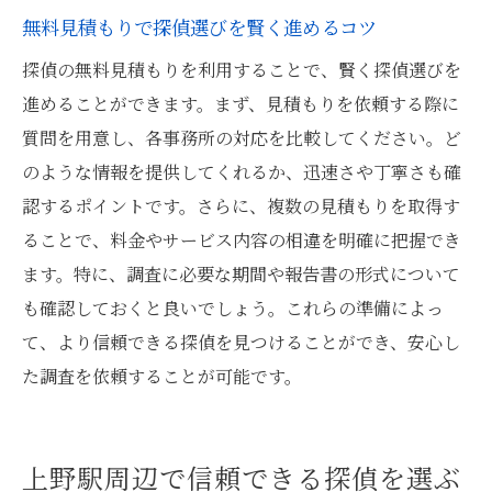
見積もり内容の不明点を確認する重要性
無料見積もりで探偵選びを賢く進めるコツ
探偵無料見積もりを利用する際のよくある
探偵の無料見積もりを利用することで、賢く探偵選びを
落とし穴
進めることができます。まず、見積もりを依頼する際に
見積もりを通して探偵の信頼性を評価する
質問を用意し、各事務所の対応を比較してください。ど
方法
のような情報を提供してくれるか、迅速さや丁寧さも確
上野駅での探偵選び無料見積もりを利用した成
認するポイントです。さらに、複数の見積もりを取得す
功事例
ることで、料金やサービス内容の相違を明確に把握でき
ます。特に、調査に必要な期間や報告書の形式について
成功事例から学ぶ探偵無料見積もりの活か
も確認しておくと良いでしょう。これらの準備によっ
し方
て、より信頼できる探偵を見つけることができ、安心し
上野駅周辺での探偵成功事例を分析
た調査を依頼することが可能です。
無料見積もりを活用した探偵選びの成功談
成功事例に基づく探偵選びのヒント
探偵無料見積もりを活用し目的を達成した
上野駅周辺で信頼できる探偵を選ぶ