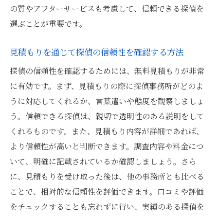
実際に探偵無料見積もりを活用した事例を
の質やアフターサービスも考慮して、信頼できる探偵を
紹介
選ぶことが重要です。
無料見積もりを活用して費用を削減した事
見積もりを通じて探偵の信頼性を確認する方法
例
探偵無料見積もりを活用した成功体験
探偵の信頼性を確認するためには、無料見積もりが非常
に有効です。まず、見積もりの際に探偵事務所がどのよ
上野駅での探偵無料見積もりサービス利用
うに対応してくれるか、言葉遣いや態度を観察しましょ
者の声
う。信頼できる探偵は、親切で透明性のある説明をして
過去の成功事例に学ぶ無料見積もりの活用
くれるものです。また、見積もり内容が詳細であれば、
法
より信頼性が高いと判断できます。調査内容や料金につ
実例から学ぶ探偵無料見積もりの活用法
いて、明確に記載されているか確認しましょう。さら
上野駅近くで探偵を選ぶ失敗しないためのステ
に、見積もりを受け取った後は、他の事務所とも比べる
ップ
ことで、相対的な信頼性を評価できます。口コミや評価
探偵選びで失敗しないための初歩的ステッ
をチェックすることも忘れずに行い、実績のある探偵を
プ