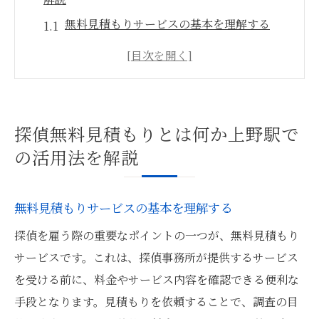
無料見積もりサービスの基本を理解する
上野駅での探偵選びに無料見積もりを使う
メリット
探偵無料見積もりを依頼する際の流れ
見積もりを通じて探偵の信頼性を確認する
探偵無料見積もりとは何か上野駅で
方法
の活用法を解説
上野駅での探偵無料見積もりサービスの比
較ポイント
無料見積もりサービスの基本を理解する
無料見積もりで探偵選びを賢く進めるコツ
探偵を雇う際の重要なポイントの一つが、無料見積もり
上野駅周辺で信頼できる探偵を選ぶ際の重要ポ
サービスです。これは、探偵事務所が提供するサービス
イント
を受ける前に、料金やサービス内容を確認できる便利な
探偵事務所の評判をチェックする方法
手段となります。見積もりを依頼することで、調査の目
上野駅の探偵事務所を選ぶ際に重要な3つの