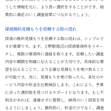
上野駅での探偵無料見積もり活用事例
うした情報を元に、より良い選択をすることができ、結
上野駅で探偵を選ぶ際に考慮すべき費用とサー
果的に満足のいく調査結果につながるでしょう。
ビス内容
探偵無料見積もりを依頼する際の流れ
探偵サービスの料金相場を理解する
探偵の無料見積もりを依頼する際の流れは、シンプルで
上野駅での探偵サービス内容の詳細を比較
すが重要です。まず、上野駅周辺の探偵事務所をリサー
する
チし、複数の事務所に連絡を取ります。依頼したい調査
費用とサービスのバランスを考える
内容や期間を明確に伝えることが大切です。具体的な要
探偵に依頼する際の隠れたコストに注意
望を伝えることで、より正確な見積もりを受け取ること
サービス契約前の費用確認の重要性
が可能です。次に、見積もりを受け取ったら、各社のサ
上野駅周辺でコストパフォーマンスが良い
ービス内容や料金を比較検討します。これにより、予算
探偵を探す
に合った選択肢を見つけるサポートとなります。もし不
探偵無料見積もりの賢い活用法上野駅での実例
明点があれば、遠慮せずに質問し、納得のいく回答を得
紹介
るようにしましょう。最終的に、料金だけでなく、調査