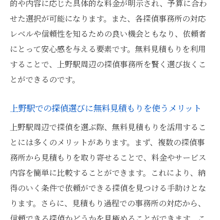
的や内容に応じた具体的な料金が明示され、予算に合わ
基準
せた選択が可能になります。また、各探偵事務所の対応
信頼できる探偵を見極めるための面談方法
レベルや信頼性を知るための良い機会ともなり、依頼者
探偵の専門分野と実績を確認する
にとって安心感を与える要素です。無料見積もりを利用
口コミから上野駅周辺の優良探偵を探す
することで、上野駅周辺の探偵事務所を賢く選び抜くこ
探偵選びで失敗しないための注意点
とができるのです。
探偵の無料見積もりを最大限に活用するための
上野駅での探偵選びに無料見積もりを使うメリット
コツ
上野駅周辺で探偵を選ぶ際、無料見積もりを活用するこ
無料見積もりを活用した情報収集の方法
とには多くのメリットがあります。まず、複数の探偵事
複数の探偵事務所に見積もりを依頼する利
務所から見積もりを取り寄せることで、料金やサービス
点
内容を簡単に比較することができます。これにより、納
無料見積もりでコストを抑えるテクニック
得のいく条件で依頼ができる探偵を見つける手助けとな
見積もり内容を詳しく確認すべき理由
ります。さらに、見積もり過程での事務所の対応から、
探偵無料見積もりの交渉術
信頼できる探偵かどうかを見極めることができます。こ