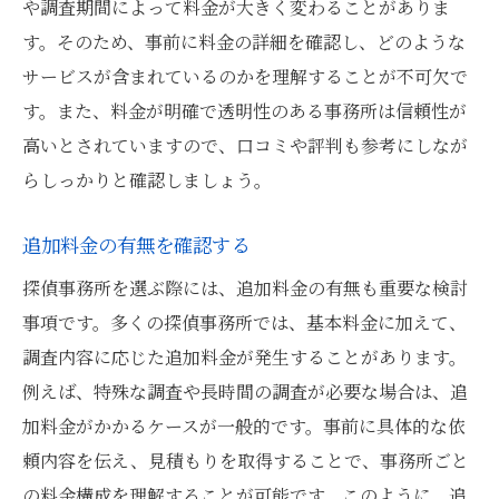
や調査期間によって料金が大きく変わることがありま
目黒区で信頼できる探偵事務所を見つけるため
す。そのため、事前に料金の詳細を確認し、どのような
のステップ
サービスが含まれているのかを理解することが不可欠で
初めに情報収集を行う
す。また、料金が明確で透明性のある事務所は信頼性が
気になる事務所のリストアップ
高いとされていますので、口コミや評判も参考にしなが
直接相談してみる
らしっかりと確認しましょう。
見積もりを依頼する
比較検討する
追加料金の有無を確認する
最終的に信頼できる事務所を決定する
探偵事務所を選ぶ際には、追加料金の有無も重要な検討
サービス内容の違いを把握して探偵事務所を選
事項です。多くの探偵事務所では、基本料金に加えて、
ぶコツ
調査内容に応じた追加料金が発生することがあります。
例えば、特殊な調査や長時間の調査が必要な場合は、追
提供するサービスの種類を確認する
加料金がかかるケースが一般的です。事前に具体的な依
特定のサービスに強い事務所を探す
頼内容を伝え、見積もりを取得することで、事務所ごと
サービス内容の詳細を確認する
の料金構成を理解することが可能です。このように、追