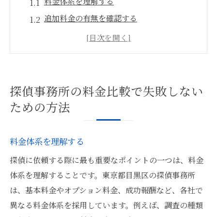
料金体系を理解する
追加料金の有無を確認する
見積もりを複数取得する
料金とサービス内容を比較する
分かりやすい料金プランを選ぶ
契約内容をしっかり確認する
探偵事務所の料金比較で失敗しない
実績と口コミで探偵事務所を評価する重要性
ための方法
実績を示す具体例を確認する
口コミサイトの活用方法
料金体系を理解する
他の利用者の評価を確認する
探偵に依頼する際に最も重要なポイントの一つは、料金
実績の信頼性をチェックする
体系を理解することです。東京都目黒区の探偵事務所
口コミの信頼性を見極める
は、基本料金やオプション料金、成功報酬など、各社で
実績と口コミの総合評価
異なる料金体系を採用しています。例えば、調査の種類