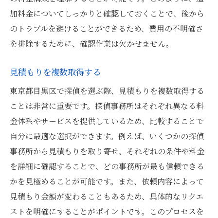
契約前にサービス内容を理解する
加料金についてしっかりと確認しておくことで、後から
オプションサービスの有無を確認する
のトラブルを避けることができるため、費用の不明確さ
自分のニーズに合ったサービスを選ぶ
を排除するために、確認作業は欠かせません。
探偵事務所のプライバシー保護対策を見るべき
理由
見積もりを複数取得する
プライバシーポリシーの確認
東京都目黒区で探偵を選ぶ際、見積もりを複数取得する
個人情報の取り扱い方をチェック
ことは非常に重要です。探偵事務所はそれぞれ異なる料
金体系やサービスを提供しているため、比較することで
データ保護対策の有無を確認
自分に最適な選択ができます。例えば、いくつかの探偵
プライバシー保護の重要性
事務所から見積もりを取り寄せ、それぞれの条件や料金
探偵事務所のセキュリティ対策
を詳細に確認することで、どの事務所が最も信頼できる
安心して依頼するために必要なこと
かを見極めることが可能です。また、依頼内容によって
目黒区の探偵事務所を徹底比較して最適な選択
見積もり金額が変わることもあるため、具体的なリクエ
を
ストを明確にすることがポイントです。このプロセスを