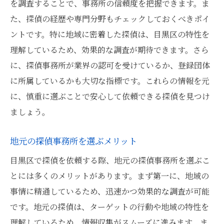
プライバシー保護への取り組みを確認
を調査することで、事務所の信頼度を把握できます。ま
契約内容とサービス内容の確認ポイント
た、探偵の経歴や専門分野もチェックしておくべきポイ
ントです。特に地域に密着した探偵は、目黒区の特性を
口コミと実績から見た目黒区の信頼できる探偵
理解しているため、効果的な調査が期待できます。さら
事務所
に、探偵事務所が業界の認可を受けているか、登録団体
口コミサイトを活用して探す方法
に所属しているかも大切な指標です。これらの情報を元
実績から見た信頼性の高い探偵事務所
に、慎重に選ぶことで安心して依頼できる探偵を見つけ
依頼者の声を参考にするポイント
ましょう。
口コミの信憑性を見極める方法
成功事例をチェックする重要性
地元の探偵事務所を選ぶメリット
地域での評判を確認する方法
目黒区で探偵を依頼する際、地元の探偵事務所を選ぶこ
プライバシー保護に優れた探偵事務所の見極め
とには多くのメリットがあります。まず第一に、地域の
方
事情に精通しているため、迅速かつ効果的な調査が可能
です。地元の探偵は、ターゲットの行動や地域の特性を
プライバシー保護に関する法令遵守の確認
理解しているため、情報収集がスムーズに進みます。ま