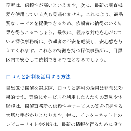
務所は、信頼性が高いといえます。次に、最新の調査機
地域密着型の探偵事務所を選ぶメリットとは
器を使用している点も見逃せません。これにより、高品
地域密着型の探偵事務所の強み
質なサービスを提供できるため、依頼者は納得のいく結
地元の情報に詳しい探偵事務所の利点
果を得られるでしょう。最後に、親身な対応を心がけて
迅速な対応が期待できる理由
いる探偵事務所は、依頼者の不安を軽減し、安心感を与
えてくれます。これらの特徴を持つ探偵事務所は、目黒
地元でのネットワークを活かすメリット
区内で安心して依頼できる存在となるでしょう。
地域に根ざした信頼性の高さ
地域密着型探偵事務所の選び方
口コミと評判を活用する方法
探偵事務所の信頼性を測るための重要な指標
目黒区で探偵を選ぶ際、口コミと評判の活用は非常に効
探偵事務所の認定資格を確認する
果的です。実際にサービスを利用した人たちの意見や体
過去の実績と成功率をチェック
験談は、探偵事務所の信頼性やサービスの質を把握する
口コミと評判の信憑性を見極める
大切な手がかりとなります。特に、インターネット上の
依頼者との信頼関係を築くポイント
レビューサイトやSNSは、最新の情報を得るために役立