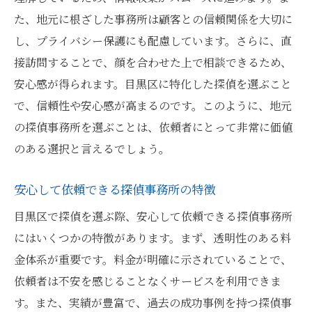
データ管理の厳格さを確認する方法
た、地元に根ざした事務所は顧客との信頼関係を大切に
プライバシーポリシーの明確化が重要な理
し、プライバシー保護にも配慮しています。さらに、直
由
接訪問することで、顔を合わせた上で相談できるため、
依頼者の情報保護に対する取り組み
安心感が得られます。目黒区に特化した探偵を選ぶこと
探偵事務所のセキュリティ対策をチェック
で、信頼性や安心感が高まるのです。このように、地元
秘密保持契約の重要性と確認方法
の探偵事務所を選ぶことは、依頼者にとって非常に価値
目黒区の探偵事務所で安心して依頼するための
のある選択と言えるでしょう。
チェックリスト
安心して依頼できる探偵事務所の特徴
探偵事務所の所在地とアクセスの確認
探偵の専門分野と実績を確認
目黒区で探偵を選ぶ際、安心して依頼できる探偵事務所
にはいくつかの特徴があります。まず、透明性のある料
料金体系と見積もりの確認ポイント
金体系が重要です。料金が明確に示されていることで、
プライバシー保護の取り組みをチェック
依頼者は不安を感じることなくサービスを利用できま
初回相談の対応を重視する理由
す。また、実績が豊富で、過去の成功事例を持つ探偵事
契約書の内容を詳細に確認する