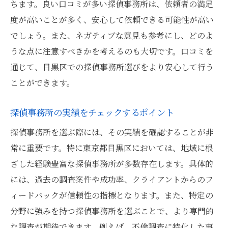
プライバシー保護の取り組みを確認
ちます。良い口コミが多い探偵事務所は、依頼者の満足
度が高いことが多く、安心して依頼できる可能性が高い
法令遵守と倫理観をチェックする方法
でしょう。また、ネガティブな意見も参考にし、どのよ
探偵事務所選びで失敗しないための注意点
うな点に注意すべきかを考えるのも大切です。口コミを
安易に安価な探偵事務所を選ばない理由
通じて、目黒区での探偵事務所選びをより安心して行う
契約内容を詳細に確認する重要性
ことができます。
口コミや評判を鵜呑みにしないポイント
プライバシー保護の取り組みを重視
探偵事務所の実績をチェックするポイント
初回相談時の対応をチェックする理由
探偵事務所を選ぶ際には、その実績を確認することが非
法令遵守と信頼性の確認を徹底する
常に重要です。特に東京都目黒区においては、地域に根
ざした経験豊富な探偵事務所が多数存在します。具体的
には、過去の調査案件や成功率、クライアントからのフ
ィードバックが信頼性の指標となります。また、特定の
分野に強みを持つ探偵事務所を選ぶことで、より専門的
な調査が期待できます。例えば、不倫調査に特化した事