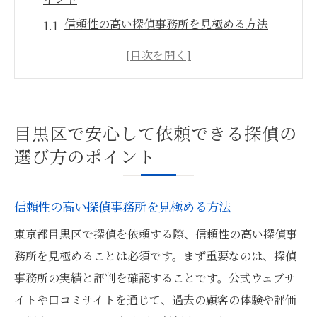
信頼性の高い探偵事務所を見極める方法
地元の探偵事務所を選ぶメリット
安心して依頼できる探偵事務所の特徴
口コミと評判を活用する方法
探偵事務所の実績をチェックするポイント
目黒区で安心して依頼できる探偵の
プライバシー保護に注力している探偵事務
選び方のポイント
所を選ぶ
探偵事務所を選ぶ際に確認すべき重要な要素
信頼性の高い探偵事務所を見極める方法
探偵事務所の調査力を見極めるポイント
東京都目黒区で探偵を依頼する際、信頼性の高い探偵事
費用の透明性と料金体系の確認方法
務所を見極めることは必須です。まず重要なのは、探偵
探偵事務所の資格と経験をチェックする
事務所の実績と評判を確認することです。公式ウェブサ
初回相談での印象を重視する理由
イトや口コミサイトを通じて、過去の顧客の体験や評価