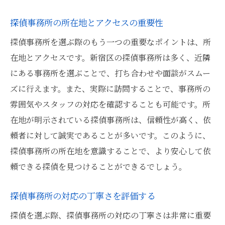
探偵事務所との料金交渉のコツ
探偵事務所の所在地とアクセスの重要性
新宿区の探偵事務所選びで避けたい失敗例とそ
探偵事務所を選ぶ際のもう一つの重要なポイントは、所
の防ぎ方
在地とアクセスです。新宿区の探偵事務所は多く、近隣
契約前に詳細を確認しないリスク
にある事務所を選ぶことで、打ち合わせや面談がスムー
料金トラブルを避けるための方法
ズに行えます。また、実際に訪問することで、事務所の
信頼できない探偵事務所の見分け方
雰囲気やスタッフの対応を確認することも可能です。所
探偵事務所のサービス範囲を理解する
在地が明示されている探偵事務所は、信頼性が高く、依
頼者に対して誠実であることが多いです。このように、
契約書をしっかり確認する重要性
探偵事務所の所在地を意識することで、より安心して依
探偵事務所の対応が不十分な場合の対策
頼できる探偵を見つけることができるでしょう。
探偵事務所選びの成功例から学ぶ新宿区での最
適な選択
探偵事務所の対応の丁寧さを評価する
成功事例から見る探偵事務所の選び方
探偵を選ぶ際、探偵事務所の対応の丁寧さは非常に重要
信頼できる探偵事務所の特徴