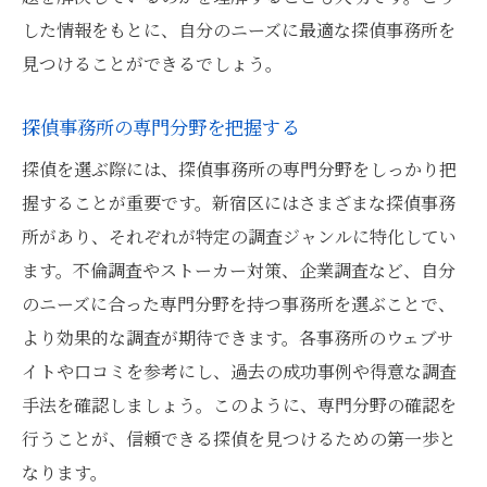
実際の利用者の声を参考にする
した情報をもとに、自分のニーズに最適な探偵事務所を
探偵事務所の公式サイトの口コミを確認す
見つけることができるでしょう。
る
SNSでの探偵事務所の評価をチェックする
探偵事務所の専門分野を把握する
探偵事務所の評判を総合的に判断する方法
探偵を選ぶ際には、探偵事務所の専門分野をしっかり把
口コミと評判を基に探偵事務所を比較する
握することが重要です。新宿区にはさまざまな探偵事務
探偵料金の透明性を確保するための見積もりの
所があり、それぞれが特定の調査ジャンルに特化してい
取り方
ます。不倫調査やストーカー対策、企業調査など、自分
探偵事務所の料金体系を理解する
のニーズに合った専門分野を持つ事務所を選ぶことで、
探偵事務所から複数の見積もりを取る方法
より効果的な調査が期待できます。各事務所のウェブサ
イトや口コミを参考にし、過去の成功事例や得意な調査
見積もりの内訳を詳しく確認する
手法を確認しましょう。このように、専門分野の確認を
料金に含まれるサービス内容をチェックす
行うことが、信頼できる探偵を見つけるための第一歩と
る
なります。
追加料金の発生条件を確認する