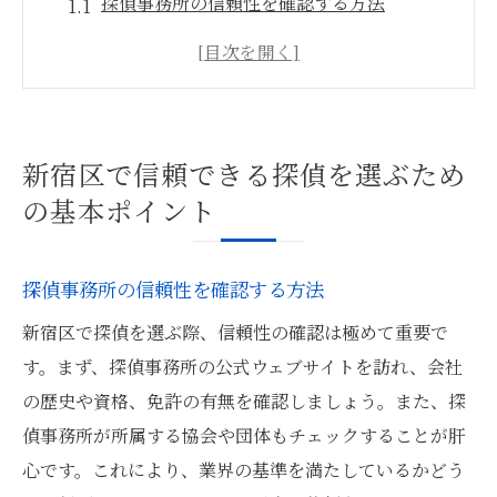
探偵事務所の信頼性を確認する方法
新宿区内の探偵事務所の実績をチェックす
る
探偵事務所の専門分野を把握する
探偵事務所の所在地とアクセスの重要性
新宿区で信頼できる探偵を選ぶため
探偵事務所の対応の丁寧さを評価する
の基本ポイント
探偵事務所の契約内容を確認する
探偵選びの失敗を避けるために知っておくべき
探偵事務所の信頼性を確認する方法
チェック事項
新宿区で探偵を選ぶ際、信頼性の確認は極めて重要で
探偵事務所の評判を確認する方法
す。まず、探偵事務所の公式ウェブサイトを訪れ、会社
契約前に探偵事務所の料金体系を確認する
の歴史や資格、免許の有無を確認しましょう。また、探
探偵事務所の運営歴を調べる
偵事務所が所属する協会や団体もチェックすることが肝
探偵事務所の資格と許可を確認する
心です。これにより、業界の基準を満たしているかどう