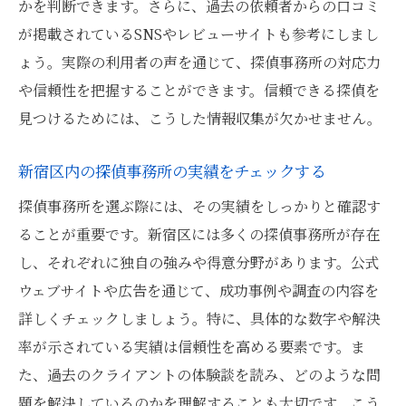
探偵事務所とのコミュニケーションの重要
かを判断できます。さらに、過去の依頼者からの口コミ
性
が掲載されているSNSやレビューサイトも参考にしまし
探偵事務所のサポート体制を評価する
ょう。実際の利用者の声を通じて、探偵事務所の対応力
や信頼性を把握することができます。信頼できる探偵を
新宿区の探偵事務所信頼性と実績の重要性
見つけるためには、こうした情報収集が欠かせません。
探偵事務所の過去の案件成功率を確認する
探偵事務所の業界内での評価を調べる
新宿区内の探偵事務所の実績をチェックする
探偵事務所の口コミとレビューを分析する
探偵事務所を選ぶ際には、その実績をしっかりと確認す
信頼できる探偵事務所の選び方
ることが重要です。新宿区には多くの探偵事務所が存在
探偵事務所の実績を証明する方法
し、それぞれに独自の強みや得意分野があります。公式
探偵事務所の顧客満足度を確認する
ウェブサイトや広告を通じて、成功事例や調査の内容を
良い探偵を見つけるために新宿区内で確認すべ
詳しくチェックしましょう。特に、具体的な数字や解決
き口コミと評判
率が示されている実績は信頼性を高める要素です。ま
た、過去のクライアントの体験談を読み、どのような問
信頼できる口コミサイトを利用する
題を解決しているのかを理解することも大切です。こう