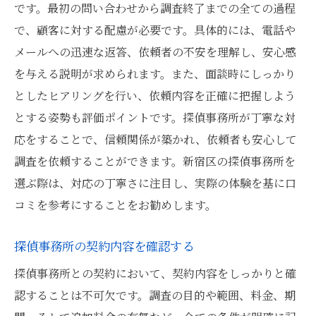
です。最初の問い合わせから調査終了までの全ての過程
成功事例に基づいた探偵事務所の比較
で、顧客に対する配慮が必要です。具体的には、電話や
新宿区での探偵事務所選びの成功ポイント
メールへの迅速な返答、依頼者の不安を理解し、安心感
探偵事務所の選び方に関するアドバイス
を与える説明が求められます。また、面談時にしっかり
成功した利用者の体験談を参考にする
としたヒアリングを行い、依頼内容を正確に把握しよう
とする姿勢も評価ポイントです。探偵事務所が丁寧な対
信頼できる探偵事務所を選ぶための最終チェッ
応をすることで、信頼関係が築かれ、依頼者も安心して
クポイント
調査を依頼することができます。新宿区の探偵事務所を
最終的な信頼性確認のポイント
選ぶ際は、対応の丁寧さに注目し、実際の体験を基に口
探偵事務所との最終面談で確認すべき事項
コミを参考にすることをお勧めします。
契約前に最終確認すべきポイント
探偵事務所の最終評価方法
探偵事務所の契約内容を確認する
信頼できる探偵事務所の最終選択方法
探偵事務所との契約において、契約内容をしっかりと確
最終的に安心して依頼できる探偵事務所の
認することは不可欠です。調査の目的や範囲、料金、期
見極め方