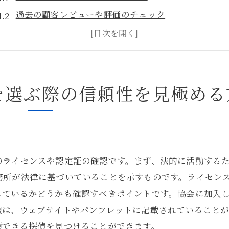
過去の顧客レビューや評価のチェック
探偵事務所の歴史と実績を調べる
探偵との初回面談で信頼性を判断する方法
第三者機関の評価や推薦を確認する
を選ぶ際の信頼性を見極める
探偵事務所の所在地とアクセスの確認
探偵選びに失敗しないための料金体系の確認ポイント
探偵の料金構成と請求方法の理解
追加料金やオプションサービスの確認
のライセンスや認定証の確認です。まず、法的に活動する
見積もりを複数取得して比較検討する
務所が法律に基づいていることを示すものです。ライセン
契約書の確認と納得のいく内容であるか確認
しているかどうかも確認すべきポイントです。協会に加入
無料相談や初回面談の有無を確認する
報は、ウェブサイトやパンフレットに記載されていること
料金に対するサービスの内容を把握する
頼できる探偵を見つけることができます。