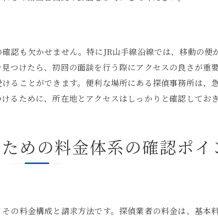
専門フォーラムやコミュニティでの意見交換
探偵事務所の過去のニュースや記事を検索
ネット上の評価だけに頼らない方法
確認も欠かせません。特にJR山手線沿線では、移動の便
JR山手線沿線で探偵を依頼する際の具体的なチェックリス
を見つけたら、初回の面談を行う際にアクセスの良さが重
探偵事務所の登録とライセンスの確認
受けることができます。便利な場所にある探偵事務所は、
依頼内容に対する料金と見積もりの確認
つけるために、所在地とアクセスはしっかりと確認してお
契約書の内容と納得のいく条件を確認
初回面談での対応と説明の納得度
いための料金体系の確認ポイ
過去の顧客からの評判やレビューの確認
探偵事務所の所在地とアクセスの確認
安心して依頼できる探偵事務所を見つけるための重要ポイ
探偵事務所の信頼性を見極める方法
、その料金構成と請求方法です。探偵業者の料金は、基本