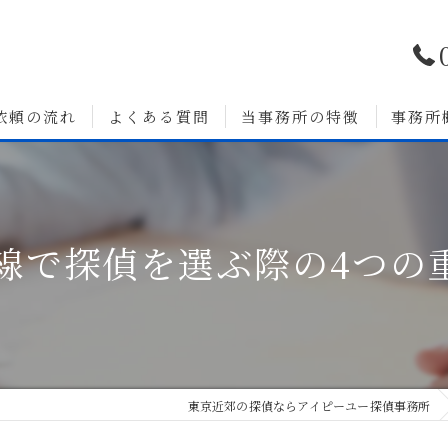
依頼の流れ
よくある質問
当事務所の特徴
事務所
浮気調査
婚前調査
沿線で探偵を選ぶ際の4つの
いて
人探し
素行調査
無料相談
東京近郊の探偵ならアイピーユー探偵事務所