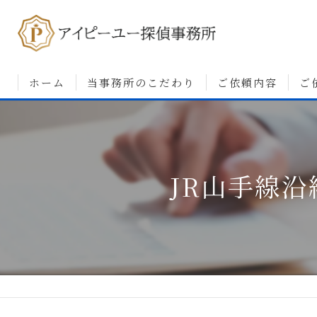
ホーム
当事務所のこだわり
ご依頼内容
ご
浮気調査について
婚前調査について
JR山手線
素行・行動調査につ
人探しについて