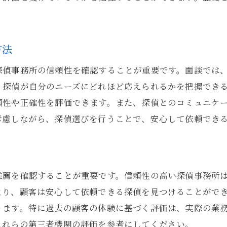
探偵事務所の対応エリアとサービス可能範囲の確認
信頼できる探偵を選ぶために避けたいトラップと対策
方法
過剰な宣伝や広告に惑わされない方法
探偵事務所の信頼性を確認することが重要です。面談では
契約書の細かい部分を確認する重要性
、探偵が自分のニーズにどれほど応えられるかを把握でき
初回相談での対応から信頼性を見極める方法
頼性や正確性を評価できます。また、探偵とのコミュニケ
料金が極端に安い探偵事務所に注意する
考慮しながら、探偵選びを行うことで、安心して依頼でき
成功率を過大に宣伝する探偵に注意する
口コミやレビューの真偽を確認する方法
探偵の評判を確認するためのオンラインリサーチの方法
推薦を確認することが重要です。信頼性の高い探偵事務所
口コミサイトやレビューサイトの利用方法
り、顧客は安心して依頼できる探偵を見つけることができ
SNSでの評判や口コミの確認
ります。特に過去の顧客の体験に基づく評価は、実際の業
公式サイトやブログでの情報収集
これらの第三者機関の評価を参考にしてください。