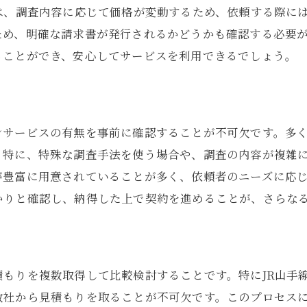
料金体系の透明性を確認する方法
は、調査内容に応じて価格が変動するため、依頼する際に
過去の実績と成功事例をチェックする
ため、明確な請求書が発行されるかどうかも確認する必要
初回相談での対応から信頼性を判断する
ることができ、安心してサービスを利用できるでしょう。
第三者機関の評価や推薦を確認する
実際に依頼する前に複数の探偵事務所を比較する
ンサービスの有無を事前に確認することが不可欠です。多
特に、特殊な調査手法を使う場合や、調査の内容が複雑に
が豊富に用意されていることが多く、依頼者のニーズに応
かりと確認し、納得した上で契約を進めることが、さらな
もりを複数取得して比較検討することです。特にJR山手
数社から見積もりを取ることが不可欠です。このプロセス