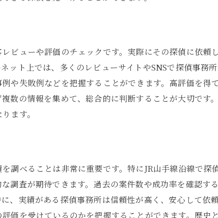
実績のある探偵事務所を見つけるための効果的な手段
成功事例や解決事例の確認
探偵事務所の専門分野の把握
客レビューや評価のチェックです。実際にその探偵に依頼
過去の依頼内容や解決率の確認
ネット上では、多くのレビューサイトやSNSで探偵事務
口コミサイトやレビューサイトでの評価
事例や失敗例などを把握することができます。高評価を得
探偵業界での受賞歴や表彰の確認
ず複数の情報を集めて、総合的に判断することが大切です
探偵に直接質問して実績を確認する方法
なります。
JR山手線沿線の探偵事務所の比較と選び方
探偵事務所の所在地とアクセスの確認
探偵事務所の専門分野や得意分野を比較する
を調べることは非常に重要です。特にJR山手線沿線で探
各事務所のサービス内容と価格の比較
的な調査が期待できます。過去の案件数や成功率を確認す
探偵事務所の評価やレビューの比較
特に、実績がある探偵事務所は信頼性が高く、安心して依
の評価を受けているのかを把握することができます。歴史
初回相談や面談の対応を比較する