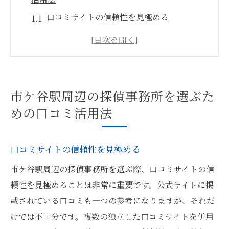
口コミサイトの信頼性を見極める
具体的な調査事例を探す方法
利用者の評価をどのように読むべきか
口コミの数と質の重要性
地域特化型探偵事務所の見つけ方
市ケ谷駅周辺の探偵事務所を選ぶた
口コミから料金情報を得る方法
めの口コミ活用法
探偵事務所選びに口コミを活用する際のポイン
ト
口コミサイトの信頼性を見極める
実際の利用者の声を重視する理由
市ケ谷駅周辺の探偵事務所を選ぶ際、口コミサイトの信
口コミにおける調査の成功事例の探し方
頼性を見極めることは非常に重要です。公式サイトに掲
サービスの丁寧さを口コミから判断する方
載されている口コミも一つの参考になりますが、それだ
法
けでは不十分です。複数の独立した口コミサイトを併用
料金体系の透明性を口コミで確認する