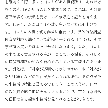
を確認する際、多くの口コミがある事務所は、それだけ
具体的な調査結果の信憑性を確認する
多くの利用者がいることを意味します。これは、その事
利用者の声からサービスの品質を判断する
務所が多くの依頼を受けている信頼性の証とも言えま
口コミで見る料金体系の透明性
す。しかし、ただ口コミの数が多いだけでは不十分で
す。口コミの内容の質も非常に重要です。具体的な調査
口コミを元に契約前に確認すべきポイント
内容や対応方法について詳細に書かれた口コミは、その
探偵事務所の評判を口コミで確認する重要性と
事務所の実力を測る上で参考になります。また、口コミ
その方法
の中でよく言及される点が一貫している場合、それはそ
口コミの重要性を理解する
の探偵事務所の強みや弱みを示している可能性がありま
具体的な評判を確認する方法
す。例えば、「料金が透明でわかりやすい」や「対応が
信頼できる口コミサイトの見極め方
親切丁寧」などの評価が多く見られる場合、その点がそ
口コミで探す成功事例
の事務所の特徴と言えるでしょう。このように、口コミ
料金に関する口コミ情報の活用法
の数と質を総合的にチェックすることで、市ケ谷駅周辺
で信頼できる探偵事務所を見つけることができます。
評判を知るための口コミの読み方