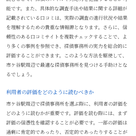
悪い口コミの読み解き方
能です。また、具体的な調査手法や結果に関する詳細が
複数の口コミを比較する重要性
記載されている口コミは、実際の調査の進行状況や結果
具体的な調査内容に言及された口コミを探
を理解するための貴重な情報源となります。さらに、信
す
頼性のある口コミサイトを複数チェックすることで、よ
サービスの一貫性を口コミで確認する
り多くの事例を参照でき、探偵事務所の実力を総合的に
口コミの信憑性をチェックする方法
評価することができます。このような方法を駆使して、
探偵事務所の口コミを活用してトラブルを避け
市ケ谷駅周辺で最適な探偵事務所を見つける手助けとな
る方法
るでしょう。
口コミから得られるトラブル事例
利用者の評価をどのように読むべきか
料金に関するトラブルを避けるための口コ
ミの読み方
市ケ谷駅周辺で探偵事務所を選ぶ際に、利用者の評価を
どのように読むかが重要です。評価を読む際には、まず
サービス内容の明確さを確認する方法
評価の信憑性を確認することが必要です。一部の評価は
口コミで事前にリスクを評価する
過剰に肯定的であったり、否定的であったりすることが
契約前に確認すべき口コミ情報