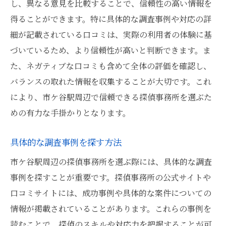
し、異なる意見を比較することで、信頼性の高い情報を
追加費用に関する口コミ情報の重要性
得ることができます。特に具体的な調査事例や対応の詳
対応のスピードに関する口コミの見方
細が記載されている口コミは、実際の利用者の体験に基
づいているため、より信頼性が高いと判断できます。ま
市ケ谷駅の信頼できる探偵事務所を口コミで見
た、ネガティブな口コミも含めて全体の評価を確認し、
極める方法
バランスの取れた情報を収集することが大切です。これ
信頼性の高い口コミサイトの選び方
により、市ケ谷駅周辺で信頼できる探偵事務所を選ぶた
過去の利用者が評価するポイント
めの有力な手掛かりとなります。
具体的な調査結果の口コミ例
サービスの品質を口コミで判断する
具体的な調査事例を探す方法
顧客対応の評価を口コミから知る
市ケ谷駅周辺の探偵事務所を選ぶ際には、具体的な調査
料金の透明性と口コミの関連性
事例を探すことが重要です。探偵事務所の公式サイトや
口コミで探偵事務所を選ぶ際の注意点とコツ
口コミサイトには、成功事例や具体的な案件についての
情報が掲載されていることがあります。これらの事例を
偽口コミを見抜く方法
読むことで、探偵のスキルや対応力を把握することが可