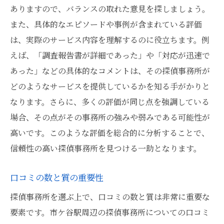
ありますので、バランスの取れた意見を探しましょう。
トラブル回避のための口コミの活用法
また、具体的なエピソードや事例が含まれている評価
市ケ谷駅周辺の探偵事務所の選び方を口コミか
は、実際のサービス内容を理解するのに役立ちます。例
ら学ぶ
えば、「調査報告書が詳細であった」や「対応が迅速で
地域特性に詳しい探偵事務所の見つけ方
あった」などの具体的なコメントは、その探偵事務所が
口コミで探す信頼できる探偵事務所
どのようなサービスを提供しているかを知る手がかりと
具体的なサービス内容を口コミで確認する
なります。さらに、多くの評価が同じ点を強調している
場合、その点がその事務所の強みや弱みである可能性が
過去の調査事例を口コミから探る
高いです。このような評価を総合的に分析することで、
口コミから学ぶ料金体系の透明性
信頼性の高い探偵事務所を見つける一助となります。
口コミを通じた事前調査の方法
口コミを参考に探偵事務所の信頼性を判断する
口コミの数と質の重要性
方法
探偵事務所を選ぶ上で、口コミの数と質は非常に重要な
信頼性の高い口コミを見極める
要素です。市ケ谷駅周辺の探偵事務所についての口コミ
口コミの中の評価ポイントを理解する