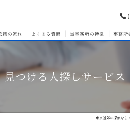
依頼の流れ
よくある質問
当事務所の特徴
事務所
浮気調査
婚前調査
見つける人探しサービス
いて
人探し
素行調査
無料相談
東京近郊の探偵なら