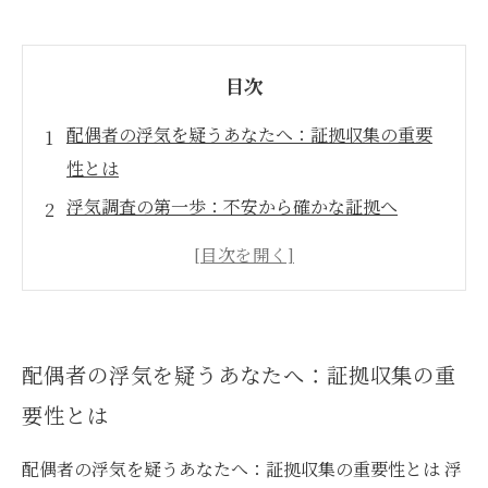
目次
配偶者の浮気を疑うあなたへ：証拠収集の重要
性とは
浮気調査の第一歩：不安から確かな証拠へ
専門家の力を借りるべき理由：探偵が教える証
拠収集の手法
確かな証拠を手に入れた後の選択肢：どう行動
すべきか
配偶者の浮気を疑うあなたへ：証拠収集の重
浮気の事実確認後の心の整理：証拠がもたらす
要性とは
納得の理由
浮気調査の成功を導く：証拠収集の注意点と具
配偶者の浮気を疑うあなたへ：証拠収集の重要性とは 浮