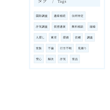
タグ
Tags
国際調査
遺産相続
住所特定
浮気調査
仮想通貨
無料相談
結婚
人探し
東京
探偵
依頼
調査
家族
不倫
行方不明
見積り
安心
解決
浮気
家出