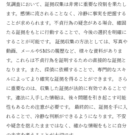
体的方法
気調査において、証拠収集は非常に重要な役割を果たし
心の平安を取り戻すために：浮気の証拠とその
ます。感情に流されることなく、冷静に事実を把握する
後の行動
ことが求められます。不貞行為の疑念がある場合、確固
たる証拠をもとに行動することで、今後の選択を明確に
することが可能です。 証拠収集の方法としては、写真や
動画、メールやSMSの履歴など、様々な資料がありま
す。これらは不貞行為を証明するための直接的な証拠と
なります。また、探偵に依頼することで、専門的なスキ
ルによってより確実な証拠を得ることができます。 さら
に重要なのは、収集した証拠が法的に有効であることで
す。違法に入手した情報は、後々問題を引き起こす可能
性もあるため注意が必要です。 最終的に、証拠を手に入
れることで、冷静な判断ができるようになります。不安
や疑念を抱えたままではなく、確かな情報をもとに自分
の未来を考えることが大切です。