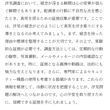
結果
浮気調査において、疑念が深まる瞬間は心の安寧が揺ら
第7章: 未来への一歩 - 透明な関係を築くために
ぐ瞬間でもあります。配偶者の行動に不自然な点を感じ
たとき、真実を探るための証拠収集が重要です。ここで
は、浮気の疑念がどのようにして真実を浮き彫りにする
導きとなるのか考えてみましょう。まず、疑念を持った
理由や感情を整理することが大切です。その上で、客観
的な証拠が必要です。調査方法としては、定期的な行動
の観察、写真撮影、メールやメッセージの内容確認など
があります。特に、証拠となる画像や動画は、法的にも
強力な支えとなります。さらに、専門家によるセキュリ
ティー機器の使用も考慮する価値があります。これらの
情報を駆使して、冷静に状況を把握することが、浮気問
題の解決へとつながるのです。心の平安を取り戻すため
に、信頼できる証拠を手に入れましょう。