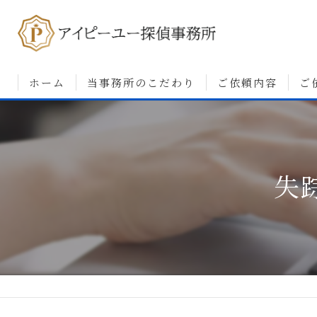
ホーム
当事務所のこだわり
ご依頼内容
ご
浮気調査について
婚前調査について
失
素行・行動調査につ
人探しについて