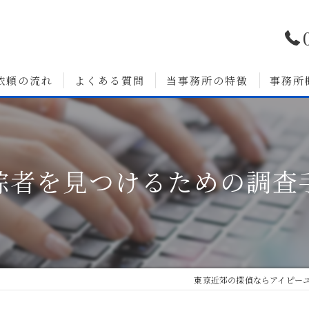
依頼の流れ
よくある質問
当事務所の特徴
事務所
浮気調査
婚前調査
踪者を見つけるための調査
いて
人探し
素行調査
無料相談
東京近郊の探偵ならアイピー