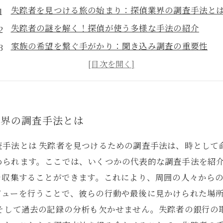
失踪者を見つける旅の始まり：探偵業界の調査手法と
失踪者の謎を解く！探偵が使う多様な手法の紹介
家族の希望を繋ぐ手がかり：聞き込み調査の重要性
インターネットの力：現代の探偵とデジタル捜査
過去と向き合う：失踪者の記録分析の実際
成功への道筋：探偵の経験から学ぶ調査のポイント
失踪者発見のプロセス：探偵業界が描く未来図
業界の調査手法とは
査手法とは 失踪者を見つけるための調査手法は、時として
られます。ここでは、いくつかの代表的な調査手法を紹介
を収集することができます。これにより、周囲の人々からの
ビューを行うことで、彼らの行動や最後に見かけられた場
 そして過去の記録の分析も欠かせません。失踪者の銀行の