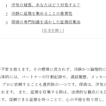
浮気の疑惑、あなたはどう対処する？
冷静に証拠を集めることの重要性
探偵の専門知識を活かした証拠収集法
実際の成功事例から学ぶ浮気の証拠発見
浮気の証拠を収集する際の注意点とは？
法律的側面から見る浮気の証拠集め
確かな証拠で心の平和を取り戻す方法
？
や不安を抱えます。その感情に流されず、冷静かつ論理的
具体的には、パートナーの行動記録や、通話履歴、メッセ
し、プロに依頼することも選択肢の一つです。探偵は、浮気
くれます。 また、証拠を収集する際は、法律的な観点にも
ます。信頼できる証拠を持つことで、心の平穏を取り戻し