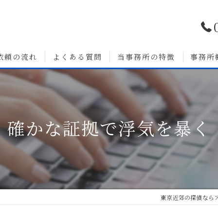
依頼の流れ
よくある質問
当事務所の特徴
事務所
浮気調査
婚前調査
確かな証拠で浮気を暴く
いて
人探し
素行調査
無料相談
東京近郊の探偵なら