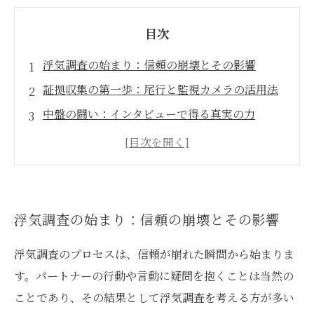
目次
浮気調査の始まり：信頼の崩壊とその影響
証拠収集の第一歩：尾行と監視カメラの活用法
中盤の闘い：インタビューで得る真実の力
最終章：信頼できる証拠の重要性と選択の行方
浮気調査の成功事例：証拠がもたらす心の整理
専門家が教える！証拠収集のベストプラクティ
ス
浮気調査の始まり：信頼の崩壊とその影響
浮気を疑うあなたへ：調査を通じた新たな未来
浮気調査のプロセスは、信頼が崩れた瞬間から始まりま
す。パートナーの行動や言動に疑問を抱くことは当然の
ことであり、その結果として浮気調査を考える方が多い