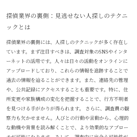
実際のケーススタディ：成功する人探しの秘訣
探偵業界の裏側：見逃せない人探しのテクニ
日常生活でも役立つ！探偵テクニックの応用法
ックとは
人探しから見える新たな出会いの可能性
探偵業界の裏側には、人探しのテクニックが多く存在し
監修者：代表取締役 粟林 隆
ています。まず注目すべきは、調査対象のSNSやインタ
ーネットの活用です。人々は日々の活動をオンラインに
アップロードしており、これらの情報を追跡することで
過去の情報を辿ることができます。また、連絡先の管理
や、公共記録にアクセスすることも重要です。特に、住
所変更や家族構成の変化を把握することで、行方不明者
を見つける手がかりが得られます。 さらに、調査員の観
察力も欠かせません。人びとの行動や言動から、心理的
な動機や背景を読み解くことで、より効果的なアプロー
チが可能になります。そして、調査中に出会う可能性が