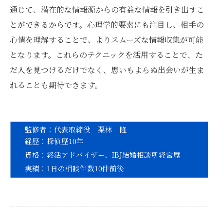
通じて、潜在的な情報源からの有益な情報を引き出すこ
とができるからです。心理学的要素にも注目し、相手の
心情を理解することで、よりスムーズな情報収集が可能
となります。これらのテクニックを活用することで、た
だ人を見つけるだけでなく、思いもよらぬ出会いが生ま
れることも期待できます。
監修者：代表取締役 粟林 隆
経歴：探偵歴
10
年
資格：終活アドバイザー、
IBJ
結婚相談所経営歴
実績：
1
日の相談件数
10
件前後
--------------------------------------------------------------------