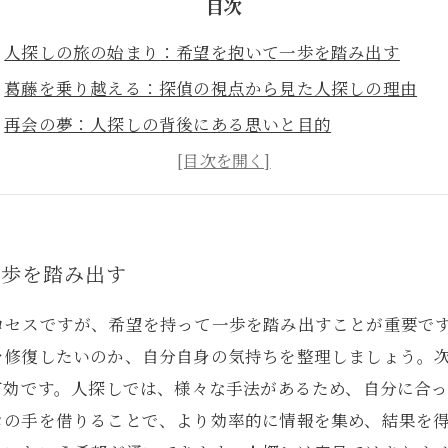
目次
人探しの旅の始まり：希望を抱いて一歩を踏み出す
葛藤を乗り越える：探偵の視点から見た人探しの理由
再会の夢：人探しの背後にある思いと目的
探偵を利用する際のポイント：成功の鍵となるステップ
成功事例から学ぶ：希望を持つことで実現した人探し
不安と絶望を乗り越えた実体験：心の平和を取り戻す
新たな一歩を踏み出す勇気：人探しを通じた成長と関係
一歩を踏み出す
ロセスですが、希望を持って一歩を踏み出すことが重要で
を修復したいのか、自分自身の気持ちを整理しましょう。
有効です。人探しでは、様々な手法があるため、自分に合っ
ロの手を借りることで、より効率的に情報を集め、結果を