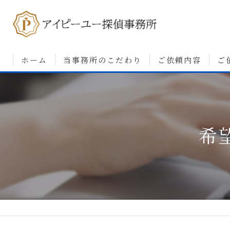
ホーム
当事務所のこだわり
ご依頼内容
ご
浮気調査について
婚前調査について
希
素行・行動調査につ
人探しについて