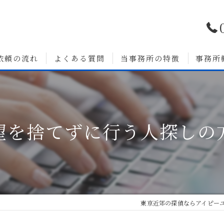
依頼の流れ
よくある質問
当事務所の特徴
事務所
浮気調査
婚前調査
望を捨てずに行う人探しの
いて
人探し
素行調査
無料相談
東京近郊の探偵ならアイピー